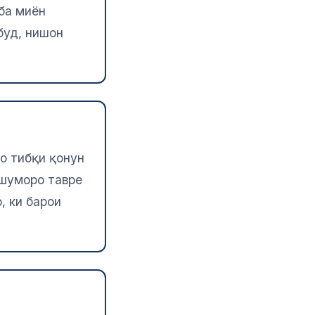
 ба миён
буд, нишон
о тибқи қонун
 шуморо тавре
, ки барои