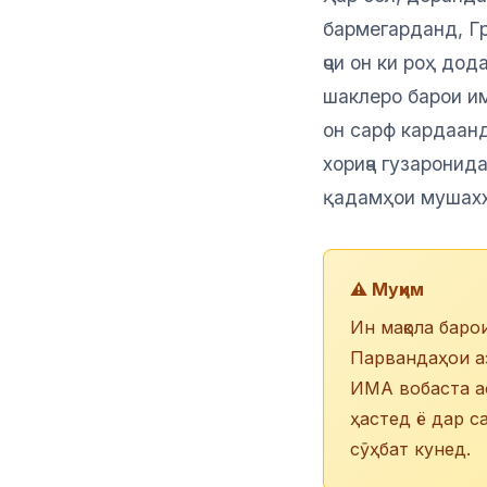
бармегарданд, Г
ҷои он ки роҳ до
шаклеро барои им
он сарф кардаан
хориҷа гузаронид
қадамҳои мушахх
⚠️ Муҳим
Ин мақола барои
Парвандаҳои а
ИМА вобаста ас
ҳастед ё дар с
сӯҳбат кунед.