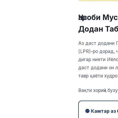
Ҷавоби Му
Додан Та
Аз даст додани 
(LPR)-ро дорад, 
дигар нияти Иёл
даст додани он л
тавр ҳаёти худро
Вақти хориҷӣ буз
🟢 Камтар аз