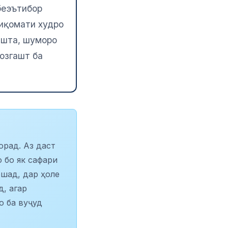
беэътибор
 иқомати худро
ашта, шуморо
озгашт ба
орад. Аз даст
о бо як сафари
ошад, дар ҳоле
д, агар
о ба вуҷуд