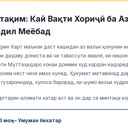
стақим: Кай Вақти Хориҷӣ ба А
бдил Меёбад
Грин Карт маънои даст кашидан аз вазъи қонунии 
чи дидаву дониста ва чи тавассути амале, ки ниш
оти Муттаҳидаро хонаи доимии худ кардан надоред
озим нест чизе имзо кунед. Ҳукумат метавонад дар
 гузаронидед, хулоса барорад, ки шумо вазъи худро
ургтарин аломати хатар аст ва он дар се минтақа к
 6 моҳ — Умуман бехатар