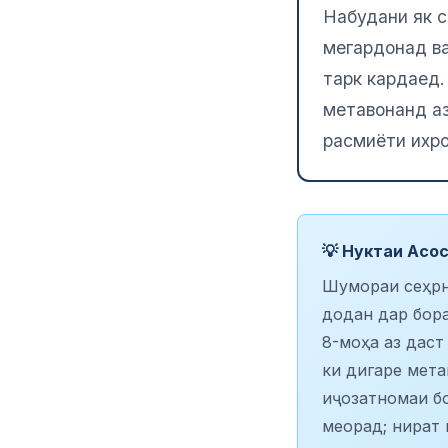
Набудани як с
мегардонад ва
тарк кардаед.
метавонанд аз
расмиёти ихро
💡 Нуктаи Асо
Шумораи сеҳрно
додан дар бор
8-моҳа аз даст
ки дигаре мета
иҷозатномаи бо
меорад; нират 