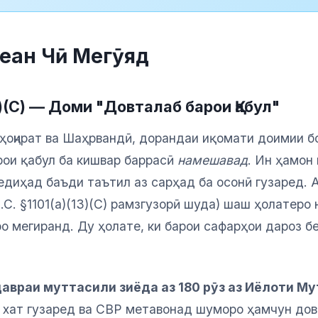
еан Чӣ Мегӯяд
3)(C) — Доми "Довталаб барои Қабул"
ҳоҷират ва Шаҳрвандӣ, дорандаи иқомати доимии б
рои қабул ба кишвар баррасӣ
намешавад
. Ин ҳамон
едиҳад баъди таътил аз сарҳад ба осонӣ гузаред.
.C. §1101(a)(13)(C) рамзгузорӣ шуда) шаш ҳолатеро
о мегиранд. Ду ҳолате, ки барои сафарҳои дароз 
авраи муттасили зиёда аз 180 рӯз аз Иёлоти Му
 хат гузаред ва CBP метавонад шуморо ҳамчун дов