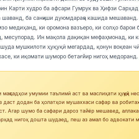
рин Карти худро ба афсари Гумрук ва Ҳифзи Сарҳад
да шаванд, ба санҷиши дуюмдараҷа кашида мешаванд.
зо медиҳанд, ки оромона вазъеро, ки солҳо барои 
д, месупорад. Ин мақола дақиқан мефаҳмонад, ки к
ашуда мушкилоти ҳуқуқӣ мегардад, қонун воқеан чӣ
асе, ки иқомати шуморо бетағйир нигоҳ медоранд.
 мақсадҳои умумии таълимӣ аст ва маслиҳати ҳуқуқӣ нес
з даст додан ба ҳолатҳои мушаххаси сафар ва робита
т. Агар шумо ба сафари дароз тайёр мешавед, аллака
арҳад нигоҳ дошта шудаед, пеш аз амал бо адвокати 