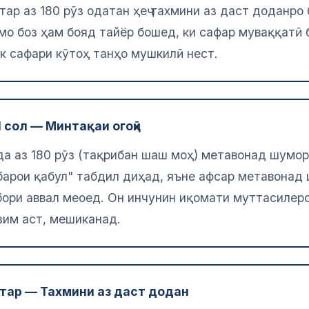
тар аз 180 рӯз одатан ҳеҷ тахмини аз даст доданро
о боз ҳам бояд тайёр бошед, ки сафар муваққатӣ 
к сафари кӯтоҳ танҳо мушкилӣ нест.
 1 сол — Минтақаи огоҳӣ
а аз 180 рӯз (тақрибан шаш моҳ) метавонад шумор
барои қабул" табдил диҳад, яъне афсар метавонад
ё бори аввал меоед. Он инчунин иқомати муттасилеро
зим аст, мешиканад.
ештар — Тахмини аз даст додан