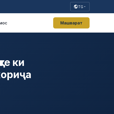
TG
мос
Машварат
те ки
хориҷа