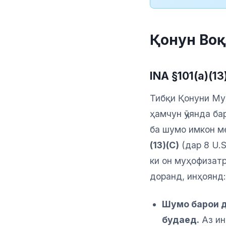
Қонун Воқ
INA §101(a)(1
Тибқи Қонуни Му
ҳамчун ҷӯянда ба
ба шумо имкон м
(13)(C)
(дар 8 U.S
ки он муҳофизатр
доранд, инҳоянд:
Шумо барои д
будаед.
Аз ин