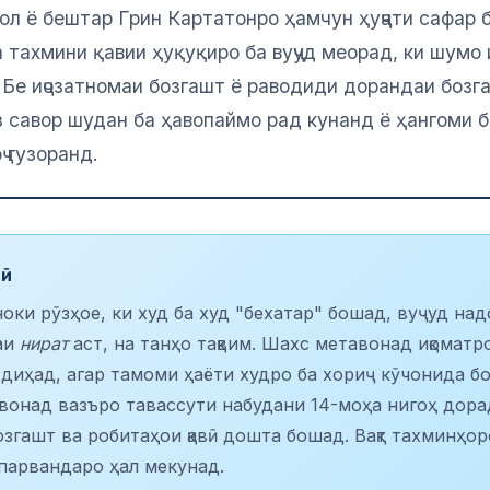
ол ё бештар Грин Картатонро ҳамчун ҳуҷҷати сафар 
 тахмини қавии ҳуқуқиро ба вуҷуд меорад, ки шумо
 Бе иҷозатномаи бозгашт ё раводиди дорандаи бозг
 савор шудан ба ҳавопаймо рад кунанд ё ҳангоми б
ҷ гузоранд.
сӣ
ки рӯзҳое, ки худ ба худ "бехатар" бошад, вуҷуд над
аи
нират
аст, на танҳо тақвим. Шахс метавонад иқоматр
 диҳад, агар тамоми ҳаёти худро ба хориҷ кӯчонида б
вонад вазъро тавассути набудани 14-моҳа нигоҳ дора
згашт ва робитаҳои қавӣ дошта бошад. Вақт тахминҳор
парвандаро ҳал мекунад.