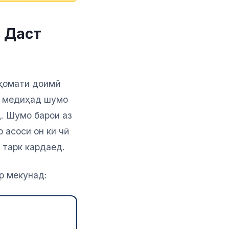
з Даст
иқомати доимӣ
он медиҳад шумо
. Шумо барои аз
 асоси он ки чӣ
 тарк кардаед.
ор мекунад: