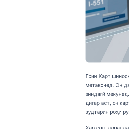
Грин Карт шиносн
метавонед. Он д
зиндагӣ мекунед.
дигар аст, он ка
зудтарин роҳи ру
Ҳар сол, доранда