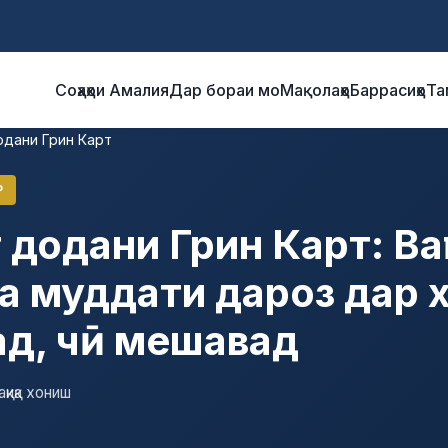
Соҳаҳои Амалия
Дар бораи мо
Мақолаҳо
Баррасиҳо
Та
одани Грин Карт
Р
 додани Грин Карт: Вақ
а муддати дароз дар 
д, чӣ мешавад
ақиқа хониш