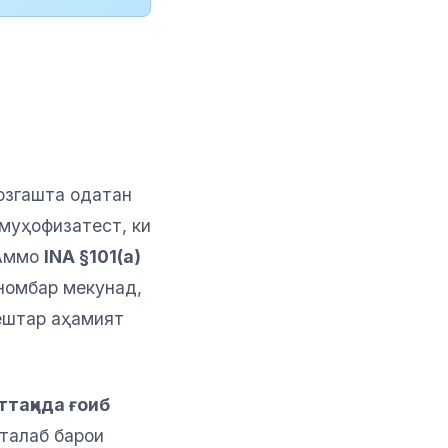
озгашта одатан
 муҳофизатест, ки
 Аммо
INA §101(a)
 номбар мекунад,
бештар аҳамият
ттаҳида ғоиб
талаб барои