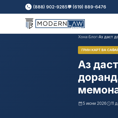
(888) 902-9285
💬 (619) 889-6476
Хона
›
Блог
›
Аз даст д
ГРИН КАРТ ВА САФА
Аз даст
доранд
мемона
5 июни 2026
11 д