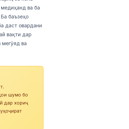
 медиҳанд ва ба
 Ба баъзеҳо
ба даст овардани
ай вақти дар
 мегӯяд ва
т.
ҳои шумо бо
й дар хориҷ
муҳоҷират