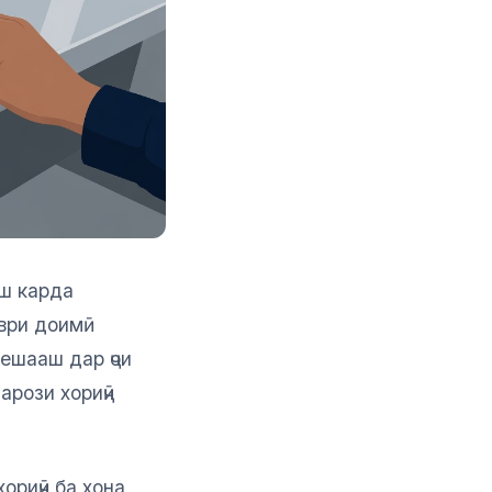
ӯш карда
аври доимӣ
ешааш дар ҷои
арози хориҷӣ
ориҷӣ ба хона