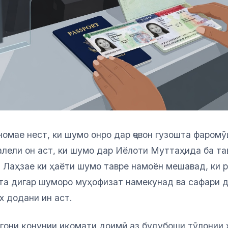
омае нест, ки шумо онро дар ҷевон гузошта фаром
алели он аст, ки шумо дар Иёлоти Муттаҳида ба т
 Лаҳзае ки ҳаёти шумо тавре намоён мешавад, ки р
рта дигар шуморо муҳофизат намекунад ва сафари д
х додани ин аст.
гони қонунии иқомати доимӣ аз будубоши тӯлонии х