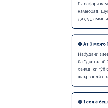
Як сафари кам
намеорад. Шум
диҳед, аммо я
🟡 Аз 6 моҳ то
Набудани зиёд
ба "довталаб 
санҷад, ки гӯ
шаҳрвандӣ ло
🔴 1 сол ё б