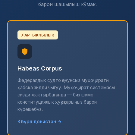
барои шашылыш кӯмак.
⚡ АРТЫКЧЫЛЫК
Habeas Corpus
Федералдык судто қонунсыз муҳоҷиратӣ
ҳабска зидди чыгуу. Муҳоҷират системасы
сизди жактырбаганда — биз шумо
конституциялык ҳуқуқтарыңыз барои
күрөшөбүз.
Көбүрөөк донистан →