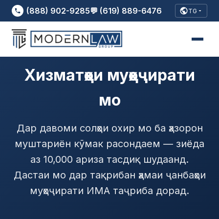
(888) 902-9285
💬 (619) 889-6476
TG
Хизматҳои муҳоҷирати
мо
Дар давоми солҳои охир мо ба ҳазорон
муштариён кӯмак расондаем — зиёда
аз 10,000 ариза тасдиқ шудаанд.
Дастаи мо дар тақрибан ҳамаи ҷанбаҳои
муҳоҷирати ИМА таҷриба дорад.