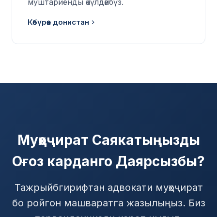
муштариёнды өкүлдөйбүз.
Көбүрөөк донистан
Муҳоҷират Саякатыңызды
Оғоз карданго Даярсызбы?
Тажрыйбгирифтан адвокати муҳоҷират
бо ройгон машваратга жазылыңыз. Биз