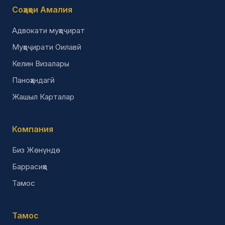
Соҳаҳои Амалия
Адвокати муҳоҷират
Муҳоҷирати Оилавӣ
Келин Визалары
Паноҳандагӣ
Жашыл Карталар
Компания
Биз Жөнүндө
Баррасиҳо
Тамос
Тамос