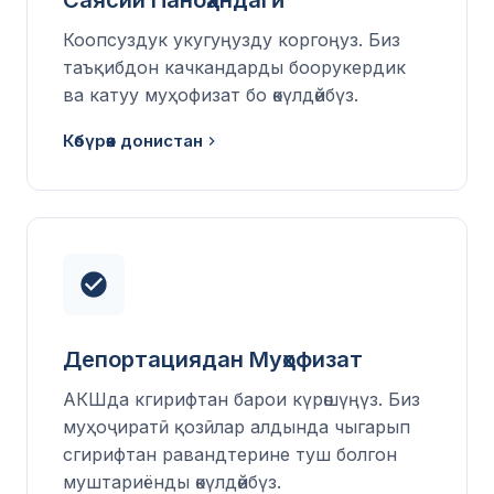
Коопсуздук укугуңузду коргоңуз. Биз
таъқибдон качкандарды боорукердик
ва катуу муҳофизат бо өкүлдөйбүз.
Көбүрөөк донистан
Депортациядан Муҳофизат
АКШда кгирифтан барои күрөшүңүз. Биз
муҳоҷиратӣ қозӣлар алдында чыгарып
сгирифтан равандтерине туш болгон
муштариёнды өкүлдөйбүз.