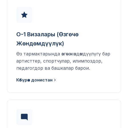
O-1 Визалары (Өзгөчө
Жөндөмдүүлүк)
Өз тармактарында өзгөчө жөндөмдүүлүгү бар
артисттер, спортчулар, илимпоздор,
педагогдор ва башкалар барои.
Көбүрөөк донистан