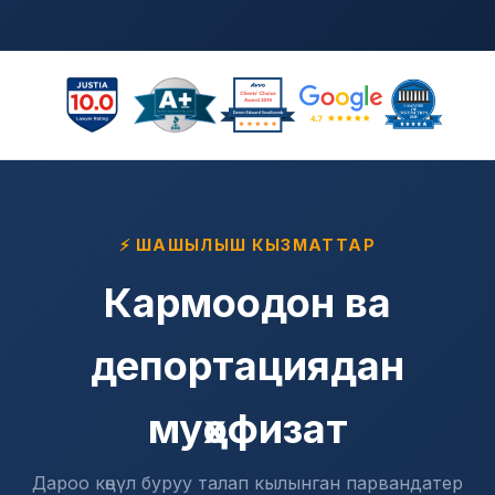
⚡ ШАШЫЛЫШ КЫЗМАТТАР
Кармоодон ва
депортациядан
муҳофизат
Дароо көңүл буруу талап кылынган парвандатер