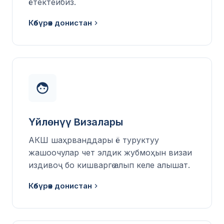
ётектейбиз.
Көбүрөөк донистан
Үйлөнүү Визалары
АКШ шаҳрванддары ё туруктуу
жашоочулар чет элдик жубмоҳын визаи
издивоҷ бо кишваргө алып келе алышат.
Көбүрөөк донистан