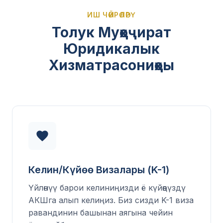
ИШ ЧӨЙРӨЛӨРҮ
Толук Муҳоҷират
Юридикалык
Хизматрасониҳоы
Келин/Күйөө Визалары (K-1)
Үйлөнүү барои келиниңизди ё күйөөңүздү
АКШга алып келиңиз. Биз сизди K-1 виза
равандинин башынан аягына чейин