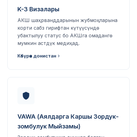
K-3 Визалары
АКШ шаҳрванддарынын жубмоҳларына
корти сабз гирифтан күтүүсүндө
убактылуу статус бо АКШга омадангө
мумкин астдүк медиҳад.
Көбүрөөк донистан
VAWA (Аялдарга Каршы Зордук-
зомбулук Мыйзамы)