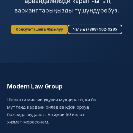
парвандаиңизди карап чыгып,
варианттарыңызды түшүндүрөбүз.
Консультацияга Жазылуу
Чалыңыз (888) 902-9285
Modern Law Group
Ширкати миллии ҳуқуқии муҳоҷиратӣ, ки ба
муттаҳид кардани оилаҳо ва ҳифзи орзуҳо
бахшида шудааст. Ба ҳамаи 50 иёлот
хизмат мерасонем.