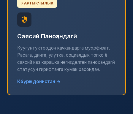
⚡ АРТЫКЧЫЛЫК
Саясий Паноҳандагӣ
Куугунтуктоодон качкандарга муҳофизат.
Расага, динге, улутка, социалдык топко ё
саясий көз карашка негизделген паноҳандагӣ
статусун гирифтанга кӯмак расондан.
Көбүрөөк донистан →