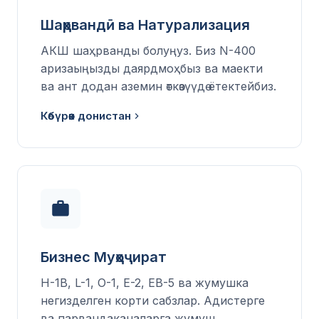
Шаҳрвандӣ ва Натурализация
АКШ шаҳрванды болуңуз. Биз N-400
аризаыңызды даярдмоҳбыз ва маекти
ва ант додан аземин өткөзүүдө ётектейбиз.
Көбүрөөк донистан
Бизнес Муҳоҷират
H-1B, L-1, O-1, E-2, EB-5 ва жумушка
негизделген корти сабзлар. Адистерге
ва парвандаканаларга жумуш