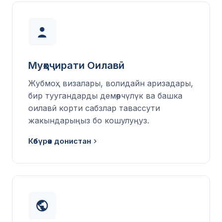
Муҳоҷирати Оилавӣ
Жубмоҳ визалары, волидайн аризадары,
бир туугандарды демөөрчүлүк ва башка
оилавӣ корти сабзлар тавассути
жакындарыңыз бо кошулуңуз.
Көбүрөөк донистан