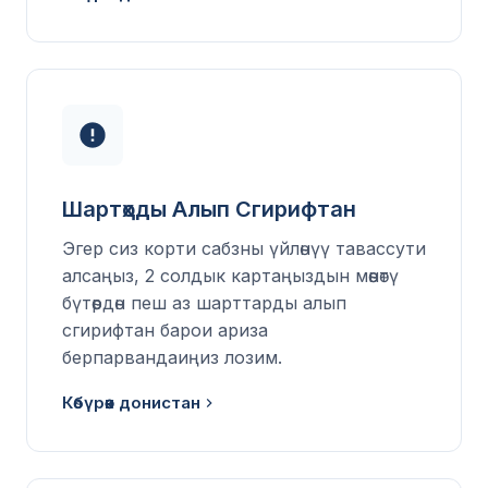
Шартҳоды Алып Сгирифтан
Эгер сиз корти сабзны үйлөнүү тавассути
алсаңыз, 2 солдык картаңыздын мөөнөтү
бүтөөрдөн пеш аз шарттарды алып
сгирифтан барои ариза
берпарвандаиңиз лозим.
Көбүрөөк донистан