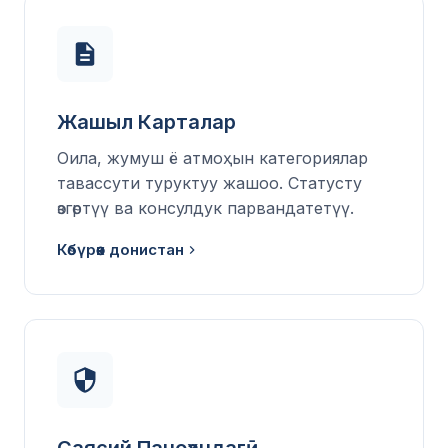
Жашыл Карталар
Оила, жумуш ё атмоҳын категориялар
тавассути туруктуу жашоо. Статусту
өзгөртүү ва консулдук парвандатетүү.
Көбүрөөк донистан
Саясий Паноҳандагӣ