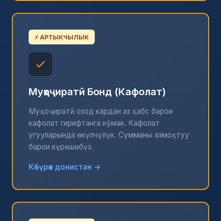
⚡ АРТЫКЧЫЛЫК
Муҳоҷиратӣ Бонд (Кафолат)
Муҳоҷиратӣ озод кардан аз ҳабс барои
кафолат гирифтанга кӯмак. Кафолат
угууларында өкүлчүлүк. Сумманы азмоҳтуу
барои күрөшөбүз.
Көбүрөөк донистан →