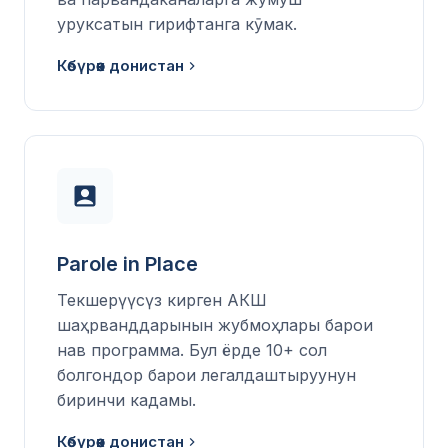
уруксатын гирифтанга кӯмак.
Көбүрөөк донистан
Parole in Place
Текшерүүсүз кирген АКШ
шаҳрванддарынын жубмоҳлары барои
нав программа. Бул ёрде 10+ сол
болгондор барои легалдаштыруунун
биринчи кадамы.
Көбүрөөк донистан