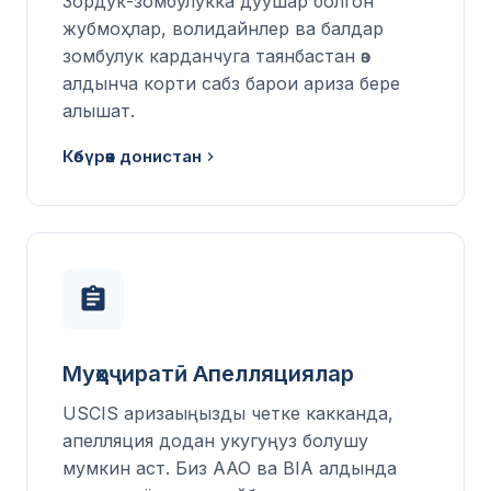
Зордук-зомбулукка дуушар болгон
жубмоҳлар, волидайнлер ва балдар
зомбулук карданчуга таянбастан өз
алдынча корти сабз барои ариза бере
алышат.
Көбүрөөк донистан
Муҳоҷиратӣ Апелляциялар
USCIS аризаыңызды четке какканда,
апелляция додан укугуңуз болушу
мумкин аст. Биз AAO ва BIA алдында