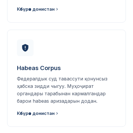
Көбүрөөк донистан
Habeas Corpus
Федералдык суд тавассути қонунсыз
ҳабска зидди чыгуу. Муҳоҷират
органдары тарабынан кармалгандар
барои habeas аризадарын додан.
Көбүрөөк донистан