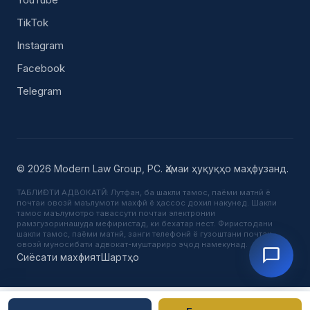
TikTok
Instagram
Facebook
Telegram
© 2026 Modern Law Group, PC. Ҳамаи ҳуқуқҳо маҳфузанд.
ТАБЛИҒОТИ АДВОКАТӢ: Лутфан, ба шакли тамос, паёми матнӣ ё
почтаи овозӣ маълумоти махфӣ ё ҳассос дохил накунед. Шакли
тамос маълумотро тавассути почтаи электронии
рамзгузоринашуда мефиристад, ки бехатар нест. Фиристодани
шакли тамос, паёми матнӣ, занги телефонӣ ё гузоштани почтаи
овозӣ муносибати адвокат-муштариро эҷод намекунад.
Сиёсати махфият
Шартҳо