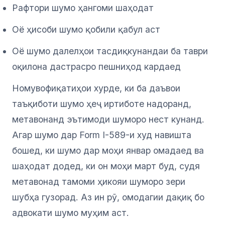
Рафтори шумо ҳангоми шаҳодат
Оё ҳисоби шумо қобили қабул аст
Оё шумо далелҳои тасдиқкунандаи ба таври
оқилона дастрасро пешниҳод кардаед
Номувофиқатиҳои хурде, ки ба даъвои
таъқиботи шумо ҳеҷ иртиботе надоранд,
метавонанд эътимоди шуморо нест кунанд.
Агар шумо дар Form I-589-и худ навишта
бошед, ки шумо дар моҳи январ омадаед ва
шаҳодат додед, ки он моҳи март буд, судя
метавонад тамоми ҳикояи шуморо зери
шубҳа гузорад. Аз ин рӯ, омодагии дақиқ бо
адвокати шумо муҳим аст.