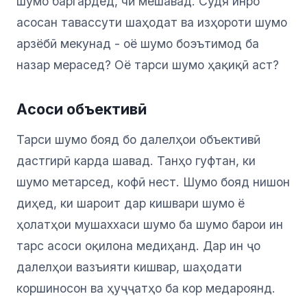
шумо баргардед, чӣ мешавад. Судя инро
асосан тавассути шаҳодат ва изҳороти шумо
арзёбӣ мекунад - оё шумо боэътимод ба
назар мерасед? Оё тарси шумо ҳақиқӣ аст?
Асоси объективӣ
Тарси шумо бояд бо далелҳои объективӣ
дастгирӣ карда шавад. Танҳо гуфтан, ки
шумо метарсед, кофӣ нест. Шумо бояд нишон
диҳед, ки шароит дар кишвари шумо ё
ҳолатҳои мушаххаси шумо ба шумо барои ин
тарс асоси оқилона медиҳанд. Дар ин ҷо
далелҳои вазъияти кишвар, шаҳодати
коршиносон ва ҳуҷҷатҳо ба кор медароянд.