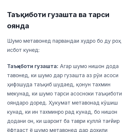
Таъқиботи гузашта ва тарси
оянда
Шумо метавонед парвандаи худро бо ду роҳ
исбот кунед:
Таъқиботи гузашта:
Агар шумо нишон дода
тавонед, ки шумо дар гузашта аз рӯи асоси
ҳифзшуда таъқиб шудаед, қонун тахмин
мекунад, ки шумо тарси асосноки таъқиботи
ояндаро доред. Ҳукумат метавонад кӯшиш
кунад, ки ин тахминро рад кунад, бо нишон
додани он, ки шароит ба таври куллӣ тағйир
ёфтааст ё шумо метавонед дар дохили