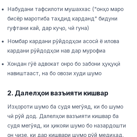
Набудани тафсилоти мушаххас ("онҳо маро
бисёр маротиба таҳдид карданд" бидуни
гуфтани кай, дар куҷо, чӣ гуна)
Номбар кардани рӯйдодҳои асосӣ ё илова
кардани рӯйдодҳои нав дар мурофиа
Хондан гӯё адвокат онро бо забони ҳуқуқӣ
навиштааст, на бо овози худи шумо
2. Далелҳои вазъияти кишвар
Изҳороти шумо ба судя мегӯяд, ки бо шумо
чӣ рӯй дод. Далелҳои вазъияти кишвар ба
судя мегӯяд, ки ҳикояи шумо бо назардошти
он чизе, ки дар кишвари шумо рӯй медиҳад,