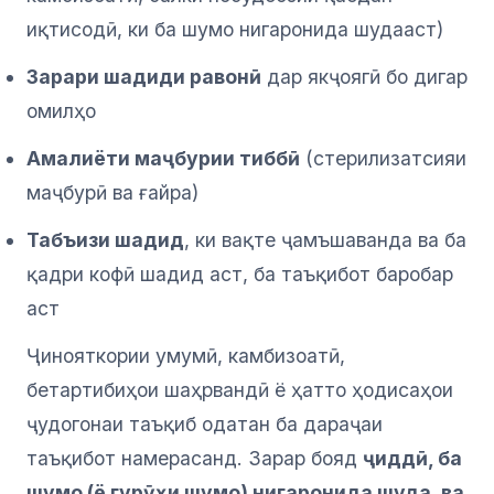
иқтисодӣ, ки ба шумо нигаронида шудааст)
Зарари шадиди равонӣ
дар якҷоягӣ бо дигар
омилҳо
Амалиёти маҷбурии тиббӣ
(стерилизатсияи
маҷбурӣ ва ғайра)
Табъизи шадид
, ки вақте ҷамъшаванда ва ба
қадри кофӣ шадид аст, ба таъқибот баробар
аст
Ҷинояткории умумӣ, камбизоатӣ,
бетартибиҳои шаҳрвандӣ ё ҳатто ҳодисаҳои
ҷудогонаи таъқиб одатан ба дараҷаи
таъқибот намерасанд. Зарар бояд
ҷиддӣ, ба
шумо (ё гурӯҳи шумо) нигаронида шуда, ва