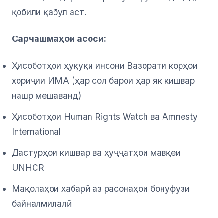
қобили қабул аст.
Сарчашмаҳои асосӣ:
Ҳисоботҳои ҳуқуқи инсони Вазорати корҳои
хориҷии ИМА (ҳар сол барои ҳар як кишвар
нашр мешаванд)
Ҳисоботҳои Human Rights Watch ва Amnesty
International
Дастурҳои кишвар ва ҳуҷҷатҳои мавқеи
UNHCR
Мақолаҳои хабарӣ аз расонаҳои бонуфузи
байналмилалӣ