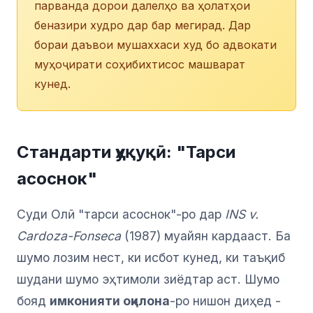
парванда дорои далелҳо ва ҳолатҳои
беназири худро дар бар мегирад. Дар
бораи даъвои мушаххаси худ бо адвокати
муҳоҷирати соҳибихтисос машварат
кунед.
Стандарти ҳуқуқӣ: "Тарси
асоснок"
Суди Олӣ "тарси асоснок"-ро дар
INS v.
Cardoza-Fonseca
(1987) муайян кардааст. Ба
шумо лозим нест, ки исбот кунед, ки таъқиб
шудани шумо эҳтимоли зиёдтар аст. Шумо
бояд
имконияти оқилона
-ро нишон диҳед -