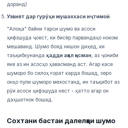
доранд)
Узвият дар гурӯҳи мушаххаси иҷтимоӣ
"Алоқа" байни тарси шумо ва асоси
ҳифзшуда ҷоест, ки бисёр парвандаҳо ноком
мешаванд. Шумо бояд нишон диҳед, ки
таъқибкунанда
ҳадди ақал қисман
, аз ҷониби
яке аз ин асосҳо ҳавасманд аст. Агар касе
шуморо бо силоҳ ғорат карда бошад, зеро
онҳо пули шуморо мехостанд, ин таъқибот аз
рӯи асоси ҳифзшуда нест - ҳатто агар он
даҳшатнок бошад.
Сохтани бастаи далелҳои шумо