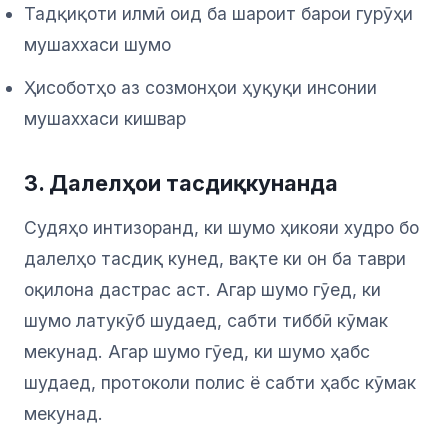
Тадқиқоти илмӣ оид ба шароит барои гурӯҳи
мушаххаси шумо
Ҳисоботҳо аз созмонҳои ҳуқуқи инсонии
мушаххаси кишвар
3. Далелҳои тасдиқкунанда
Судяҳо интизоранд, ки шумо ҳикояи худро бо
далелҳо тасдиқ кунед, вақте ки он ба таври
оқилона дастрас аст. Агар шумо гӯед, ки
шумо латукӯб шудаед, сабти тиббӣ кӯмак
мекунад. Агар шумо гӯед, ки шумо ҳабс
шудаед, протоколи полис ё сабти ҳабс кӯмак
мекунад.