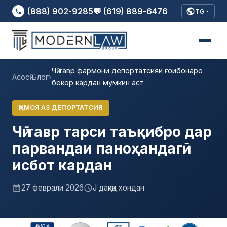
(888) 902-9285
💬 (619) 889-6476
TG
Чӣ тавр фармони депортатсияи ғоибонаро
Асосӣ
›
Блог
›
бекор кардан мумкин аст
ҲИМОЯ АЗ ДЕПОРТАТСИЯ
Чӣ тавр тарси таъқибро дар
парвандаи паноҳандагӣ
исбот кардан
27 феврали 2026
J дақиқа хондан