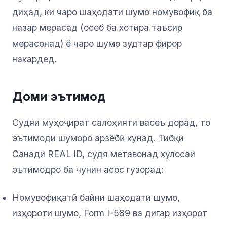
диҳад, ки чаро шаҳодати шумо номувофиқ ба
назар мерасад (осеб ба хотира таъсир
мерасонад) ё чаро шумо зудтар фирор
накардед.
Доми эътимод
Судяи муҳоҷират салоҳияти васеъ дорад, то
эътимоди шуморо арзёбӣ кунад. Тибқи
Санади REAL ID, судя метавонад хулосаи
эътимодро ба чунин асос гузорад:
Номувофиқатӣ байни шаҳодати шумо,
изҳороти шумо, Form I-589 ва дигар изҳорот