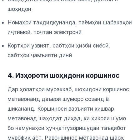
шоҳидон
Номаҳои таҳдидкунанда, паёмҳои шабакаҳои
иҷтимоӣ, почтаи электронӣ
Кортҳои узвият, сабтҳои ҳизби сиёсӣ,
сабтҳои ҷамъияти динӣ
4. Изҳороти шоҳидони коршинос
Дар ҳолатҳои мураккаб, шоҳидони коршинос
метавонанд даъвои шуморо созанд ё
шикананд. Коршиноси вазъияти кишвар
метавонад шаҳодат диҳад, ки ҳикояи шумо
бо намунаҳои ҳуҷҷатгузоришудаи таъқибот
мувофиқ аст. Равоншинос метавонад шарҳ