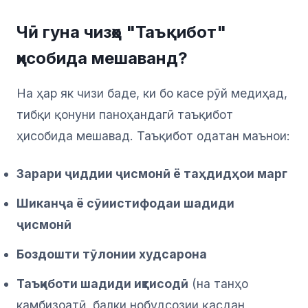
Чӣ гуна чизҳо "Таъқибот"
ҳисобида мешаванд?
На ҳар як чизи баде, ки бо касе рӯй медиҳад,
тибқи қонуни паноҳандагӣ таъқибот
ҳисобида мешавад. Таъқибот одатан маънои:
Зарари ҷиддии ҷисмонӣ ё таҳдидҳои марг
Шиканҷа ё сӯиистифодаи шадиди
ҷисмонӣ
Боздошти тӯлонии худсарона
Таъқиботи шадиди иқтисодӣ
(на танҳо
камбизоатӣ, балки нобудсозии қасдан