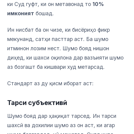
ки Суд гуфт, ки он метавонад то
10%
имконият
бошад.
Ин нисбат ба он чизе, ки бисёриҳо фикр
мекунанд, сатҳи пасттар аст. Ба шумо
итминон лозим нест. Шумо бояд нишон
диҳед, ки шахси оқилона дар вазъияти шумо
аз бозгашт ба кишвари худ метарсад.
Стандарт аз ду қисм иборат аст:
Тарси субъективӣ
Шумо бояд дар ҳақиқат тарсед. Ин тарси
шахсӣ ва дохилии шумо аз он аст, ки агар