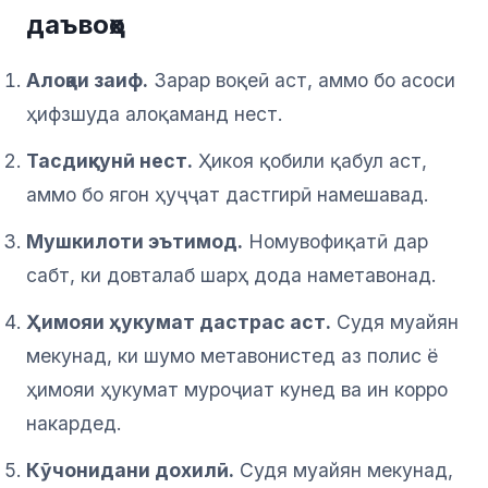
даъвоҳо
Алоқаи заиф.
Зарар воқеӣ аст, аммо бо асоси
ҳифзшуда алоқаманд нест.
Тасдиқкунӣ нест.
Ҳикоя қобили қабул аст,
аммо бо ягон ҳуҷҷат дастгирӣ намешавад.
Мушкилоти эътимод.
Номувофиқатӣ дар
сабт, ки довталаб шарҳ дода наметавонад.
Ҳимояи ҳукумат дастрас аст.
Судя муайян
мекунад, ки шумо метавонистед аз полис ё
ҳимояи ҳукумат муроҷиат кунед ва ин корро
накардед.
Кӯчонидани дохилӣ.
Судя муайян мекунад,