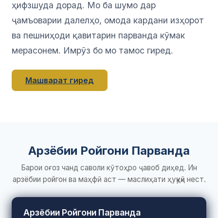
ҳифзшуда дорад. Мо ба шумо дар
ҷамъоварии далелҳо, омода кардани изҳорот
ва пешниҳоди қавитарин парванда кӯмак
мерасонем. Имрӯз бо мо тамос гиред.
Машварат гиред
Арзёбии Ройгони Парванда
Барои оғоз чанд саволи кӯтоҳро ҷавоб диҳед. Ин
арзёбии ройгон ва маҳфӣ аст — маслиҳати ҳуқуқӣ нест.
Арзёбии Ройгони Парванда