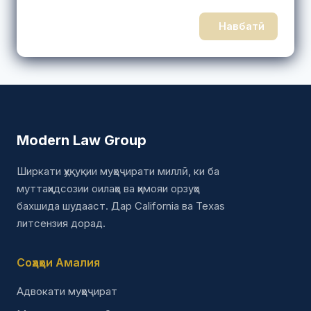
Навбатӣ
Modern Law Group
Ширкати ҳуқуқии муҳоҷирати миллӣ, ки ба
муттаҳидсозии оилаҳо ва ҳимояи орзуҳо
бахшида шудааст. Дар California ва Texas
литсензия дорад.
Соҳаҳои Амалия
Адвокати муҳоҷират