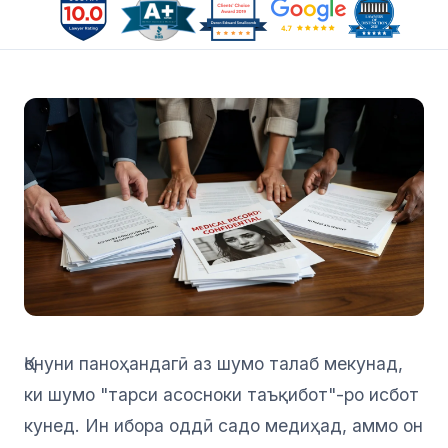
Қонуни паноҳандагӣ аз шумо талаб мекунад,
ки шумо "тарси асосноки таъқибот"-ро исбот
кунед. Ин ибора оддӣ садо медиҳад, аммо он