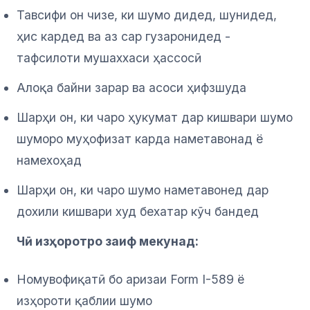
Тавсифи он чизе, ки шумо дидед, шунидед,
ҳис кардед ва аз сар гузаронидед -
тафсилоти мушаххаси ҳассосӣ
Алоқа байни зарар ва асоси ҳифзшуда
Шарҳи он, ки чаро ҳукумат дар кишвари шумо
шуморо муҳофизат карда наметавонад ё
намехоҳад
Шарҳи он, ки чаро шумо наметавонед дар
дохили кишвари худ бехатар кӯч бандед
Чӣ изҳоротро заиф мекунад:
Номувофиқатӣ бо аризаи Form I-589 ё
изҳороти қаблии шумо