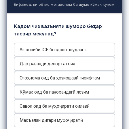
Бифаҳмед, ки оё мо метавонем ба шумо кӯмак кунем
Кадом чиз вазъияти шуморо беҳтар
тасвир мекунад?
Аз ҷониби ICE боздошт шудааст
Дар раванди депортатсия
Огоҳнома оид ба ҳозиршавӣ гирифтам
Кӯмак оид ба паноҳандагӣ лозим
Савол оид ба муҳоҷирати оилавӣ
Масъалаи дигари муҳоҷиратӣ