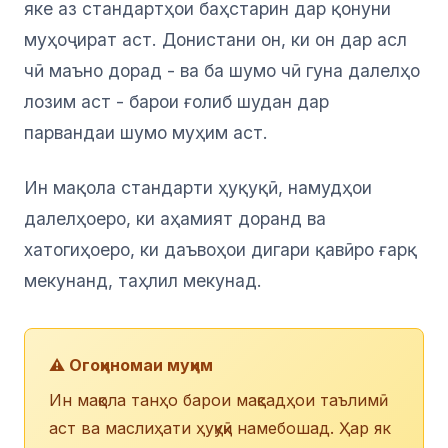
яке аз стандартҳои баҳстарин дар қонуни
муҳоҷират аст. Донистани он, ки он дар асл
чӣ маъно дорад - ва ба шумо чӣ гуна далелҳо
лозим аст - барои ғолиб шудан дар
парвандаи шумо муҳим аст.
Ин мақола стандарти ҳуқуқӣ, намудҳои
далелҳоеро, ки аҳамият доранд ва
хатогиҳоеро, ки даъвоҳои дигари қавӣро ғарқ
мекунанд, таҳлил мекунад.
⚠️ Огоҳиномаи муҳим
Ин мақола танҳо барои мақсадҳои таълимӣ
аст ва маслиҳати ҳуқуқӣ намебошад. Ҳар як