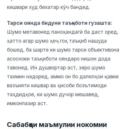
кишвари худ бехатар кӯч бандед.
Тарси оянда бидуни таъқиботи гузашта:
Шумо метавонед паноҳандагӣ ба даст оред,
ҳатто агар шумо ҳеҷ гоҳ таъқиб нашуда
бошед, ба шарте ки шумо тарси объективона
асосноки таъқиботи ояндаро нишон дода
тавонед. Ин душвортар аст, зеро шумо
тахмин надоред, аммо он бо далелҳои қавии
вазъияти кишвар ва ҳисоби боэътимоди
таҳдидҳое, ки шумо дучор мешавед,
имконпазир аст.
Сабабҳои маъмулии нокомии