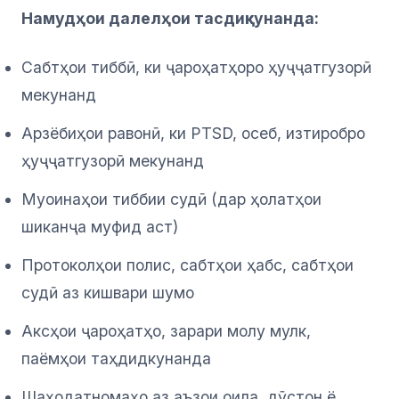
Намудҳои далелҳои тасдиқкунанда:
Сабтҳои тиббӣ, ки ҷароҳатҳоро ҳуҷҷатгузорӣ
мекунанд
Арзёбиҳои равонӣ, ки PTSD, осеб, изтиробро
ҳуҷҷатгузорӣ мекунанд
Муоинаҳои тиббии судӣ (дар ҳолатҳои
шиканҷа муфид аст)
Протоколҳои полис, сабтҳои ҳабс, сабтҳои
судӣ аз кишвари шумо
Аксҳои ҷароҳатҳо, зарари молу мулк,
паёмҳои таҳдидкунанда
Шаҳодатномаҳо аз аъзои оила, дӯстон ё