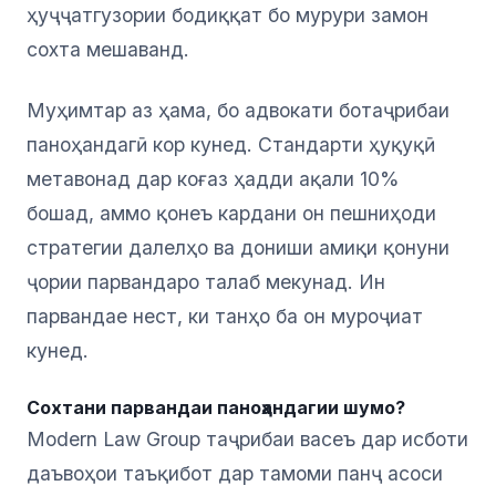
ҳуҷҷатгузории бодиққат бо мурури замон
сохта мешаванд.
Муҳимтар аз ҳама, бо адвокати ботаҷрибаи
паноҳандагӣ кор кунед. Стандарти ҳуқуқӣ
метавонад дар коғаз ҳадди ақали 10%
бошад, аммо қонеъ кардани он пешниҳоди
стратегии далелҳо ва дониши амиқи қонуни
ҷории парвандаро талаб мекунад. Ин
парвандае нест, ки танҳо ба он муроҷиат
кунед.
Сохтани парвандаи паноҳандагии шумо?
Modern Law Group таҷрибаи васеъ дар исботи
даъвоҳои таъқибот дар тамоми панҷ асоси