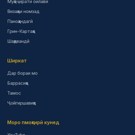
Муҳоҷирати оилавӣ
Визаҳои номзад
Паноҳандагӣ
Грин-Картаҳо
Шаҳрвандӣ
Ширкат
Дар бораи мо
Баррасиҳо
Тамос
Ҷойгиршавиҳо
Моро пмоҳгирӣ кунед
YouTube