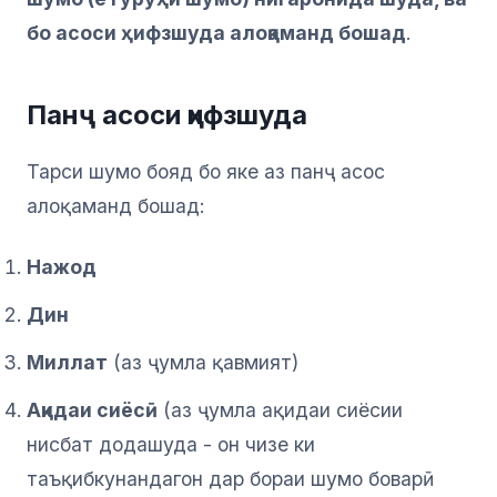
бо асоси ҳифзшуда алоқаманд бошад
.
Панҷ асоси ҳифзшуда
Тарси шумо бояд бо яке аз панҷ асос
алоқаманд бошад:
Нажод
Дин
Миллат
(аз ҷумла қавмият)
Ақидаи сиёсӣ
(аз ҷумла ақидаи сиёсии
нисбат додашуда - он чизе ки
таъқибкунандагон дар бораи шумо боварӣ