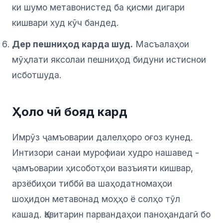
ки шумо метавонистед ба қисми дигари
кишвари худ кӯч бандед.
Дер пешниҳод карда шуд.
Масъалаҳои
мӯҳлати яксолаи пешниҳод бидуни истиснои
исботшуда.
Ҳоло чӣ бояд кард
Имрӯз ҷамъоварии далелҳоро оғоз кунед.
Интизори санаи мурофиаи худро нашавед -
ҷамъоварии ҳисоботҳои вазъияти кишвар,
арзёбиҳои тиббӣ ва шаҳодатномаҳои
шоҳидон метавонад моҳҳо ё солҳо тӯл
кашад. Қавитарин парвандаҳои паноҳандагӣ бо