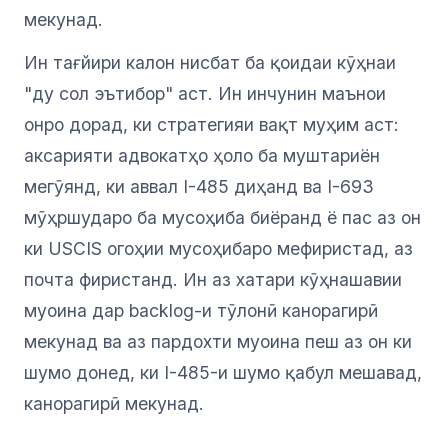
мекунад.
Ин тағйири калон нисбат ба қоидаи кӯҳнаи
"ду сол эътибор" аст. Ин инчунин маънои
онро дорад, ки стратегияи вақт муҳим аст:
аксарияти адвокатҳо ҳоло ба муштариён
мегӯянд, ки аввал I-485 диҳанд ва I-693
мӯҳршударо ба мусоҳиба биёранд ё пас аз он
ки USCIS огоҳии мусоҳибаро мефиристад, аз
почта фиристанд. Ин аз хатари кӯҳнашавии
муоина дар backlog-и тӯлонӣ канорагирӣ
мекунад ва аз пардохти муоина пеш аз он ки
шумо донед, ки I-485-и шумо қабул мешавад,
канорагирӣ мекунад.