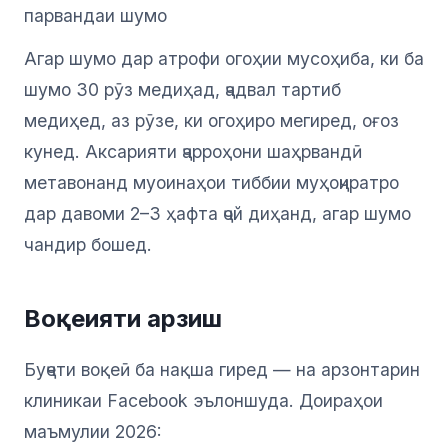
парвандаи шумо
Агар шумо дар атрофи огоҳии мусоҳиба, ки ба
шумо 30 рӯз медиҳад, ҷадвал тартиб
медиҳед, аз рӯзе, ки огоҳиро мегиред, оғоз
кунед. Аксарияти ҷарроҳони шаҳрвандӣ
метавонанд муоинаҳои тиббии муҳоҷиратро
дар давоми 2–3 ҳафта ҷой диҳанд, агар шумо
чандир бошед.
Воқеияти арзиш
Буҷети воқеӣ ба нақша гиред — на арзонтарин
клиникаи Facebook эълоншуда. Доираҳои
маъмулии 2026: