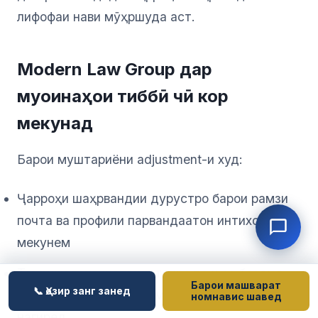
лифофаи нави мӯҳршуда аст.
Modern Law Group дар
муоинаҳои тиббӣ чӣ кор
мекунад
Барои муштариёни adjustment-и худ:
Ҷарроҳи шаҳрвандии дурустро барои рамзи
почта ва профили парвандаатон интихоб
мекунем
Таърихи ваксинатсияатонро пеш аз боздид
Барои машварат
📞 Ҳозир занг занед
омода мекунем, то шумо сӯзанҳои иловагӣ
номнавис шавед
нагиред