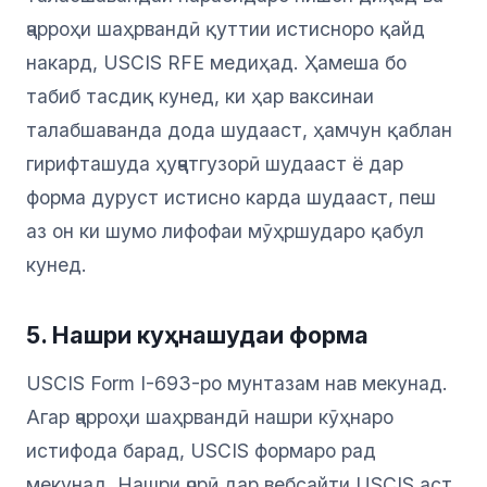
ҷарроҳи шаҳрвандӣ қуттии истисноро қайд
накард, USCIS RFE медиҳад. Ҳамеша бо
табиб тасдиқ кунед, ки ҳар ваксинаи
талабшаванда дода шудааст, ҳамчун қаблан
гирифташуда ҳуҷҷатгузорӣ шудааст ё дар
форма дуруст истисно карда шудааст, пеш
аз он ки шумо лифофаи мӯҳршударо қабул
кунед.
5. Нашри куҳнашудаи форма
USCIS Form I-693-ро мунтазам нав мекунад.
Агар ҷарроҳи шаҳрвандӣ нашри кӯҳнаро
истифода барад, USCIS формаро рад
мекунад. Нашри ҷорӣ дар вебсайти USCIS аст