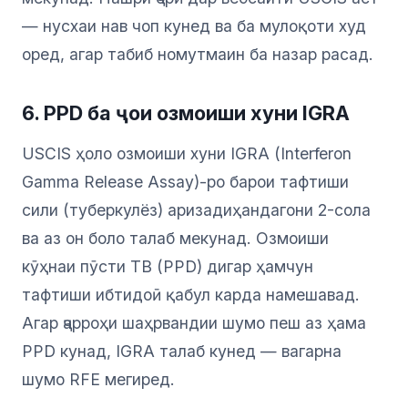
— нусхаи нав чоп кунед ва ба мулоқоти худ
оред, агар табиб номутмаин ба назар расад.
6. PPD ба ҷои озмоиши хуни IGRA
USCIS ҳоло озмоиши хуни IGRA (Interferon
Gamma Release Assay)-ро барои тафтиши
сили (туберкулёз) аризадиҳандагони 2-сола
ва аз он боло талаб мекунад. Озмоиши
кӯҳнаи пӯсти TB (PPD) дигар ҳамчун
тафтиши ибтидоӣ қабул карда намешавад.
Агар ҷарроҳи шаҳрвандии шумо пеш аз ҳама
PPD кунад, IGRA талаб кунед — вагарна
шумо RFE мегиред.