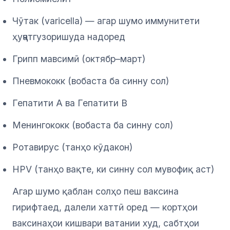
Чӯтак (varicella) — агар шумо иммунитети
ҳуҷҷатгузоришуда надоред
Грипп мавсимӣ (октябр–март)
Пневмококк (вобаста ба синну сол)
Гепатити A ва Гепатити B
Менингококк (вобаста ба синну сол)
Ротавирус (танҳо кӯдакон)
HPV (танҳо вақте, ки синну сол мувофиқ аст)
Агар шумо қаблан солҳо пеш ваксина
гирифтаед, далели хаттӣ оред — кортҳои
ваксинаҳои кишвари ватании худ, сабтҳои