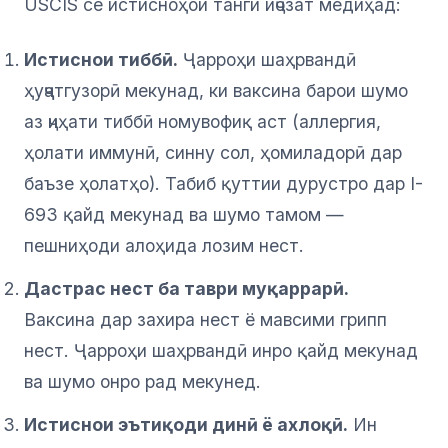
USCIS се истисноҳои танги иҷозат медиҳад:
Истиснои тиббӣ.
Ҷарроҳи шаҳрвандӣ
ҳуҷҷатгузорӣ мекунад, ки ваксина барои шумо
аз ҷиҳати тиббӣ номувофиқ аст (аллергия,
ҳолати иммунӣ, синну сол, ҳомиладорӣ дар
баъзе ҳолатҳо). Табиб қуттии дурустро дар I-
693 қайд мекунад ва шумо тамом —
пешниҳоди алоҳида лозим нест.
Дастрас нест ба таври муқаррарӣ.
Ваксина дар захира нест ё мавсими грипп
нест. Ҷарроҳи шаҳрвандӣ инро қайд мекунад
ва шумо онро рад мекунед.
Истиснои эътиқоди динӣ ё ахлоқӣ.
Ин