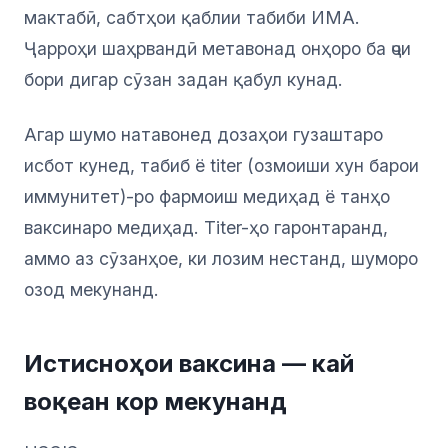
мактабӣ, сабтҳои қаблии табиби ИМА.
Ҷарроҳи шаҳрвандӣ метавонад онҳоро ба ҷои
бори дигар сӯзан задан қабул кунад.
Агар шумо натавонед дозаҳои гузаштаро
исбот кунед, табиб ё titer (озмоиши хун барои
иммунитет)-ро фармоиш медиҳад ё танҳо
ваксинаро медиҳад. Titer-ҳо гаронтаранд,
аммо аз сӯзанҳое, ки лозим нестанд, шуморо
озод мекунанд.
Истисноҳои ваксина — кай
воқеан кор мекунанд