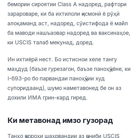
бемории сироятии Class A надоред, рафтори
зарароваре, ки ба ихтилоли ҷисмонӣ ё рӯҳӣ
алоқаманд аст, надоред, сӯистифода ё майл
ба маводи нашъаовар надоред ва ваксинаҳое,
ки USCIS талаб мекунад, доред.
Ин ихтиёрӣ нест. Бо истиснои хеле тангу
маҳдуд (баъзе гурезагон, баъзе паноҳҷӯёне, ки
I-693-ро бо парвандаи паноҳҷӯии худ
супоридаанд), шумо наметавонед бе он аз
дохили ИМА грин-кард гиред.
Ки метавонад имзо гузорад
Танҳо ҷарроҳи шаҳрвандии аз ҷониби USCIS