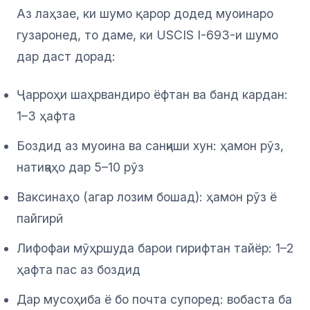
Аз лаҳзае, ки шумо қарор додед муоинаро
гузаронед, то даме, ки USCIS I-693-и шумо
дар даст дорад:
Ҷарроҳи шаҳрвандиро ёфтан ва банд кардан:
1–3 ҳафта
Боздид аз муоина ва санҷиши хун: ҳамон рӯз,
натиҷаҳо дар 5–10 рӯз
Ваксинаҳо (агар лозим бошад): ҳамон рӯз ё
пайгирӣ
Лифофаи мӯҳршуда барои гирифтан тайёр: 1–2
ҳафта пас аз боздид
Дар мусоҳиба ё бо почта супоред: вобаста ба