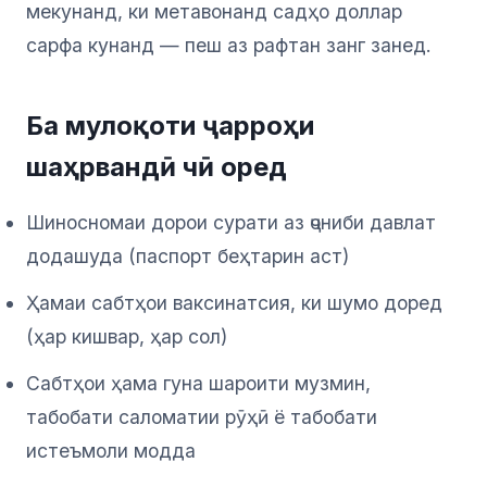
мекунанд, ки метавонанд садҳо доллар
сарфа кунанд — пеш аз рафтан занг занед.
Ба мулоқоти ҷарроҳи
шаҳрвандӣ чӣ оред
Шиносномаи дорои сурати аз ҷониби давлат
додашуда (паспорт беҳтарин аст)
Ҳамаи сабтҳои ваксинатсия, ки шумо доред
(ҳар кишвар, ҳар сол)
Сабтҳои ҳама гуна шароити музмин,
табобати саломатии рӯҳӣ ё табобати
истеъмоли модда