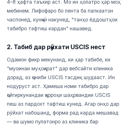
4–8 ҳафта таъхир аст. Мо ин ҳолатро ҳар моҳ
мебинем. Лифофаро бо лента ба папкаатон
часпонед, кунҷкӣ накунед, "танҳо ёддоштҳои
табибро тафтиш кардан" нашавед.
2. Табиб дар рӯйхати USCIS нест
Одамон фикр мекунанд, ки ҳар табибе, ки
"муоинаи муҳоҷират" дар вебсайти клиника
дорад, аз ҷониби USCIS тасдиқ шудааст. Ин
нодуруст аст. Ҳамеша номи табибро дар
ҷойгиркунандаи ҷарроҳи шаҳрвандии USCIS
пеш аз пардохт тафтиш кунед. Агар онҳо дар
рӯйхат набошанд, форма рад карда мешавад
— ва шумо пулатонро аз клиника бар