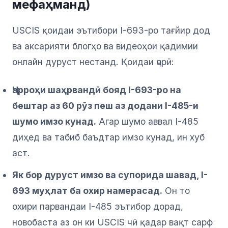
мефаҳманд)
USCIS қоидаи эътибори I-693-ро тағйир дод
ва аксарияти блогҳо ва видеоҳои қадимии
онлайн дуруст нестанд. Қоидаи ҷорӣ:
Ҷарроҳи шаҳрвандӣ бояд I-693-ро на
бештар аз 60 рӯз пеш аз додани I-485-и
шумо имзо кунад.
Агар шумо аввал I-485
диҳед ва табиб баъдтар имзо кунад, ин хуб
аст.
Як бор дуруст имзо ва супорида шавад, I-
693 муҳлат ба охир намерасад.
Он то
охири парвандаи I-485 эътибор дорад,
новобаста аз он ки USCIS чӣ қадар вақт сарф