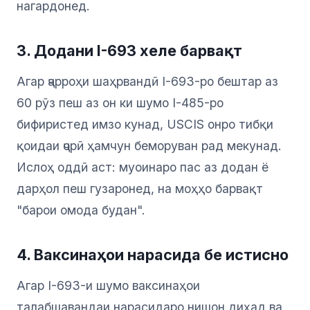
нагардонед.
3. Додани I-693 хеле барвақт
Агар ҷарроҳи шаҳрвандӣ I-693-ро бештар аз
60 рӯз пеш аз он ки шумо I-485-ро
бифиристед имзо кунад, USCIS онро тибқи
қоидаи ҷорӣ ҳамчун беморуван рад мекунад.
Ислоҳ оддӣ аст: муоинаро пас аз додан ё
дарҳол пеш гузаронед, на моҳҳо барвақт
"барои омода будан".
4. Ваксинаҳои нарасида бе истисно
Агар I-693-и шумо ваксинаҳои
талабшавандаи нарасидаро нишон диҳад ва