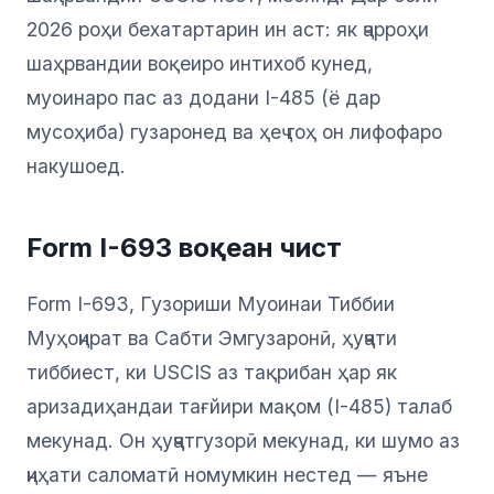
2026 роҳи бехатартарин ин аст: як ҷарроҳи
шаҳрвандии воқеиро интихоб кунед,
муоинаро пас аз додани I-485 (ё дар
мусоҳиба) гузаронед ва ҳеҷ гоҳ он лифофаро
накушоед.
Form I-693 воқеан чист
Form I-693, Гузориши Муоинаи Тиббии
Муҳоҷират ва Сабти Эмгузаронӣ, ҳуҷҷати
тиббиест, ки USCIS аз тақрибан ҳар як
аризадиҳандаи тағйири мақом (I-485) талаб
мекунад. Он ҳуҷҷатгузорӣ мекунад, ки шумо аз
ҷиҳати саломатӣ номумкин нестед — яъне