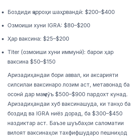
Боздиди ҷарроҳи шаҳрвандӣ: $200–$400
Озмоиши хуни IGRA: $80–$200
Ҳар ваксина: $25–$200
Titer (озмоиши хуни иммунӣ): барои ҳар
ваксина $50–$150
Аризадиҳандаи бори аввал, ки аксарияти
силсилаи ваксинаро лозим аст, метавонад ба
осонӣ дар маҷмӯъ $500–$900 пардохт кунад.
Аризадиҳандаи хуб ваксинашуда, ки танҳо ба
боздид ва IGRA ниёз дорад, ба $300–$450
наздиктар аст. Баъзе шуъбаҳои саломатии
вилоят ваксинаҳои тахфифшударо пешниҳод