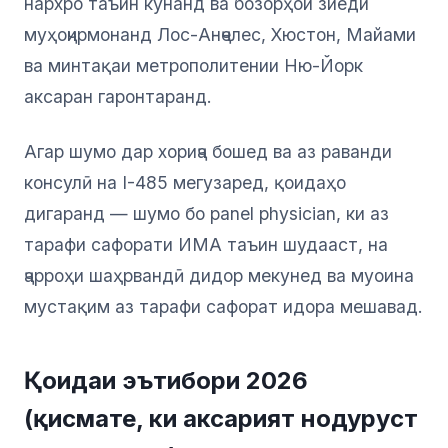
нархро таъин кунанд ва бозорҳои зиёди
муҳоҷирмонанд Лос-Анҷелес, Хюстон, Майами
ва минтақаи метрополитении Ню-Йорк
аксаран гаронтаранд.
Агар шумо дар хориҷа бошед ва аз раванди
консулӣ на I-485 мегузаред, қоидаҳо
дигаранд — шумо бо panel physician, ки аз
тарафи сафорати ИМА таъин шудааст, на
ҷарроҳи шаҳрвандӣ дидор мекунед ва муоина
мустақим аз тарафи сафорат идора мешавад.
Қоидаи эътибори 2026
(қисмате, ки аксарият нодуруст