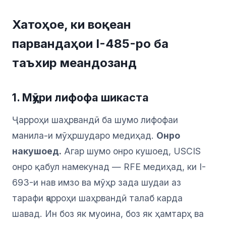
Хатоҳое, ки воқеан
парвандаҳои I-485-ро ба
таъхир меандозанд
1. Мӯҳри лифофа шикаста
Ҷарроҳи шаҳрвандӣ ба шумо лифофаи
манила-и мӯҳршударо медиҳад.
Онро
накушоед.
Агар шумо онро кушоед, USCIS
онро қабул намекунад — RFE медиҳад, ки I-
693-и нав имзо ва мӯҳр зада шудаи аз
тарафи ҷарроҳи шаҳрвандӣ талаб карда
шавад. Ин боз як муоина, боз як ҳамтарҳ ва