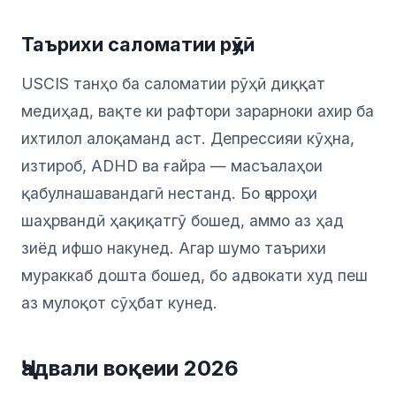
Таърихи саломатии рӯҳӣ
USCIS танҳо ба саломатии рӯҳӣ диққат
медиҳад, вақте ки рафтори зарарноки ахир ба
ихтилол алоқаманд аст. Депрессияи кӯҳна,
изтироб, ADHD ва ғайра — масъалаҳои
қабулнашавандагӣ нестанд. Бо ҷарроҳи
шаҳрвандӣ ҳақиқатгӯ бошед, аммо аз ҳад
зиёд ифшо накунед. Агар шумо таърихи
мураккаб дошта бошед, бо адвокати худ пеш
аз мулоқот сӯҳбат кунед.
Ҷадвали воқеии 2026