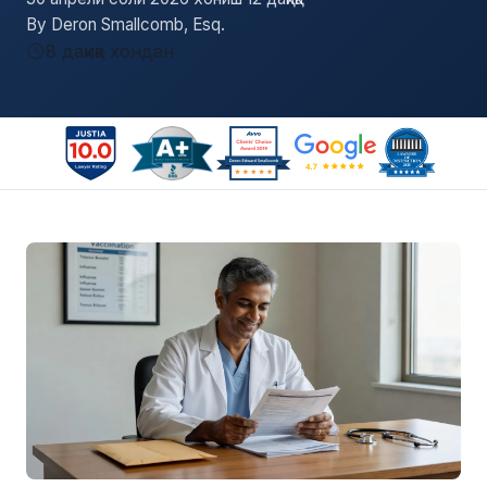
By Deron Smallcomb, Esq.
8 дақиқа хондан