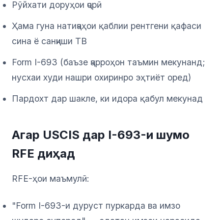
Рӯйхати доруҳои ҷорӣ
Ҳама гуна натиҷаҳои қаблии рентгени қафаси
сина ё санҷиши TB
Form I-693 (баъзе ҷарроҳон таъмин мекунанд;
нусхаи худи нашри охиринро эҳтиёт оред)
Пардохт дар шакле, ки идора қабул мекунад
Агар USCIS дар I-693-и шумо
RFE диҳад
RFE-ҳои маъмулӣ:
"Form I-693-и дуруст пуркарда ва имзо