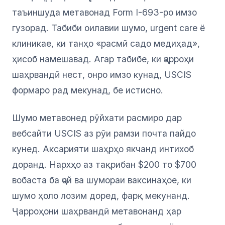
таъиншуда метавонад Form I-693-ро имзо
гузорад. Табиби оилавии шумо, urgent care ё
клиникае, ки танҳо «расмӣ садо медиҳад»,
ҳисоб намешавад. Агар табибе, ки ҷарроҳи
шаҳрвандӣ нест, онро имзо кунад, USCIS
формаро рад мекунад, бе истисно.
Шумо метавонед рӯйхати расмиро дар
вебсайти USCIS аз рӯи рамзи почта пайдо
кунед. Аксарияти шаҳрҳо якчанд интихоб
доранд. Нархҳо аз тақрибан $200 то $700
вобаста ба ҷой ва шумораи ваксинаҳое, ки
шумо ҳоло лозим доред, фарқ мекунанд.
Ҷарроҳони шаҳрвандӣ метавонанд ҳар