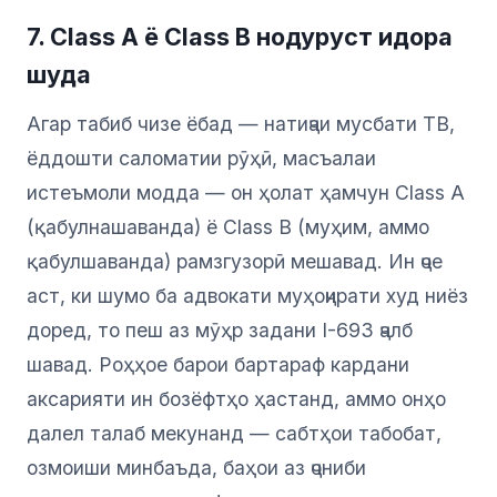
7. Class A ё Class B нодуруст идора
шуда
Агар табиб чизе ёбад — натиҷаи мусбати TB,
ёддошти саломатии рӯҳӣ, масъалаи
истеъмоли модда — он ҳолат ҳамчун Class A
(қабулнашаванда) ё Class B (муҳим, аммо
қабулшаванда) рамзгузорӣ мешавад. Ин ҷое
аст, ки шумо ба адвокати муҳоҷирати худ ниёз
доред, то пеш аз мӯҳр задани I-693 ҷалб
шавад. Роҳҳое барои бартараф кардани
аксарияти ин бозёфтҳо ҳастанд, аммо онҳо
далел талаб мекунанд — сабтҳои табобат,
озмоиши минбаъда, баҳои аз ҷониби