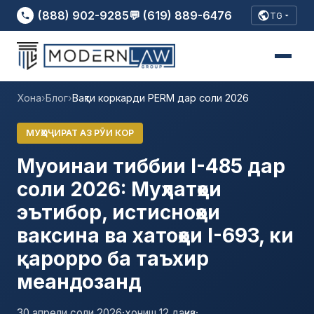
(888) 902-9285
💬 (619) 889-6476
TG
Хона
›
Блог
›
Вақти коркарди PERM дар соли 2026
МУҲОҶИРАТ АЗ РӮИ КОР
Муоинаи тиббии I-485 дар
соли 2026: Муҳлатҳои
эътибор, истисноҳои
ваксина ва хатоҳои I-693, ки
қарорро ба таъхир
меандозанд
30 апрели соли 2026
·
хониш 12 дақиқа
·