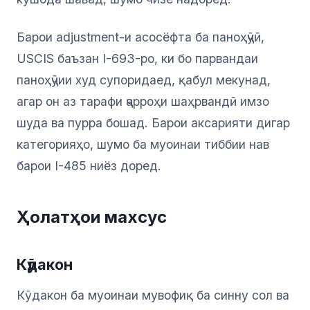
Барои adjustment-и асосёфта ба паноҳҷӯӣ,
USCIS баъзан I-693-ро, ки бо парвандаи
паноҳҷӯии худ супоридаед, қабул мекунад,
агар он аз тарафи ҷарроҳи шаҳрвандӣ имзо
шуда ва пурра бошад. Барои аксарияти дигар
категорияҳо, шумо ба муоинаи тиббии нав
барои I-485 ниёз доред.
Ҳолатҳои махсус
Кӯдакон
Кӯдакон ба муоинаи мувофиқ ба синну сол ва