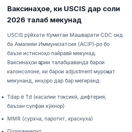
Ваксинаҳое, ки USCIS дар соли
2026 талаб мекунад
USCIS рӯйхати Кумитаи Машварати CDC оид
ба Амалияи Иммунизатсия (ACIP)-ро бо
баъзе истисноҳо пайравӣ мекунад.
Ваксинаҳои ҷории талабшаванда барои
калонсолоне, ки барои adjustment муроҷиат
мекунанд, инҳоро дар бар мегиранд:
Tdap ё Td (касалии токсикӣ, дифтерия,
баъзан сулфаи кӯкнор)
MMR (сурхча, паротит, краснуха)
Полиомиелит