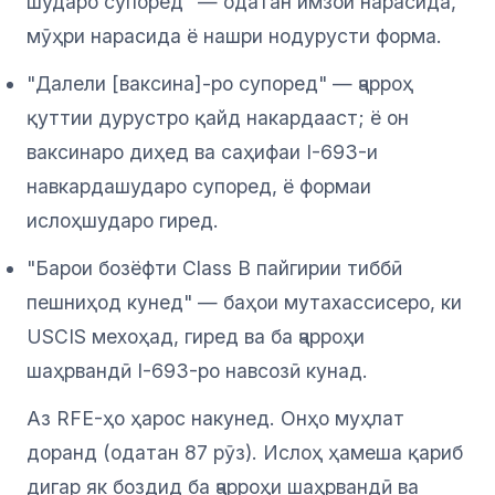
шударо супоред" — одатан имзои нарасида,
мӯҳри нарасида ё нашри нодурусти форма.
"Далели [ваксина]-ро супоред" — ҷарроҳ
қуттии дурустро қайд накардааст; ё он
ваксинаро диҳед ва саҳифаи I-693-и
навкардашударо супоред, ё формаи
ислоҳшударо гиред.
"Барои бозёфти Class B пайгирии тиббӣ
пешниҳод кунед" — баҳои мутахассисеро, ки
USCIS мехоҳад, гиред ва ба ҷарроҳи
шаҳрвандӣ I-693-ро навсозӣ кунад.
Аз RFE-ҳо ҳарос накунед. Онҳо муҳлат
доранд (одатан 87 рӯз). Ислоҳ ҳамеша қариб
дигар як боздид ба ҷарроҳи шаҳрвандӣ ва