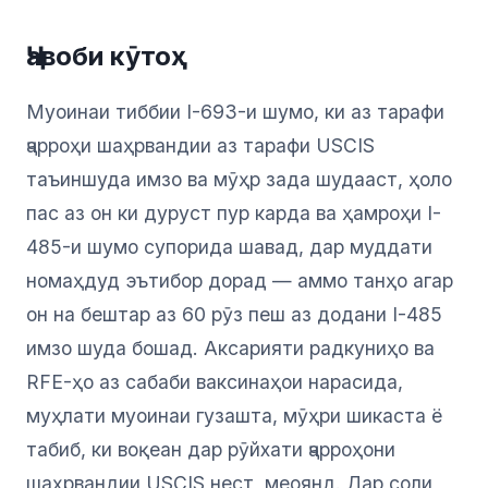
Ҷавоби кӯтоҳ
Муоинаи тиббии I-693-и шумо, ки аз тарафи
ҷарроҳи шаҳрвандии аз тарафи USCIS
таъиншуда имзо ва мӯҳр зада шудааст, ҳоло
пас аз он ки дуруст пур карда ва ҳамроҳи I-
485-и шумо супорида шавад, дар муддати
номаҳдуд эътибор дорад — аммо танҳо агар
он на бештар аз 60 рӯз пеш аз додани I-485
имзо шуда бошад. Аксарияти радкуниҳо ва
RFE-ҳо аз сабаби ваксинаҳои нарасида,
муҳлати муоинаи гузашта, мӯҳри шикаста ё
табиб, ки воқеан дар рӯйхати ҷарроҳони
шаҳрвандии USCIS нест, меоянд. Дар соли