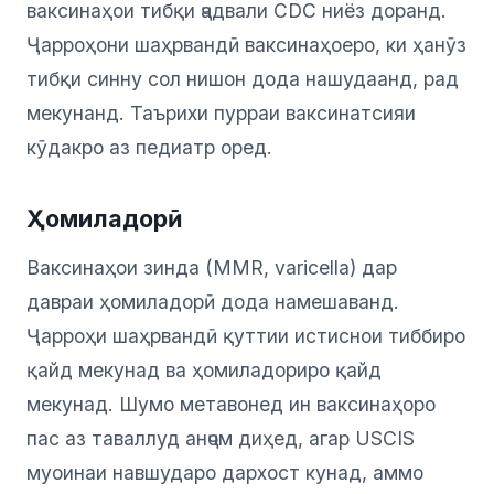
ваксинаҳои тибқи ҷадвали CDC ниёз доранд.
Ҷарроҳони шаҳрвандӣ ваксинаҳоеро, ки ҳанӯз
тибқи синну сол нишон дода нашудаанд, рад
мекунанд. Таърихи пурраи ваксинатсияи
кӯдакро аз педиатр оред.
Ҳомиладорӣ
Ваксинаҳои зинда (MMR, varicella) дар
давраи ҳомиладорӣ дода намешаванд.
Ҷарроҳи шаҳрвандӣ қуттии истиснои тиббиро
қайд мекунад ва ҳомиладориро қайд
мекунад. Шумо метавонед ин ваксинаҳоро
пас аз таваллуд анҷом диҳед, агар USCIS
муоинаи навшударо дархост кунад, аммо