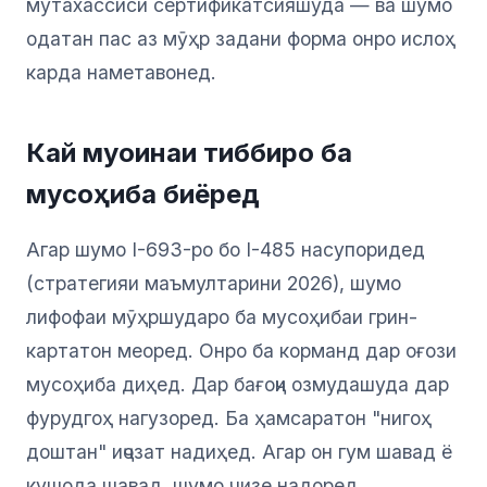
мутахассиси сертификатсияшуда — ва шумо
одатан пас аз мӯҳр задани форма онро ислоҳ
карда наметавонед.
Кай муоинаи тиббиро ба
мусоҳиба биёред
Агар шумо I-693-ро бо I-485 насупоридед
(стратегияи маъмултарини 2026), шумо
лифофаи мӯҳршударо ба мусоҳибаи грин-
картатон меоред. Онро ба корманд дар оғози
мусоҳиба диҳед. Дар бағоҷи озмудашуда дар
фурудгоҳ нагузоред. Ба ҳамсаратон "нигоҳ
доштан" иҷозат надиҳед. Агар он гум шавад ё
кушода шавад, шумо чизе надоред.