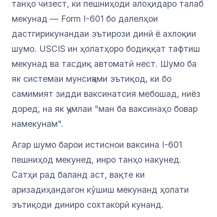
танҳо чизест, ки пешниҳоди алоҳидаро талаб
мекунад — Form I-601 бо далелҳои
дастгирикунандаи эътирози динӣ ё ахлоқии
шумо. USCIS ин ҳолатҳоро бодиққат тафтиш
мекунад ва тасдиқ автоматӣ нест. Шумо ба
як системаи мунсиҷами эътиқод, ки бо
самимият зидди ваксинатсия мебошад, ниёз
доред, на як ҷумлаи "ман ба ваксинаҳо бовар
намекунам".
Агар шумо барои истиснои ваксина I-601
пешниҳод мекунед, инро танҳо накунед.
Сатҳи рад баланд аст, вақте ки
аризадиҳандагон кӯшиш мекунанд ҳолати
эътиқоди диниро сохтакорӣ кунанд.