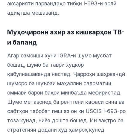
аксарияти парвандаҳо тибқи I-693-и аслӣ
адиҷатша мешаванд.
Муҳоҷирони ахир аз кишварҳои TB-
и баланд
Агар озмоиши хуни IGRA-и шумо мусбат
бошад, шумо ба таври худкор
қабулнашаванда нестед. Ҷарроҳи шаҳрвандӣ
шуморо ба шуъбаи маҳаллии саломатии
оммавӣ барои баҳои минбаъда мефиристад.
Шумо метавонед ба рентгени қафаси сина ва
сабтҳои табобат пеш аз он ки USCIS I-693-ро
тоза кунад, ниёз дошта бошед. Ин вақтро ба
стратегияи додани худ ҳамроҳ кунед.