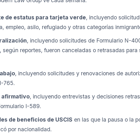
odern Law Group ve cada semana:
e de estatus para tarjeta verde
, incluyendo solicitu
ia, empleo, asilo, refugiado y otras categorías inmigrant
ralización
, incluyendo solicitudes de Formulario N-4
 según reportes, fueron canceladas o retrasadas para s
rabajo
, incluyendo solicitudes y renovaciones de autor
I-765.
 afirmativo
, incluyendo entrevistas y decisiones retra
Formulario I-589.
des de beneficios de USCIS
en las que la pausa o la po
icó por nacionalidad.