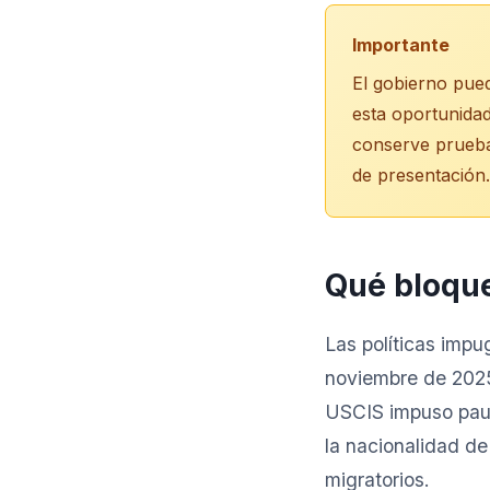
Importante
El gobierno pued
esta oportunidad
conserve prueba
de presentación.
Qué bloque
Las políticas imp
noviembre de 2025
USCIS impuso pausa
la nacionalidad de
migratorios.