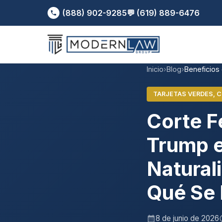
(888) 902-9285
💬 (619) 889-6476
Inicio
›
Blog
›
Beneficios
TARJETAS VERDES, C
Corte F
Trump e
Natural
Qué Se
8 de junio de 2026