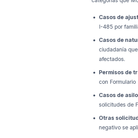
categorías que M
Casos de ajust
I-485 por famil
Casos de natu
ciudadanía que,
afectados.
Permisos de t
con Formulario 
Casos de asilo
solicitudes de 
Otras solicitu
negativo se apl