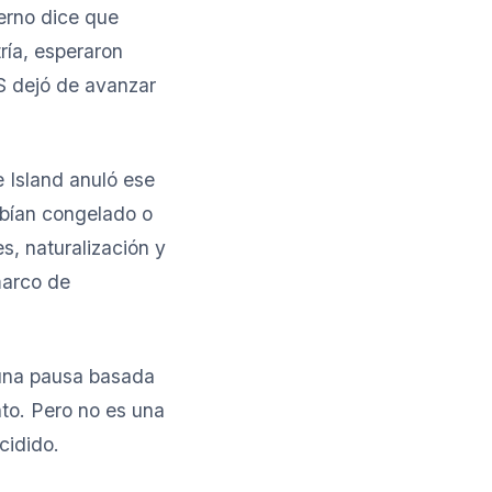
erno dice que
ría, esperaron
S dejó de avanzar
e Island anuló ese
abían congelado o
s, naturalización y
marco de
 una pausa basada
to. Pero no es una
cidido.