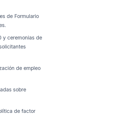
des de Formulario
es.
00 y ceremonias de
olicitantes
ización de empleo
sadas sobre
lítica de factor