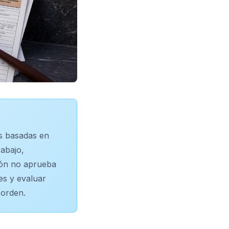
es basadas en
rabajo,
sión no aprueba
es y evaluar
 orden.