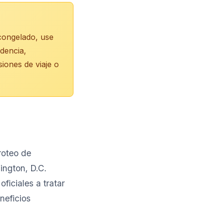
 congelado, use
idencia,
iones de viaje o
roteo de
ington, D.C.
ficiales a tratar
neficios