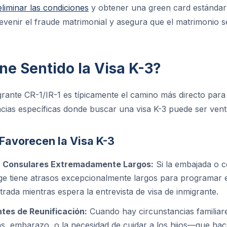
eliminar las condiciones
y obtener una green card estándar 
revenir el fraude matrimonial y asegura que el matrimonio 
e Sentido la Visa K-3?
grante CR-1/IR-1 es típicamente el camino más directo para
ncias específicas donde buscar una visa K-3 puede ser venta
Favorecen la Visa K-3
 Consulares Extremadamente Largos:
Si la embajada o 
ge tiene atrasos excepcionalmente largos para programar en
trada mientras espera la entrevista de visa de inmigrante.
tes de Reunificación:
Cuando hay circunstancias famili
, embarazo, o la necesidad de cuidar a los hijos—que hac