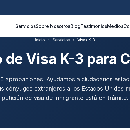
Servicios
Sobre Nosotros
Blog
Testimonios
Medios
Co
Inicio
›
Servicios
›
Visas K-3
 de Visa K-3 para 
00 aprobaciones. Ayudamos a ciudadanos estad
us cónyuges extranjeros a los Estados Unidos m
petición de visa de inmigrante está en trámite.