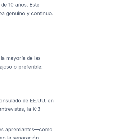
de 10 años. Este
sea genuino y continuo.
 la mayoría de las
joso o preferible:
consulado de EE.UU. en
trevistas, la K-3
ares apremiantes—como
en la separación