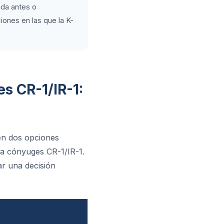
ada antes o
ones en las que la K-
s CR-1/IR-1:
en dos opciones
ara cónyuges CR-1/IR-1.
ar una decisión