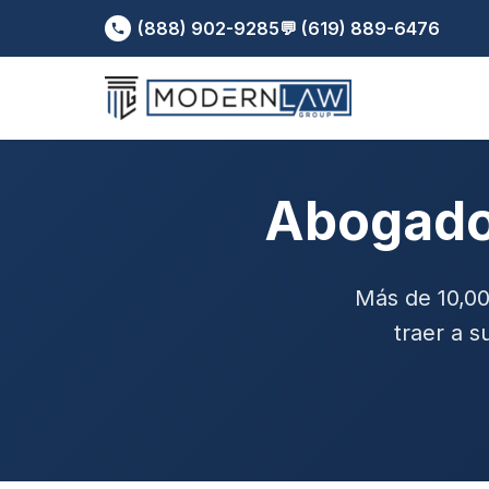
(888) 902-9285
💬 (619) 889-6476
Abogado
Más de 10,0
traer a s