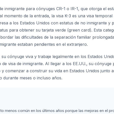
 de inmigrante para cónyuges CR-1 o IR-1, que otorga el est
l momento de la entrada, la visa K-3 es una visa temporal 
ingresa a los Estados Unidos con estatus de no inmigrante y
estatus para obtener su tarjeta verde (green card). Esta cate
ordar las dificultades de la separación familiar prolongada
nmigrante estaban pendientes en el extranjero.
e su cónyuge viva y trabaje legalmente en los Estados Unid
o de visa de inmigrante. Al llegar a los EE.UU., su cónyuge 
 y comenzar a construir su vida en Estados Unidos junto a
ro durante meses o incluso años.
elto menos común en los últimos años porque las mejoras en el p