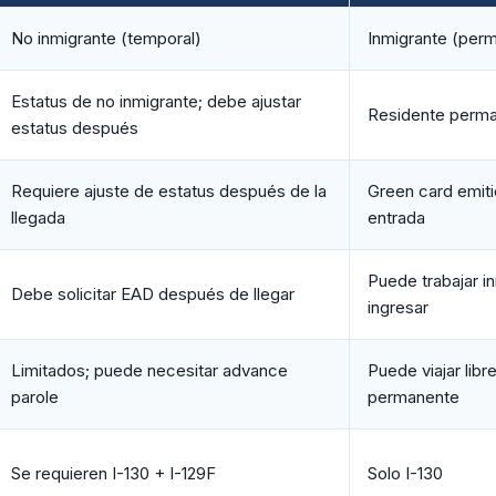
No inmigrante (temporal)
Inmigrante (per
Estatus de no inmigrante; debe ajustar
Residente perma
estatus después
Requiere ajuste de estatus después de la
Green card emiti
llegada
entrada
Puede trabajar i
Debe solicitar EAD después de llegar
ingresar
Limitados; puede necesitar advance
Puede viajar lib
parole
permanente
Se requieren I-130 + I-129F
Solo I-130