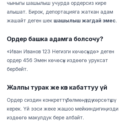
чыныгы шашылыш учурда ордерсиз кире
алышат. Бирок, депортацияга жаткан адам
жашайт деген шек
шашылыш жагдай эмес
.
Ордер башка адамга болсочу?
«Иван Иванов 123 Негизги көчөсүндө» деген
ордер 456 Эмен көчөсүн издөөгө уруксат
бербейт.
Жалпы турак же көп кабаттуу үй
Ордер сиздин конкреттүү бөлмөңүздү көрсөтүшү
керек. Үй ээси жеке жашоо мейкиндигиңизди
издөөгө макулдук бере албайт.