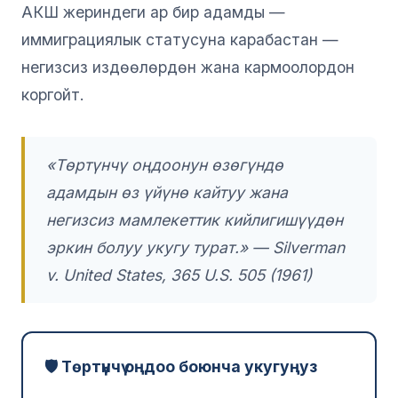
АКШ жериндеги ар бир адамды —
иммиграциялык статусуна карабастан —
негизсиз издөөлөрдөн жана кармоолордон
коргойт.
«Төртүнчү оңдоонун өзөгүндө
адамдын өз үйүнө кайтуу жана
негизсиз мамлекеттик кийлигишүүдөн
эркин болуу укугу турат.» — Silverman
v. United States, 365 U.S. 505 (1961)
🛡️ Төртүнчү оңдоо боюнча укугуңуз