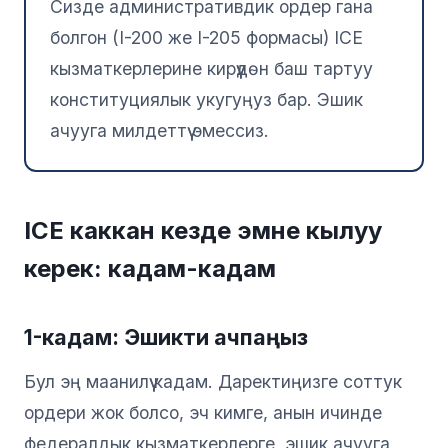
Сизде административдик ордер гана
болгон (I-200 же I-205 формасы) ICE
кызматкерлерине кирүүдөн баш тартуу
конституциялык укугуңуз бар. Эшик
ачууга милдеттүү эмессиз.
ICE каккан кезде эмне кылуу
керек: кадам-кадам
1-кадам: Эшикти ачпаңыз
Бул эң маанилүү кадам. Даректиңизге соттук
ордери жок болсо, эч кимге, анын ичинде
федералдык кызматкерлерге, эшик ачууга