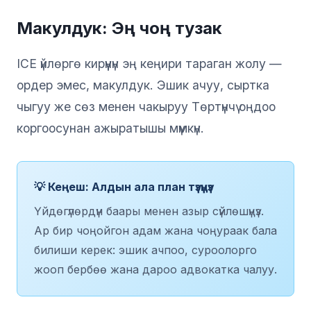
Макулдук: Эң чоң тузак
ICE үйлөргө кирүүнүн эң кеңири тараган жолу —
ордер эмес, макулдук. Эшик ачуу, сыртка
чыгуу же сөз менен чакыруу Төртүнчү оңдоо
коргоосунан ажыратышы мүмкүн.
💡 Кеңеш: Алдын ала план түзүңүз
Үйдөгүлөрдүн баары менен азыр сүйлөшүңүз.
Ар бир чоңойгон адам жана чоңураак бала
билиши керек: эшик ачпоо, суроолорго
жооп бербөө жана дароо адвокатка чалуу.