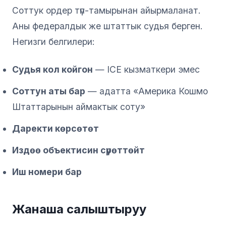
Соттук ордер түп-тамырынан айырмаланат.
Аны федералдык же штаттык судья берген.
Негизги белгилери:
Судья кол койгон
— ICE кызматкери эмес
Соттун аты бар
— адатта «Америка Кошмо
Штаттарынын аймактык соту»
Даректи көрсөтөт
Издөө объектисин сүрөттөйт
Иш номери бар
Жанаша салыштыруу