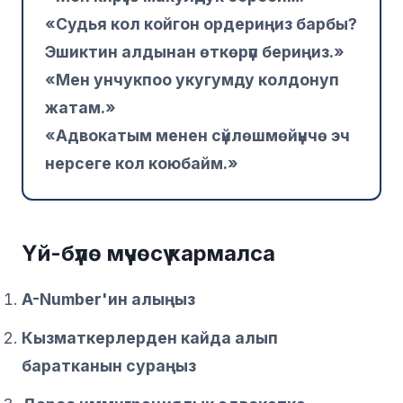
«Судья кол койгон ордериңиз барбы?
Эшиктин алдынан өткөрүп бериңиз.»
«Мен унчукпоо укугумду колдонуп
жатам.»
«Адвокатым менен сүйлөшмөйүнчө эч
нерсеге кол коюбайм.»
Үй-бүлө мүчөсү кармалса
A-Number'ин алыңыз
Кызматкерлерден кайда алып
баратканын сураңыз