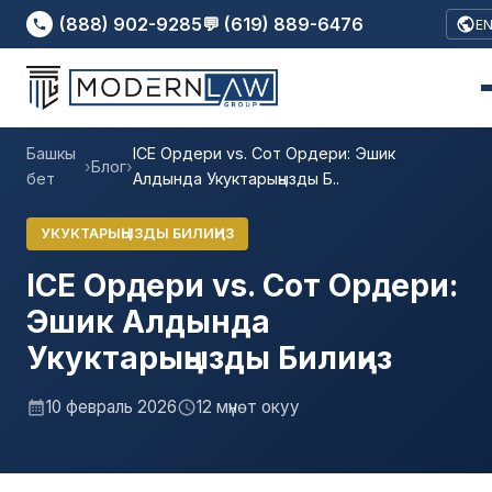
(888) 902-9285
💬 (619) 889-6476
E
Башкы
ICE Ордери vs. Сот Ордери: Эшик
›
Блог
›
бет
Алдында Укуктарыңызды Б..
УКУКТАРЫҢЫЗДЫ БИЛИҢИЗ
ICE Ордери vs. Сот Ордери:
Эшик Алдында
Укуктарыңызды Билиңиз
10 февраль 2026
12 мүнөт окуу