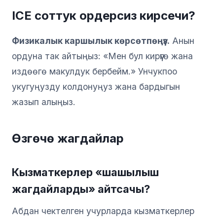
ICE соттук ордерсиз кирсечи?
Физикалык каршылык көрсөтпөңүз.
Анын
ордуна так айтыңыз: «Мен бул кирүүгө жана
издөөгө макулдук бербейм.» Унчукпоо
укугуңузду колдонуңуз жана бардыгын
жазып алыңыз.
Өзгөчө жагдайлар
Кызматкерлер «шашылыш
жагдайларды» айтсачы?
Абдан чектелген учурларда кызматкерлер