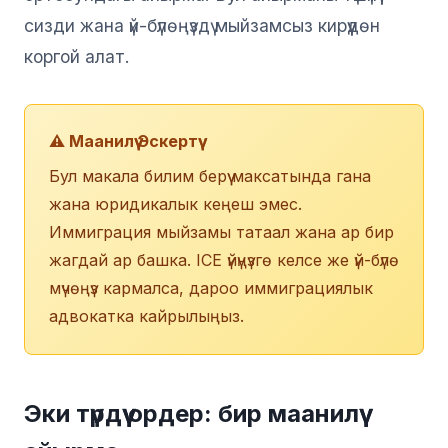
сизди жана үй-бүлөңүздү мыйзамсыз кирүүдөн
коргой алат.
⚠️ Маанилүү Эскертүү
Бул макала билим берүү максатында гана
жана юридикалык кеңеш эмес.
Иммиграция мыйзамы татаал жана ар бир
жагдай ар башка. ICE үйүңүзгө келсе же үй-бүлө
мүчөңүз кармалса, дароо иммиграциялык
адвокатка кайрылыңыз.
Эки түрдүү ордер: бир маанилүү