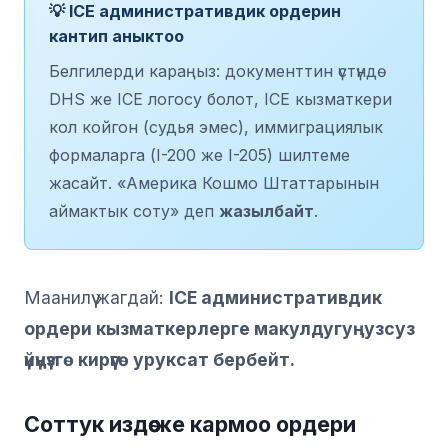
💡 ICE административдик ордерин
кантип аныктоо
Белгилерди караңыз: документтин үстүндө
DHS же ICE логосу болот, ICE кызматкери
кол койгон (судья эмес), иммиграциялык
формаларга (I-200 же I-205) шилтеме
жасайт. «Америка Кошмо Штаттарынын
аймактык соту» деп
жазылбайт
.
Маанилүү жагдай:
ICE административдик
ордери кызматкерлерге макулдугуңузсуз
үйүңүзгө кирүүгө уруксат бербейт.
Соттук издөө же кармоо ордери