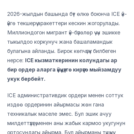
2026-жылдын башында бүт өлкө боюнча ICE үй-
үйгө текшерүү аракеттери кескин жогорулады.
Миллиондогон мигрант үй-бүлөлөр үчүн эшикке
тыкылдоо коркунуч жана башаламандык
булагына айланды. Бирок көпчүлүк билбеген
нерсе:
ICE кызматкеринин колундагы ар
бир ордер аларга үйүңүзгө кирүүгө мыйзамдуу
укук бербейт.
ICE административдик ордери менен соттук
издөө ордеринин айырмасы жөн гана
техникалык маселе эмес. Бул эшик ачуу
милдеттүүлүгү менен аны жабык кармоо укугунун
ортосундагы айырма. Бул айырманы түшүнүү