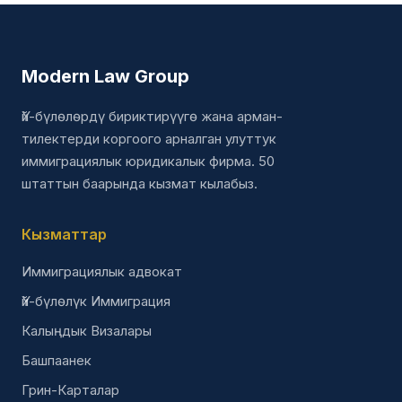
Modern Law Group
Үй-бүлөлөрдү бириктирүүгө жана арман-
тилектерди коргоого арналган улуттук
иммиграциялык юридикалык фирма. 50
штаттын баарында кызмат кылабыз.
Кызматтар
Иммиграциялык адвокат
Үй-бүлөлүк Иммиграция
Калыңдык Визалары
Башпаанек
Грин-Карталар