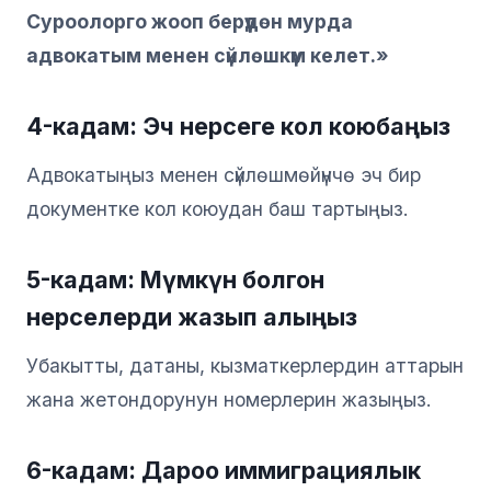
Суроолорго жооп берүүдөн мурда
адвокатым менен сүйлөшкүм келет.»
4-кадам: Эч нерсеге кол коюбаңыз
Адвокатыңыз менен сүйлөшмөйүнчө эч бир
документке кол коюудан баш тартыңыз.
5-кадам: Мүмкүн болгон
нерселерди жазып алыңыз
Убакытты, датаны, кызматкерлердин аттарын
жана жетондорунун номерлерин жазыңыз.
6-кадам: Дароо иммиграциялык