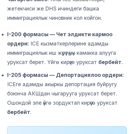
жетекчиси же DHS ичиндеги башка
иммиграциялык чиновник кол койгон.
I-200 формасы — Чет элдикти кармоо
ордери:
ICE кызматкерлерине адамды
иммиграциялык иш жүрүзүү үчүн камакка алууга
уруксат берет. Үйгө кирүүгө уруксат
бербейт
.
I-205 формасы — Депортациялоо ордери:
ICEге адамды акыркы депортация буйругу
боюнча АКШдан чыгарууга уруксат берет.
Ошондой эле үйгө зордуктап кирүүгө уруксат
бербейт
.