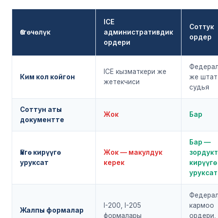
ICE
Соттук
Өзгөчөлүк
административдик
ордер
ордери
Федера
ICE кызматкери же
Ким кол койгон
же штат
жетекчиси
судья
Соттун аты
Жок
Бар
документте
Бар —
Үйгө кирүүгө
Жок — макулдук
зордук
уруксат
керек
кирүүгө
уруксат
Федера
I-200, I-205
кармоо
Жалпы формалар
формалары
ордери, и