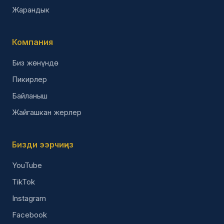
Жарандык
Компания
Биз жөнүндө
Пикирлер
Байланыш
Жайгашкан жерлер
Бизди ээрчиңиз
YouTube
TikTok
Instagram
Facebook