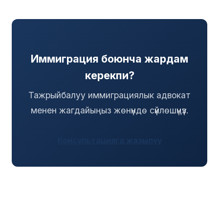
Иммиграция боюнча жардам
керекпи?
Тажрыйбалуу иммиграциялык адвокат
менен жагдайыңыз жөнүндө сүйлөшүңүз.
Консультацияга жазылуу