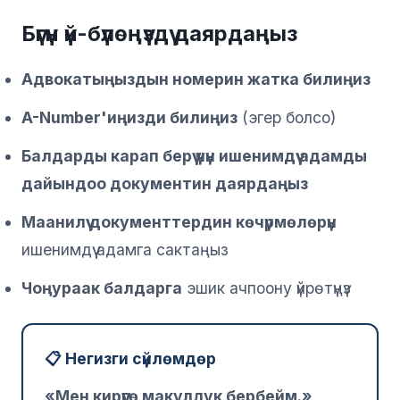
Бүгүн үй-бүлөңүздү даярдаңыз
Адвокатыңыздын номерин жатка билиңиз
A-Number'иңизди билиңиз
(эгер болсо)
Балдарды карап берүү үчүн ишенимдүү адамды
дайындоо документин даярдаңыз
Маанилүү документтердин көчүрмөлөрүн
ишенимдүү адамга сактаңыз
Чоңураак балдарга
эшик ачпоону үйрөтүңүз
📋 Негизги сүйлөмдөр
«Мен кирүүгө макулдук бербейм.»