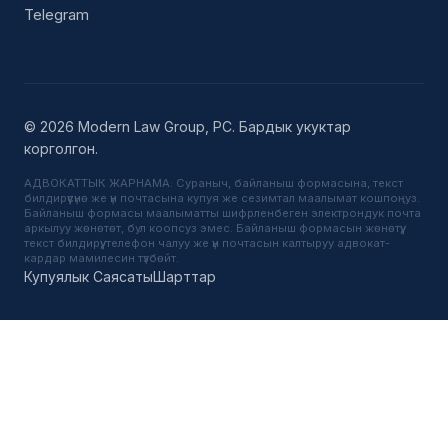
Telegram
© 2026 Modern Law Group, PC. Бардык укуктар
корголгон.
АДВОКАТТЫК ЖАРНАМА: Сураныч, байланыш формасына, текст
билдирүүсүнө же үн почтасына купуя же сезимтал маалымат кошпоңуз.
Байланыш формасы маалыматты шифрленбеген электрондук почта
аркылуу жөнөтөт, бул коопсуз эмес. Байланыш формасын жөнөтүү,
текст билдирүү, телефон чалуу же үн почтасын калтыруу адвокат-
кардар мамилесин түзбөйт.
Купуялык Саясаты
Шарттар