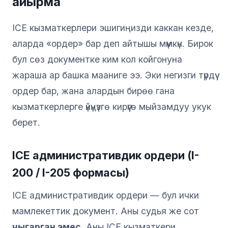
айырма
ICE кызматкерлери эшигиңизди каккан кезде,
аларда «ордер» бар деп айтышы мүмкүн. Бирок
бул сөз документке ким кол койгонуна
жараша ар башка мааниге ээ. Эки негизги түрдүү
ордер бар, жана алардын бирөө гана
кызматкерлерге үйүңүзгө кирүүгө мыйзамдуу укук
берет.
ICE административдик ордери (I-
200 / I-205 формасы)
ICE административдик ордери — бул ички
мамлекеттик документ. Аны судья же сот
чыгарган эмес
. Аны ICE кызматкери,