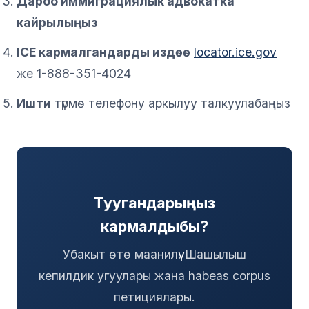
Дароо иммиграциялык адвокатка
кайрылыңыз
ICE кармалгандарды издөө
locator.ice.gov
же 1-888-351-4024
Ишти
түрмө телефону аркылуу талкуулабаңыз
Туугандарыңыз
кармалдыбы?
Убакыт өтө маанилүү. Шашылыш
кепилдик угуулары жана habeas corpus
петициялары.