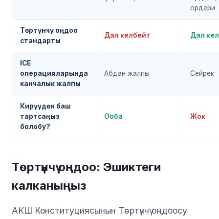
ордери
Төртүнчү оңдоо
Дал келбейт
Дал ке
стандарты
ICE
операцияларында
Абдан жалпы
Сейрек
канчалык жалпы
Кирүүдөн баш
тартсаңыз
Ооба
Жок
болобу?
Төртүнчү оңдоо: Эшиктеги
калканыңыз
АКШ Конституциясынын Төртүнчү оңдоосу