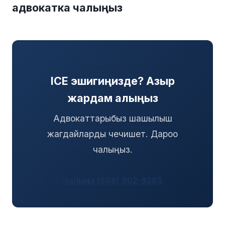
адвокатка чалыңыз
ICE эшигиңизде? Азыр
жардам алыңыз
Адвокаттарыбыз шашылыш
жагдайларды чечишет. Дароо
чалыңыз.
Чалыңыз (888) 902-9285