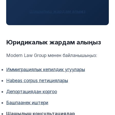
Шашылыш жардам алыңыз
Юридикалык жардам алыңыз
Modern Law Group менен байланышыңыз:
Иммиграциялык кепилдик угуулары
Habeas corpus петициялары
Депортациядан коргоо
Башпаанек иштери
Шашылыш консультациялар