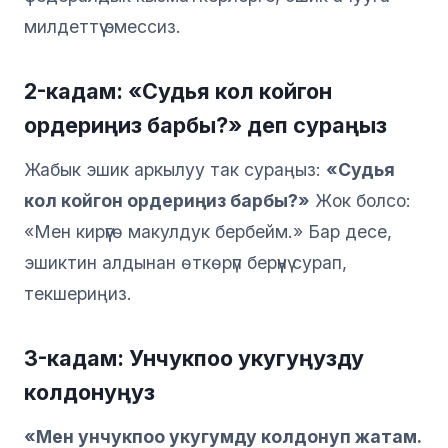
милдеттүү эмессиз.
2-кадам: «Судья кол койгон
ордериңиз барбы?» деп сураңыз
Жабык эшик аркылуу так сураңыз:
«Судья
кол койгон ордериңиз барбы?»
Жок болсо:
«Мен кирүүгө макулдук бербейм.» Бар десе,
эшиктин алдынан өткөрүп берүүнү сурап,
текшериңиз.
3-кадам: Унчукпоо укугуңузду
колдонуңуз
«Мен унчукпоо укугумду колдонуп жатам.