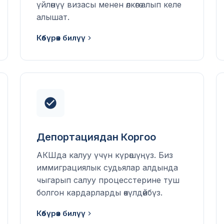
үйлөнүү визасы менен өлкөгө алып келе
алышат.
Көбүрөөк билүү
Депортациядан Коргоо
АКШда калуу үчүн күрөшүңүз. Биз
иммиграциялык судьялар алдында
чыгарып салуу процесстерине туш
болгон кардарларды өкүлдөйбүз.
Көбүрөөк билүү