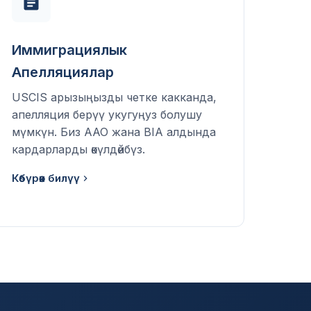
Иммиграциялык
Апелляциялар
USCIS арызыңызды четке какканда,
апелляция берүү укугуңуз болушу
мүмкүн. Биз AAO жана BIA алдында
кардарларды өкүлдөйбүз.
Көбүрөөк билүү