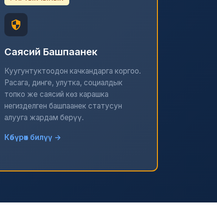
Саясий Башпаанек
Куугунтуктоодон качкандарга коргоо.
Расага, динге, улутка, социалдык
топко же саясий көз карашка
негизделген башпаанек статусун
алууга жардам берүү.
Көбүрөөк билүү →