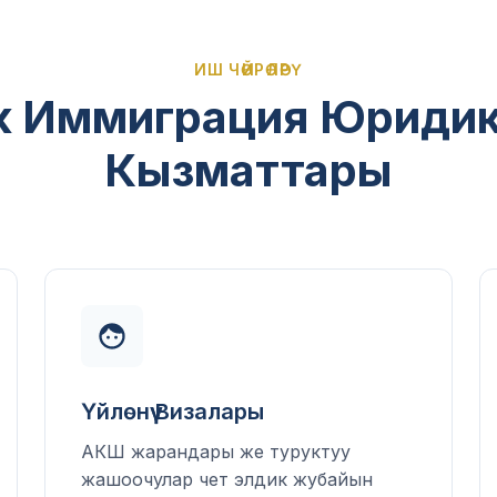
ИШ ЧӨЙРӨЛӨРҮ
к Иммиграция Юриди
Кызматтары
Үйлөнүү Визалары
АКШ жарандары же туруктуу
жашоочулар чет элдик жубайын