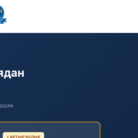
ядан
ардам.
⚡ АРТЫКЧЫЛЫК