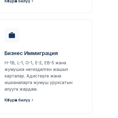
Көбүрөөк билүү
Бизнес Иммиграция
H-1B, L-1, O-1, E-2, EB-5 жана
жумушка негизделген жашыл
карталар. Адистерге жана
ишканаларга жумуш уруксатын
алууга жардам.
Көбүрөөк билүү