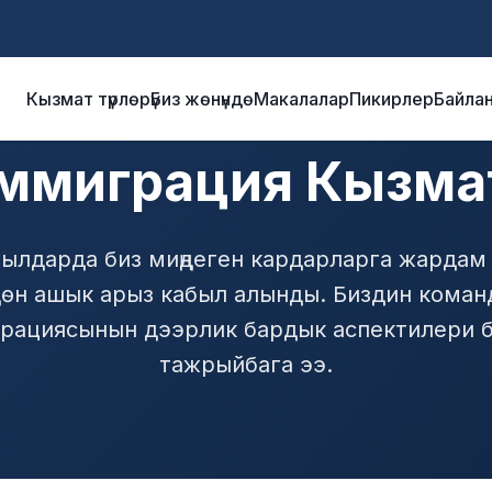
Кызмат түрлөрү
Биз жөнүндө
Макалалар
Пикирлер
Байла
Иммиграция Кызма
ылдарда биз миңдеген кардарларга жардам
дөн ашык арыз кабыл алынды. Биздин кома
рациясынын дээрлик бардык аспектилери 
тажрыйбага ээ.