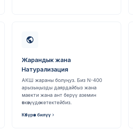
Жарандык жана
Натурализация
АКШ жараны болуңуз. Биз N-400
арызыңызды даярдайбыз жана
маекти жана ант берүү аземин
өткөзүүдө жетектейбиз.
Көбүрөөк билүү