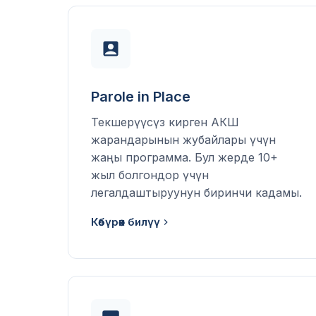
Parole in Place
Текшерүүсүз кирген АКШ
жарандарынын жубайлары үчүн
жаңы программа. Бул жерде 10+
жыл болгондор үчүн
легалдаштыруунун биринчи кадамы.
Көбүрөөк билүү