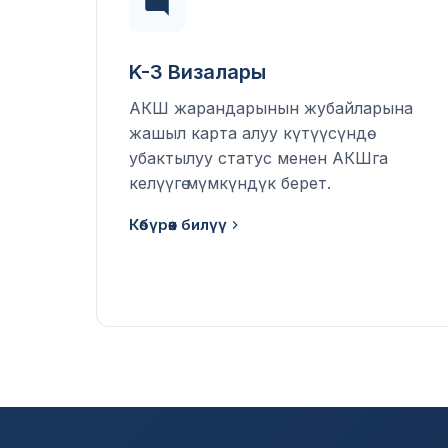
K-3 Визалары
АКШ жарандарынын жубайларына
жашыл карта алуу күтүүсүндө
убактылуу статус менен АКШга
келүүгө мүмкүндүк берет.
Көбүрөөк билүү