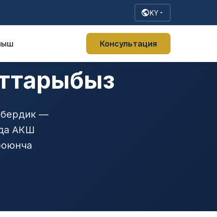
KY
ныш
Консультация
ттарыбыз
 бердик —
нда АКШ
боюнча