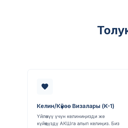
Толу
Келин/Күйөө Визалары (K-1)
Үйлөнүү үчүн келиниңизди же
күйөөңүздү АКШга алып келиңиз. Биз