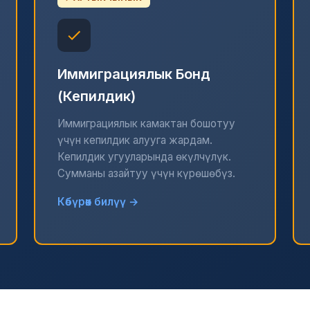
Иммиграциялык Бонд
(Кепилдик)
Иммиграциялык камактан бошотуу
үчүн кепилдик алууга жардам.
Кепилдик угууларында өкүлчүлүк.
Сумманы азайтуу үчүн күрөшөбүз.
Көбүрөөк билүү →