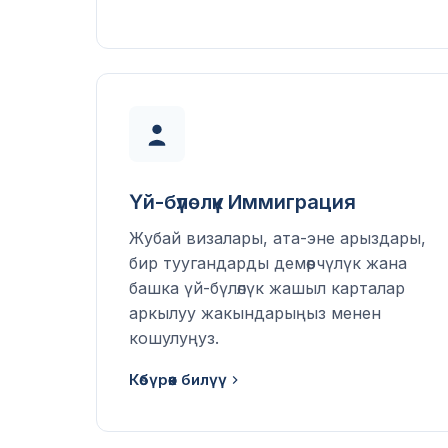
Үй-бүлөлүк Иммиграция
Жубай визалары, ата-эне арыздары,
бир туугандарды демөөрчүлүк жана
башка үй-бүлөлүк жашыл карталар
аркылуу жакындарыңыз менен
кошулуңуз.
Көбүрөөк билүү