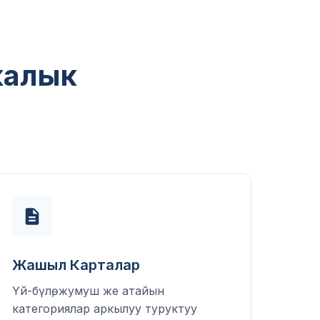
калык
Жашыл Карталар
Үй-бүлө, жумуш же атайын
категориялар аркылуу туруктуу