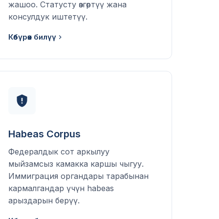
жашоо. Статусту өзгөртүү жана
консулдук иштетүү.
Көбүрөөк билүү
Habeas Corpus
Федералдык сот аркылуу
мыйзамсыз камакка каршы чыгуу.
Иммиграция органдары тарабынан
кармалгандар үчүн habeas
арыздарын берүү.