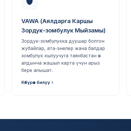
VAWA (Аялдарга Каршы
Зордук-зомбулук Мыйзамы)
Зордук-зомбулукка дуушар болгон
жубайлар, ата-энелер жана балдар
зомбулук кылуучуга таянбастан өз
алдынча жашыл карта үчүн арыз
бере алышат.
Көбүрөөк билүү