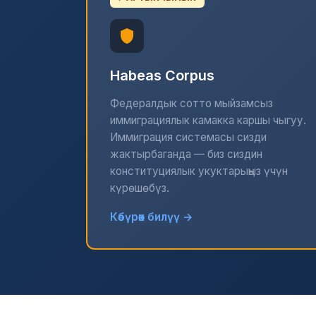
Habeas Corpus
Федералдык сотто мыйзамсыз
иммиграциялык камакка каршы чыгуу.
Иммиграция системасы сизди
жактырбаганда — биз сиздин
конституциялык укуктарыңыз үчүн
күрөшөбүз.
Көбүрөөк билүү →