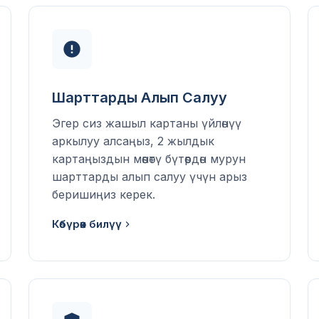
Шарттарды Алып Салуу
Эгер сиз жашыл картаны үйлөнүү
аркылуу алсаңыз, 2 жылдык
картаңыздын мөөнөтү бүтөөрдөн мурун
шарттарды алып салуу үчүн арыз
беришиңиз керек.
Көбүрөөк билүү