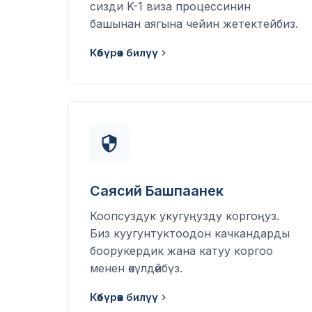
сизди K-1 виза процессинин
башынан аягына чейин жетектейбиз.
Көбүрөөк билүү
Саясий Башпаанек
Коопсуздук укугуңузду коргоңуз.
Биз куугунтуктоодон качкандарды
боорукердик жана катуу коргоо
менен өкүлдөйбүз.
Көбүрөөк билүү