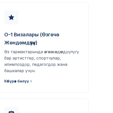
O-1 Визалары (Өзгөчө
Жөндөмдүүлүк)
Өз тармактарында өзгөчө жөндөмдүүлүгү
бар артисттер, спортчулар,
илимпоздор, педагогдор жана
башкалар үчүн.
Көбүрөөк билүү