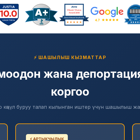
⚡ ШАШЫЛЫШ КЫЗМАТТАР
моодон жана депортаци
коргоо
 көңүл буруу талап кылынган иштер үчүн шашылыш ж
⚡ АРТЫКЧЫЛЫК