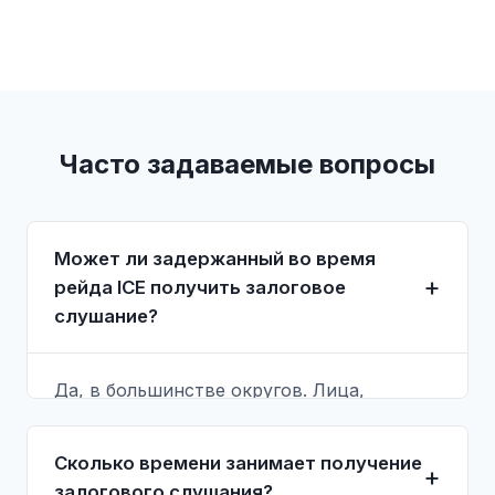
Часто задаваемые вопросы
Может ли задержанный во время
рейда ICE получить залоговое
слушание?
Да, в большинстве округов. Лица,
задержанные в ходе операций ICE внутри
страны, как правило, имеют право на
Сколько времени занимает получение
залоговое слушание по INA §236(a).
залогового слушания?