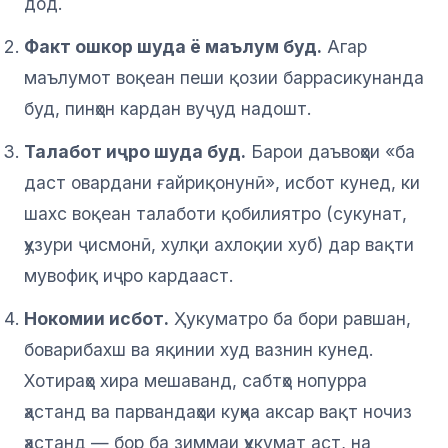
дод.
Факт ошкор шуда ё маълум буд.
Агар
маълумот воқеан пеши қозии баррасикунанда
буд, пинҳон кардан вуҷуд надошт.
Талабот иҷро шуда буд.
Барои даъвоҳои «ба
даст овардани ғайриқонунӣ», исбот кунед, ки
шахс воқеан талаботи қобилиятро (сукунат,
ҳузури ҷисмонӣ, хулқи ахлоқии хуб) дар вақти
мувофиқ иҷро кардааст.
Нокомии исбот.
Ҳукуматро ба бори равшан,
боварибахш ва яқинии худ вазнин кунед.
Хотираҳо хира мешаванд, сабтҳо нопурра
ҳастанд ва парвандаҳои куҳна аксар вақт ночиз
ҳастанд — бор ба зиммаи ҳукумат аст, на