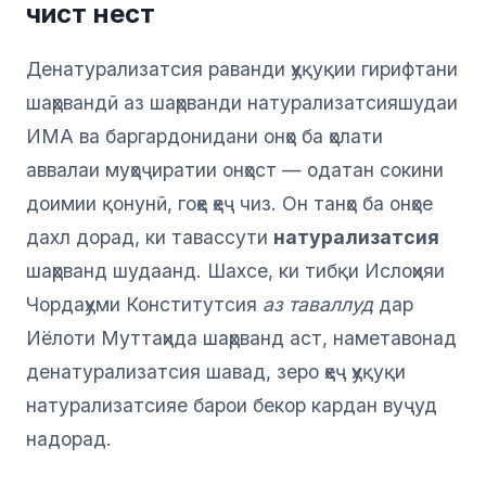
чист нест
Денатурализатсия раванди ҳуқуқии гирифтани
шаҳрвандӣ аз шаҳрванди натурализатсияшудаи
ИМА ва баргардонидани онҳо ба ҳолати
аввалаи муҳоҷиратии онҳост — одатан сокини
доимии қонунӣ, гоҳе ҳеҷ чиз. Он танҳо ба онҳое
дахл дорад, ки тавассути
натурализатсия
шаҳрванд шудаанд. Шахсе, ки тибқи Ислоҳияи
Чордаҳуми Конститутсия
аз таваллуд
дар
Иёлоти Муттаҳида шаҳрванд аст, наметавонад
денатурализатсия шавад, зеро ҳеҷ ҳуқуқи
натурализатсияе барои бекор кардан вуҷуд
надорад.