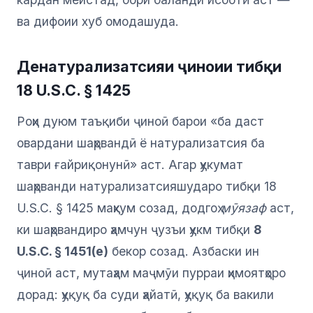
ва дифоии хуб омодашуда.
Денатурализатсияи ҷиноии тибқи
18 U.S.C. § 1425
Роҳи дуюм таъқиби ҷиноӣ барои «ба даст
овардани шаҳрвандӣ ё натурализатсия ба
таври ғайриқонунӣ» аст. Агар ҳукумат
шаҳрванди натурализатсияшударо тибқи 18
U.S.C. § 1425 маҳкум созад, додгоҳ
мӯязаф
аст,
ки шаҳрвандиро ҳамчун ҷузъи ҳукм тибқи
8
U.S.C. § 1451(e)
бекор созад. Азбаски ин
ҷиноӣ аст, мутаҳам маҷмӯи пурраи ҳимоятҳоро
дорад: ҳуқуқ ба суди ҳайатӣ, ҳуқуқ ба вакили