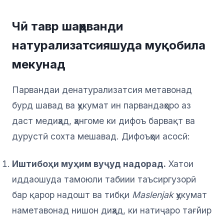
Чӣ тавр шаҳрванди
натурализатсияшуда муқобила
мекунад
Парвандаи денатурализатсия метавонад
бурд шавад ва ҳукумат ин парвандаҳоро аз
даст медиҳад, ҳангоме ки дифоъ барвақт ва
дурустӣ сохта мешавад. Дифоъҳои асосӣ:
Иштибоҳи муҳим вуҷуд надорад.
Хатои
иддаошуда тамоюли табиии таъсиргузорӣ
бар қарор надошт ва тибқи
Maslenjak
ҳукумат
наметавонад нишон диҳад, ки натиҷаро тағйир