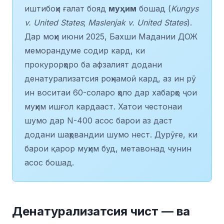
иштибоҳи ғалат бояд
муҳим
бошад (
Kungys
v. United States
;
Maslenjak v. United States
).
Дар моҳи июни 2025, Бахши Мадании ДОЖ
меморандуме содир кард, ки
прокурорҳоро ба афзалият додани
денатурализатсия роҳнамоӣ кард, аз ин рӯ
ин воситаи 60-соларо ҳоло дар хабарҳо ҷои
муҳим ишғол кардааст. Хатои честонаи
шумо дар N-400 асос барои аз даст
додани шаҳрвандии шумо нест. Дурӯғе, ки
барои қарор муҳим буд, метавонад чунин
асос бошад.
Денатурализатсия чист — ва