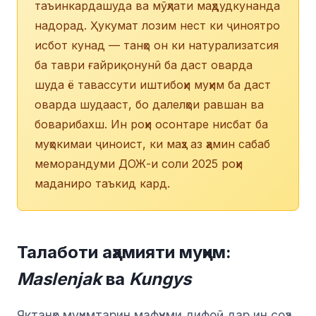
таъинкардашуда ва мӯҳлати маҳдудкунанда
надорад. Ҳукумат лозим нест ки ҷиноятро
исбот кунад — танҳо он ки натурализатсия
ба таври ғайриқонунӣ ба даст оварда
шуда ё тавассути иштибоҳи муҳим ба даст
оварда шудааст, бо далелҳои равшан ва
боварибахш. Ин роҳи осонтаре нисбат ба
муҳокимаи ҷиноист, ки маҳз аз ҳамин сабаб
меморандуми ДОЖ-и соли 2025 роҳи
маданиро таъкид кард.
Талаботи аҳамияти муҳим:
Maslenjak
ва
Kungys
Яктанҳо муҳимтарин мафҳуми дифоӣ дар ин соҳа