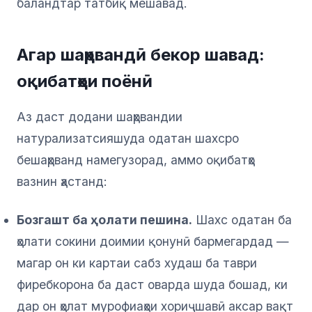
баландтар татбиқ мешавад.
Агар шаҳрвандӣ бекор шавад:
оқибатҳои поёнӣ
Аз даст додани шаҳрвандии
натурализатсияшуда одатан шахсро
бешаҳрванд намегузорад, аммо оқибатҳо
вазнин ҳастанд:
Бозгашт ба ҳолати пешина.
Шахс одатан ба
ҳолати сокини доимии қонунӣ бармегардад —
магар он ки картаи сабз худаш ба таври
фиребкорона ба даст оварда шуда бошад, ки
дар он ҳолат мурофиаҳои хориҷшавӣ аксар вақт