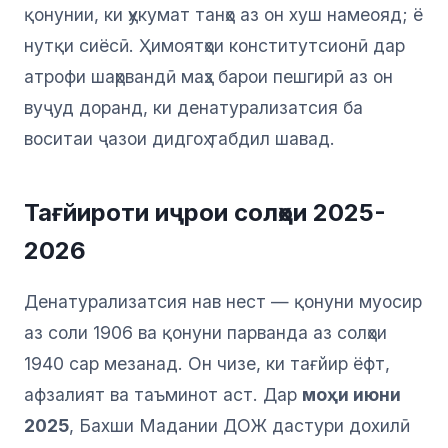
қонунии, ки ҳукумат танҳо аз он хуш намеояд; ё
нутқи сиёсӣ. Ҳимоятҳои конститутсионӣ дар
атрофи шаҳрвандӣ маҳз барои пешгирӣ аз он
вуҷуд доранд, ки денатурализатсия ба
воситаи ҷазои дидгоҳ табдил шавад.
Тағйироти иҷрои солҳои 2025-
2026
Денатурализатсия нав нест — қонуни муосир
аз соли 1906 ва қонуни парванда аз солҳои
1940 сар мезанад. Он чизе, ки тағйир ёфт,
афзалият ва таъминот аст. Дар
моҳи июни
2025
, Бахши Мадании ДОЖ дастури дохилӣ