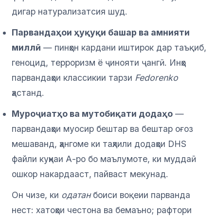
дигар натурализатсия шуд.
Парвандаҳои ҳуқуқи башар ва амнияти
миллӣ
— пинҳон кардани иштирок дар таъқиб,
геноцид, терроризм ё ҷинояти ҷангӣ. Инҳо
парвандаҳои классикии тарзи
Fedorenko
ҳастанд.
Муроҷиатҳо ва мутобиқати додаҳо
—
парвандаҳои муосир бештар ва бештар оғоз
мешаванд, ҳангоме ки таҳлили додаҳои DHS
файли куҳнаи А-ро бо маълумоте, ки муддаӣ
ошкор накардааст, пайваст мекунад.
Он чизе, ки
одатан
боиси воқеии парванда
нест: хатоҳои честона ва бемаъно; рафтори