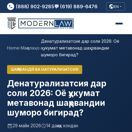
(888) 902-9285
💬 (619) 889-6476
EN
Денатурализатсия дар соли 2026: Оё
Home
›
Мақолаҳо
›
ҳукумат метавонад шаҳрвандии
шуморо бигирад?
ШАҲРВАНДӢ ВА НАТУРАЛИЗАТСИЯ
Денатурализатсия дар
соли 2026: Оё ҳукумат
метавонад шаҳрвандии
шуморо бигирад?
29 майи 2026
14 дақиқа хондан