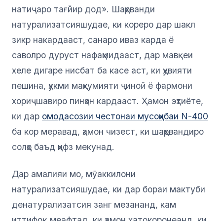
натиҷаро тағйир дод». Шаҳрванди
натурализатсияшудае, ки кореро дар шакл
зикр накардааст, санаро иваз карда ё
саволро дуруст нафаҳмидааст, дар мавқеи
хеле дигаре нисбат ба касе аст, ки ҳувияти
пешина, ҳукми маҳкумияти ҷиноӣ ё фармони
хориҷшавиро пинҳон кардааст. Ҳамон эҳтиёте,
ки дар
омодасозии честонаи мусоҳибаи N-400
ба кор меравад, ҳамон чизест, ки шаҳрвандиро
солҳо баъд ҳифз мекунад.
Дар амалияи мо, мӯаккилони
натурализатсияшудае, ки дар бораи мактуби
денатурализатсия занг мезананд, кам
иттифоқ меафтад, ки ҳамон хатокоронеанд, ки