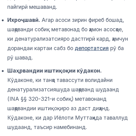
пайгирӣ мешаванд.
Ихроҷшавӣ.
Агар асоси зирин фиреб бошад,
шаҳрванди собиқ метавонад бо ҳамон асосҳое,
ки денатурализатсияро дастгирӣ кард, ҳамчун
дорандаи картаи сабз бо
депортатсия
рӯ ба
рӯ шавад.
Шаҳрвандии иштиқоқии кӯдакон.
Кӯдаконе, ки танҳо тавассути волидайни
денатурализатсияшуда шаҳрванд шудаанд
(INA §§ 320-321-и собиқ) метавонанд
шаҳрвандии иштиқоқиро аз даст диҳанд.
Кӯдаконе, ки дар Иёлоти Муттаҳида таваллуд
шудаанд, таъсир намебинанд.