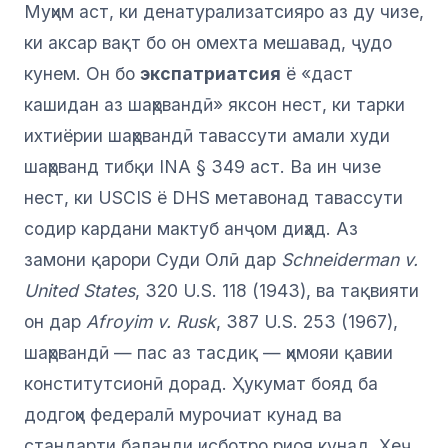
Муҳим аст, ки денатурализатсияро аз ду чизе,
ки аксар вақт бо он омехта мешавад, ҷудо
кунем. Он бо
экспатриатсия
ё «даст
кашидан аз шаҳрвандӣ» яксон нест, ки тарки
ихтиёрии шаҳрвандӣ тавассути амали худи
шаҳрванд тибқи INA § 349 аст. Ва ин чизе
нест, ки USCIS ё DHS метавонад тавассути
содир кардани мактуб анҷом диҳад. Аз
замони қарори Суди Олӣ дар
Schneiderman v.
United States
, 320 U.S. 118 (1943), ва тақвияти
он дар
Afroyim v. Rusk
, 387 U.S. 253 (1967),
шаҳрвандӣ — пас аз тасдиқ — ҳимояи қавии
конститутсионӣ дорад. Ҳукумат бояд ба
додгоҳи федералӣ мурочиат кунад ва
стандарти баланди исботро риоя кунад. Ҳеҷ