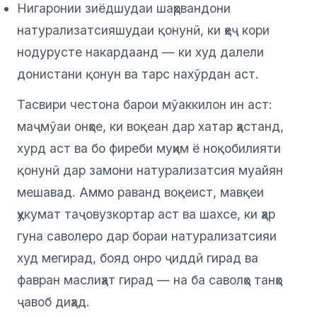
Нигаронии зиёдшудаи шаҳрвандони
натурализатсияшудаи қонунӣ, ки ҳеҷ кори
нодурусте накардаанд — ки худ далели
донистани қонун ва тарс нахӯрдан аст.
Тасвири честона барои мӯаккилон ин аст:
маҷмӯаи онҳое, ки воқеан дар хатар ҳастанд,
хурд аст ва бо фиреби муҳим ё ноқобилияти
қонунӣ дар замони натурализатсия муайян
мешавад. Аммо раванд воқеист, мавқеи
ҳукумат таҷовузкортар аст ва шахсе, ки ҳар
гуна саволеро дар бораи натурализатсияи
худ мегирад, бояд онро ҷиддӣ гирад ва
фавран маслиҳат гирад — на ба саволҳо танҳо
ҷавоб диҳад.