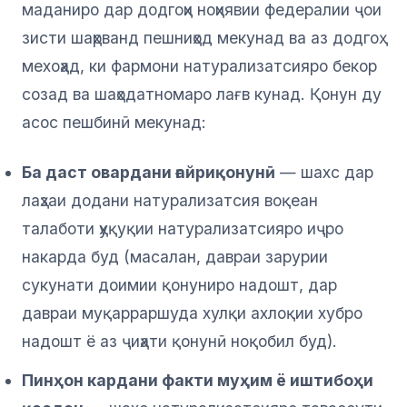
маданиро дар додгоҳи ноҳиявии федералии ҷои
зисти шаҳрванд пешниҳод мекунад ва аз додгоҳ
мехоҳад, ки фармони натурализатсияро бекор
созад ва шаҳодатномаро лағв кунад. Қонун ду
асос пешбинӣ мекунад:
Ба даст овардани ғайриқонунӣ
— шахс дар
лаҳзаи додани натурализатсия воқеан
талаботи ҳуқуқии натурализатсияро иҷро
накарда буд (масалан, давраи зарурии
сукунати доимии қонуниро надошт, дар
давраи муқарраршуда хулқи ахлоқии хубро
надошт ё аз ҷиҳати қонунӣ ноқобил буд).
Пинҳон кардани факти муҳим ё иштибоҳи