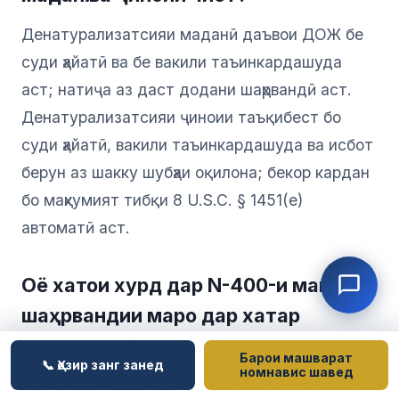
Денатурализатсияи маданӣ даъвои ДОЖ бе
суди ҳайатӣ ва бе вакили таъинкардашуда
аст; натиҷа аз даст додани шаҳрвандӣ аст.
Денатурализатсияи ҷиноии таъқибест бо
суди ҳайатӣ, вакили таъинкардашуда ва исбот
берун аз шакку шубҳаи оқилона; бекор кардан
бо маҳкумият тибқи 8 U.S.C. § 1451(e)
автоматӣ аст.
Оё хатои хурд дар N-400-и ман
шаҳрвандии маро дар хатар
мегузорад?
Барои машварат
📞 Ҳозир занг занед
номнавис шавед
Не. Тибқи
Maslenjak
(2017) ва
Kungys
(1988),