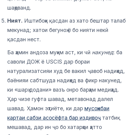
шаҳрванд.
Ният.
Иштибоҳи қасдан аз хато бештар талаб
мекунад; хатои бегуноҳ ё бо нияти некӣ
қасдан нест.
Ба ҳамин андоза муҳим аст, ки чӣ
накунед
: ба
саволи ДОЖ ё USCIS дар бораи
натурализатсияи худ бе вакил ҷавоб надиҳед,
баёнияи сабтшуда надиҳед ва фикр накунед,
ки «шарҳ додани» вазъ онро барҳам медиҳад.
Ҳар чизе гуфта шавад, метавонад далел
шавад. Ҳамон эҳтиёте, ки дар
мусоҳибаи
картаи сабзи асосёфта бар издивоҷ
татбиқ
мешавад, дар ин ҷо бо хатарҳои ҳатто