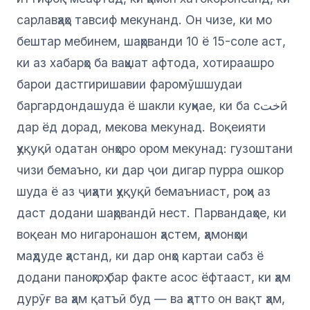
сарлавҳаҳо тавсиф мекунанд. Он чизе, ки мо
бештар мебинем, шаҳрванди 10 ё 15-соле аст,
ки аз хабарҳо ба ваҳшат афтода, хотираашро
барои дастгиришавии фаромӯшшудаи
баргардондашуда ё шакли куҳнае, ки ба сختӣ
дар ёд дорад, мекова мекунад. Воқеияти
ҳуқуқӣ одатан онҳоро ором мекунад: гузоштани
чизи бемаъно, ки дар ҷои дигар пурра ошкор
шуда ё аз ҷиҳати ҳуқуқӣ бемаъниаст, роҳи аз
даст додани шаҳрвандӣ нест. Парвандаҳое, ки
воқеан мо нигаронашон ҳастем, ҳамонҳои
маҳдуде ҳастанд, ки дар онҳо картаи сабз ё
додани паноҳгоҳ бар факте асос ёфтааст, ки ҳам
дурӯғ ва ҳам қатъӣ буд — ва ҳатто он вақт ҳам,