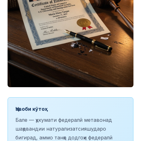
Ҷавоби кӯтоҳ
Бале — ҳукумати федералӣ метавонад
шаҳрвандии натурализатсияшударо
бигирад, аммо танҳо додгоҳи федералӣ