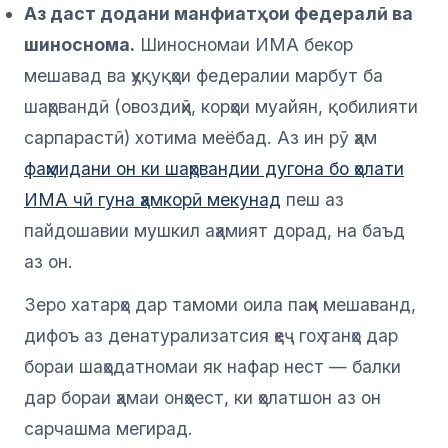
Аз даст додани манфиатҳои федералӣ ва
шиноснома.
Шиносномаи ИМА бекор
мешавад ва ҳуқуқҳои федералии марбут ба
шаҳрвандӣ (овоздиҳӣ, корҳои муайян, қобилияти
сарпарастӣ) хотима меёбад. Аз ин рӯ ҳам
фаҳмидани он ки шаҳрвандии дугона бо ҳолати
ИМА чӣ гуна ҳамкорӣ мекунад
пеш аз
пайдошавии мушкил аҳамият дорад, на баъд
аз он.
Зеро хатарҳо дар тамоми оила паҳн мешаванд,
дифоъ аз денатурализатсия ҳеҷ гоҳ танҳо дар
бораи шаҳодатномаи як нафар нест — балки
дар бораи ҳамаи онҳоест, ки ҳолатшон аз он
сарчашма мегирад.