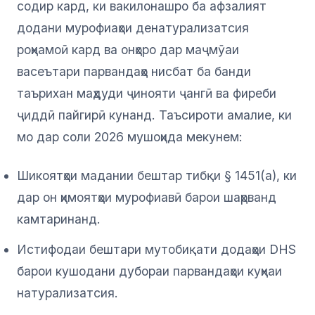
содир кард, ки вакилонашро ба афзалият
додани мурофиаҳои денатурализатсия
роҳнамоӣ кард ва онҳоро дар маҷмӯаи
васеътари парвандаҳо нисбат ба банди
таърихан маҳдуди ҷинояти ҷангӣ ва фиреби
ҷиддӣ пайгирӣ кунанд. Таъсироти амалие, ки
мо дар соли 2026 мушоҳида мекунем:
Шикоятҳои мадании бештар тибқи § 1451(a), ки
дар он ҳимоятҳои мурофиавӣ барои шаҳрванд
камтаринанд.
Истифодаи бештари мутобиқати додаҳои DHS
барои кушодани дубораи парвандаҳои куҳнаи
натурализатсия.