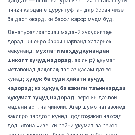
қасдан
— шахс натурализатсияро тавассути
пинҳон кардан ё дурӯғ гуфтан дар бораи чизе
ба даст овард, ки барои қарор муҳим буд.
Денатурализатсияи маданӣ хусусиятҳое
дорад, ки онро барои шаҳрванд хатарнок
мекунанд:
мӯҳлати маҳдудкунандаи
шикоят вуҷуд надорад
, аз ин рӯ ҳукумат
метавонад даҳсолаҳо пас аз қасам даъво
кунад;
ҳуқуқ ба суди ҳайатӣ вуҷуд
надорад
; ва
ҳуқуқ ба вакили таъинкардаи
ҳукумат вуҷуд надорад
, зеро ин даъвои
маданӣ аст, на ҷиноии. Агар шумо натавонед
вакилро пардохт кунед, додгоҳ вакил нахоҳад
дод. Ягона чизе, ки байни ҳукумат ва бекор
кардан меистад, бори баланди исботӣ аст —