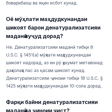
боварибахш ва яқин исбот кунад.
Оё мӯҳлати маҳдудкунандаи
шикоят барои денатурализатсияи
маданӣ вуҷуд дорад?
Не. Денатурализатсияи маданӣ тибқи 8
U.S.C. § 1451(a) мӯҳлати маҳдудкунандаи
шикоят надорад, аз ин рӯ ҳукумат метавонад
даҳсолаҳо пас аз қасам шикоят кунад.
Денатурализатсияи ҷиноии тибқи 18 U.S.C. §
1425 мӯҳлати маҳдудкунандаи 10-сола дорад.
Фарқи байни денатурализатсияи
маданӣ ва ҷиноии чист?