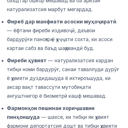
баъдтар ошкор мешавад ва ба аризаи
натурализатсия марбут мегардад.
Фиреб дар манфиати асосии муҳоҷиратӣ
— ёфтани фиреби издивоҷӣ, даъвои
бардурӯғи паноҳгоҳ ё ҳуҷҷати сохта, ки асоси
картаи сабз ва баъд шаҳрвандӣ буд.
Фиреби ҳувият
— натурализатсия кардан
тибқи номи бардурӯғ, санаи таваллуди дурӯғ
ё ҳувияти дуздидашуда ё ихтироъшуда, ки
аксар вақт тавассути мутобиқати
ангуштнигор ё биометрӣ кашф мешавад.
Фармонҳои пешинаи хориҷшавии
пинҳоншуда
— шахсе, ки тибқи як ҳувият
фармони депортатсия дошт ва тибқи ҳувияти