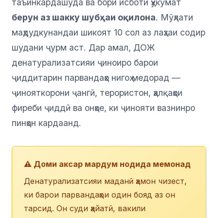
таъинкардашуда ва бори исботи ҳукумат
берун аз шакку шубҳаи оқилона
. Мӯҳлати
маҳдудкунандаи шикоят 10 сол аз лаҳзаи содир
шудани ҷурм аст. Дар амал, ДОЖ
денатурализатсияи ҷиноиро барои
ҷиддитарин парвандаҳо нигоҳ медорад —
ҷинояткорони ҷангӣ, терористон, ҳалқаҳои
фиреби ҷиддӣ ва онҳое, ки ҷинояти вазнинро
пинҳон кардаанд.
⚠️ Доми аксар мардум нодида мемонад
Денатурализатсияи маданӣ ҳамон чизест,
ки барои парвандаҳои один бояд аз он
тарсид. Он суди ҳайатӣ, вакили