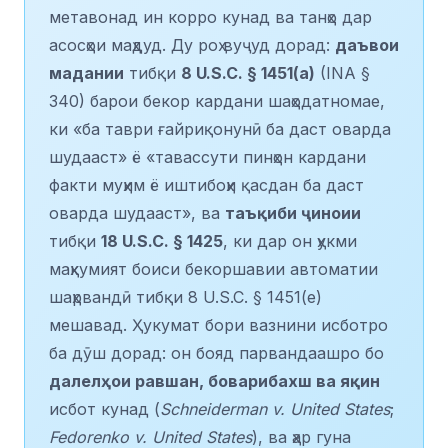
метавонад ин корро кунад ва танҳо дар
асосҳои маҳдуд. Ду роҳ вуҷуд дорад:
даъвои
мадании
тибқи
8 U.S.C. § 1451(a)
(INA §
340) барои бекор кардани шаҳодатномае,
ки «ба таври ғайриқонунӣ ба даст оварда
шудааст» ё «тавассути пинҳон кардани
факти муҳим ё иштибоҳи қасдан ба даст
оварда шудааст», ва
таъқиби ҷиноии
тибқи
18 U.S.C. § 1425
, ки дар он ҳукми
маҳкумият боиси бекоршавии автоматии
шаҳрвандӣ тибқи 8 U.S.C. § 1451(e)
мешавад. Ҳукумат бори вазнини исботро
ба дӯш дорад: он бояд парвандаашро бо
далелҳои равшан, боварибахш ва яқин
исбот кунад (
Schneiderman v. United States
;
Fedorenko v. United States
), ва ҳар гуна