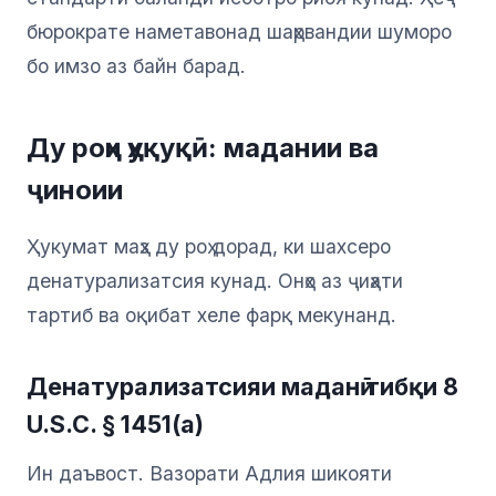
бюрократе наметавонад шаҳрвандии шуморо
бо имзо аз байн барад.
Ду роҳи ҳуқуқӣ: мадании ва
ҷиноии
Ҳукумат маҳз ду роҳ дорад, ки шахсеро
денатурализатсия кунад. Онҳо аз ҷиҳати
тартиб ва оқибат хеле фарқ мекунанд.
Денатурализатсияи маданӣ тибқи 8
U.S.C. § 1451(a)
Ин даъвост. Вазорати Адлия шикояти