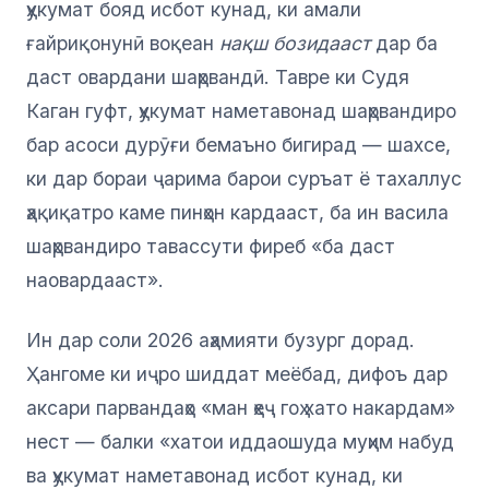
ҳукумат бояд исбот кунад, ки амали
ғайриқонунӣ воқеан
нақш бозидааст
дар ба
даст овардани шаҳрвандӣ. Тавре ки Судя
Каган гуфт, ҳукумат наметавонад шаҳрвандиро
бар асоси дурӯғи бемаъно бигирад — шахсе,
ки дар бораи ҷарима барои суръат ё тахаллус
ҳақиқатро каме пинҳон кардааст, ба ин васила
шаҳрвандиро тавассути фиреб «ба даст
наовардааст».
Ин дар соли 2026 аҳамияти бузург дорад.
Ҳангоме ки иҷро шиддат меёбад, дифоъ дар
аксари парвандаҳо «ман ҳеҷ гоҳ хато накардам»
нест — балки «хатои иддаошуда муҳим набуд
ва ҳукумат наметавонад исбот кунад, ки