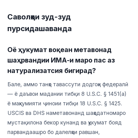
Саволҳои зуд-зуд
пурсидашаванда
Оё ҳукумат воқеан метавонад
шаҳрвандии ИМА-и маро пас аз
натурализатсия бигирад?
Бале, аммо танҳо тавассути додгоҳи федералӣ
— ё даъвои мадании тибқи 8 U.S.C. § 1451(a)
ё маҳкумияти ҷиноии тибқи 18 U.S.C. § 1425.
USCIS ва DHS наметавонанд шаҳодатномаро
мустақилона бекор кунанд ва ҳукумат бояд
парвандаашро бо далелҳои равшан,