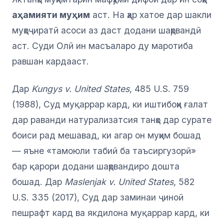
аҳамияти муҳим
аст. На ҳар хатое дар шакли
муҳоҷиратӣ асоси аз даст додани шаҳрвандӣ
аст. Суди Олӣ ин масъаларо ду маротиба
равшан кардааст.
Дар
Kungys v. United States
, 485 U.S. 759
(1988), Суд муқаррар кард, ки иштибоҳи ғалат
дар раванди натурализатсия танҳо дар сурате
боиси рад мешавад, ки агар он муҳим бошад
— яъне «тамоюли табиӣ ба таъсиргузорӣ»
бар қарори додани шаҳрвандиро дошта
бошад. Дар
Maslenjak v. United States
, 582
U.S. 335 (2017), Суд дар заминаи ҷиноӣ
пешрафт кард ва якдилона муқаррар кард, ки