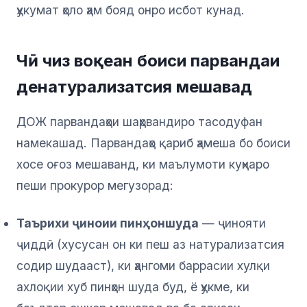
ҳукумат ҳоло ҳам бояд онро исбот кунад.
Чӣ чиз воқеан боиси парвандаи
денатурализатсия мешавад
ДОЖ парвандаҳои шаҳрвандиро тасодуфан
намекашад. Парвандаҳо қариб ҳамеша бо боиси
хосе оғоз мешаванд, ки маълумоти куҳнаро
пеши прокурор мегузорад:
Таърихи ҷиноии пинҳоншуда
— ҷинояти
ҷиддӣ (хусусан он ки пеш аз натурализатсия
содир шудааст), ки ҳангоми баррасии хулқи
ахлоқии хуб пинҳон шуда буд, ё ҳукме, ки