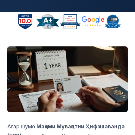
Агар шумо
Мақоми Муваққатии Ҳифзшаванда