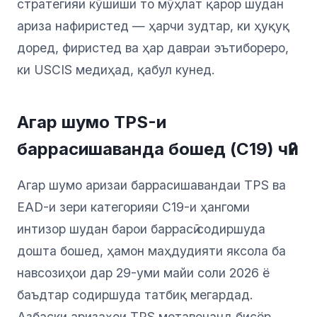
стратегияи кӯшиши то мӯҳлат қарор шудан
ариза нафиристед — ҳарчи зудтар, ки ҳуқуқ
доред, фиристед ва ҳар давраи эътибореро,
ки USCIS медиҳад, қабул кунед.
Агар шумо TPS-и
баррасишаванда бошед (C19) чӣ?
Агар шумо аризаи баррасишавандаи TPS ва
EAD-и зери категорияи C19-и ҳангоми
интизор шудан барои баррасӣ содиршуда
дошта бошед, ҳамон маҳдудияти яксола ба
навсозиҳои дар 29-уми майи соли 2026 ё
баъдтар содиршуда татбиқ мегардад.
Азбаски аризаҳои TPS метавонанд бисёр