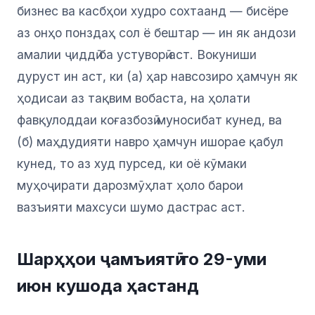
бизнес ва касбҳои худро сохтаанд — бисёре
аз онҳо понздаҳ сол ё бештар — ин як андози
амалии ҷиддӣ ба устуворӣ аст. Вокуниши
дуруст ин аст, ки (а) ҳар навсозиро ҳамчун як
ҳодисаи аз тақвим вобаста, на ҳолати
фавқулоддаи коғазбозӣ муносибат кунед, ва
(б) маҳдудияти навро ҳамчун ишорае қабул
кунед, то аз худ пурсед, ки оё кӯмаки
муҳоҷирати дарозмӯҳлат ҳоло барои
вазъияти махсуси шумо дастрас аст.
Шарҳҳои ҷамъиятӣ то 29-уми
июн кушода ҳастанд