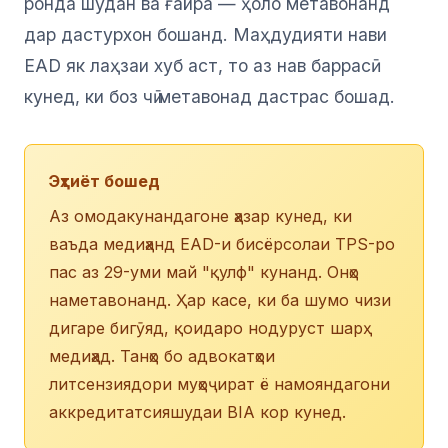
ронда шудан ва ғайра — ҳоло метавонанд
дар дастурхон бошанд. Маҳдудияти нави
EAD як лаҳзаи хуб аст, то аз нав баррасӣ
кунед, ки боз чӣ метавонад дастрас бошад.
Эҳтиёт бошед
Аз омодакунандагоне ҳазар кунед, ки
ваъда медиҳанд EAD-и бисёрсолаи TPS-ро
пас аз 29-уми май "қулф" кунанд. Онҳо
наметавонанд. Ҳар касе, ки ба шумо чизи
дигаре бигӯяд, қоидаро нодуруст шарҳ
медиҳад. Танҳо бо адвокатҳои
литсензиядори муҳоҷират ё намояндагони
аккредитатсияшудаи BIA кор кунед.