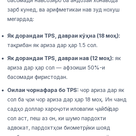
басомади навсозиро ба андозаи хонавода
зарб кунед, ва арифметикаи нав зуд нохуш
мегардад:
Як дорандаи TPS, давраи кӯҳна (18 моҳ):
тақрибан як ариза дар ҳар 1.5 сол.
Як дорандаи TPS, давраи нав (12 моҳ):
як
ариза дар ҳар сол — афзоиши 50%-и
басомади фиристодан.
Оилаи чорнафара бо TPS:
чор ариза дар як
сол ба ҷои чор ариза дар ҳар 18 моҳ. Ин чанд
садҳо доллар хароҷоти иловагии ҷайбӣ дар
сол аст, пеш аз он, ки шумо пардохти
адвокат, пардохтҳои биометрӣ, ки шояд