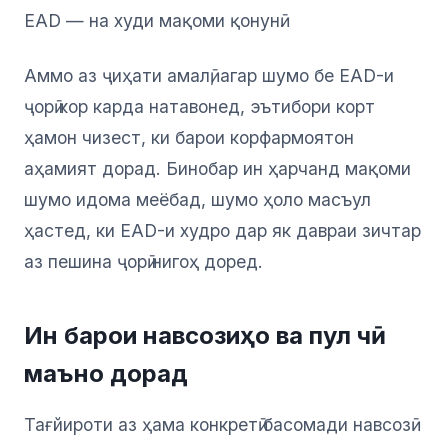
EAD — на худи мақоми қонунӣ.
Аммо аз ҷиҳати амалӣ, агар шумо бе EAD-и
ҷорӣ кор карда натавонед, эътибори корт
ҳамон чизест, ки барои корфармоятон
аҳамият дорад. Бинобар ин ҳарчанд мақоми
шумо идома меёбад, шумо ҳоло масъул
ҳастед, ки EAD-и худро дар як давраи зичтар
аз пешина ҷорӣ нигоҳ доред.
Ин барои навсозиҳо ва пул чӣ
маъно дорад
Тағйироти аз ҳама конкретӣ басомади навсозӣ