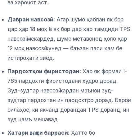
ва хароҷот аст.
Давраи навсозӣ:
Агар шумо қаблан як бор
дар ҳар 18 моҳ ё як бор дар ҳар тамдиди TPS
навсозӣ мекардед, шумо метавонед ҳоло ҳар
12 моҳ навсозӣ кунед — баъзан паси ҳам бе
истироҳати зиёд.
Пардохтҳои фиристодан:
Ҳар як формаи I-
765 пардохти фиристодани худро дорад.
Зуд-зудтар навсозӣ кардан маънои зуд-
зудтар пардохтан ин пардохтро дорад. Барои
оилаҳое, ки якчанд дорандаи TPS доранд, ин
зуд ҷамъ мешавад.
Хатари вақти баррасӣ:
Ҳатто бо