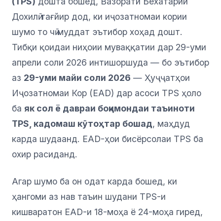
(TPS)
дошта бошед, Вазорати Бехатарии
Дохилӣ тағйир дод, ки иҷозатномаи кории
шумо то чӣ муддат эътибор хоҳад дошт.
Тибқи қоидаи ниҳоии муваққатии дар 29-уми
апрели соли 2026 интишоршуда — бо эътибор
аз
29-уми майи соли 2026
— Ҳуҷҷатҳои
Иҷозатномаи Кор (EAD) дар асоси TPS ҳоло
ба
як сол ё давраи боқимондаи таъиноти
TPS, кадомаш кӯтоҳтар бошад
, маҳдуд
карда шудаанд. EAD-ҳои бисёрсолаи TPS ба
охир расиданд.
Агар шумо ба он одат карда бошед, ки
ҳангоми аз нав таъин шудани TPS-и
кишваратон EAD-и 18-моҳа ё 24-моҳа гиред,