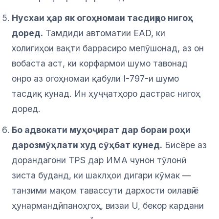
Нусхаи ҳар як огоҳномаи тасдиқро нигоҳ
доред.
Тамдиди автоматии EAD, ки
холигиҳои вақти баррасиро мепӯшонад, аз он
вобаста аст, ки корфармои шумо тавонад
онро аз огоҳномаи қабули I-797-и шумо
тасдиқ кунад. Ин ҳуҷҷатҳоро дастрас нигоҳ
доред.
Бо адвокати муҳоҷират дар бораи роҳи
дарозмӯҳлати худ сӯҳбат кунед.
Бисёре аз
дорандагони TPS дар ИМА чунон тӯлонӣ
зиста буданд, ки шаклҳои дигари кӯмак —
танзими мақом тавассути дархости оилавӣ ё
ҳунармандӣ, паноҳгоҳ, визаи U, бекор кардани