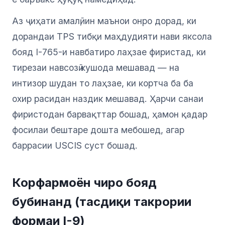
Аз ҷиҳати амалӣ, ин маънои онро дорад, ки
дорандаи TPS тибқи маҳдудияти нави яксола
бояд I-765-и навбатиро лаҳзае фиристад, ки
тирезаи навсозӣ кушода мешавад — на
интизор шудан то лаҳзае, ки кортча ба ба
охир расидан наздик мешавад. Ҳарчи санаи
фиристодан барвақттар бошад, ҳамон қадар
фосилаи бештаре дошта мебошед, агар
баррасии USCIS суст бошад.
Корфармоён чиро бояд
бубинанд (тасдиқи такрории
формаи I-9)