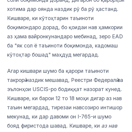
хотима дар оянда наздик рӯ ба рӯ ҳастанд.
Кишваре, ки кӯтоҳтарин таъиноти
боқимондаро дорад, бо қоидаи нав ҳамкории
аз ҳама вайронкунандаро мебинад, зеро EAD
ба "як сол ё таъиноти боқимонда, кадомаш
кӯтоҳтар бошад" маҳдуд мегардад.
Агар кишвари шумо ба қарори таъиноти
такрорӣ наздик мешавад, Реестри Федералӣ ва
эълонҳои USCIS-ро бодиққат назорат кунед.
Кишваре, ки барои 12 то 18 моҳи дигар аз нав
таъин мегардад, тирезаи навсозиро интишор
мекунад, ки дар давоми он I-765-и шумо
бояд фиристода шавад. Кишваре, ки
аз нав