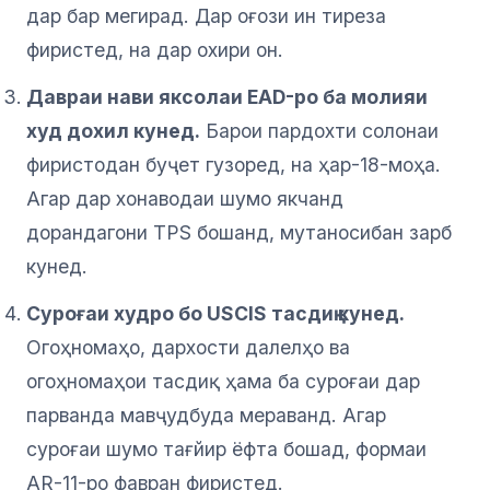
дар бар мегирад. Дар оғози ин тиреза
фиристед, на дар охири он.
Давраи нави яксолаи EAD-ро ба молияи
худ дохил кунед.
Барои пардохти солонаи
фиристодан буҷет гузоред, на ҳар-18-моҳа.
Агар дар хонаводаи шумо якчанд
дорандагони TPS бошанд, мутаносибан зарб
кунед.
Суроғаи худро бо USCIS тасдиқ кунед.
Огоҳномаҳо, дархости далелҳо ва
огоҳномаҳои тасдиқ ҳама ба суроғаи дар
парванда мавҷудбуда мераванд. Агар
суроғаи шумо тағйир ёфта бошад, формаи
AR-11-ро фавран фиристед.