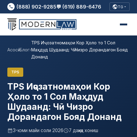
(888) 902-9285
💬 (619) 889-6476
TG
TPS Иҷозатномаҳои Кор Ҳоло то 1 Сол
Асосӣ
›
Блог
›
Маҳдуд Шудаанд: Чӣ Чизро Дорандагон Бояд
Донанд
TPS
TPS Иҷозатномаҳои Кор
Ҳоло то 1 Сол Маҳдуд
Шудаанд: Чӣ Чизро
Дорандагон Бояд Донанд
3-юми майи соли 2026
7 дақиқа хониш