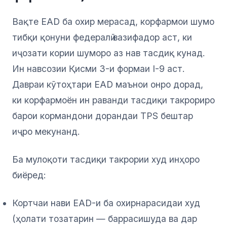
Вақте EAD ба охир мерасад, корфармои шумо
тибқи қонуни федералӣ вазифадор аст, ки
иҷозати кории шуморо аз нав тасдиқ кунад.
Ин навсозии Қисми 3-и формаи I-9 аст.
Давраи кӯтоҳтари EAD маънои онро дорад,
ки корфармоён ин раванди тасдиқи такрориро
барои кормандони дорандаи TPS бештар
иҷро мекунанд.
Ба мулоқоти тасдиқи такрории худ инҳоро
биёред:
Кортчаи нави EAD-и ба охирнарасидаи худ
(ҳолати тозатарин — баррасишуда ва дар