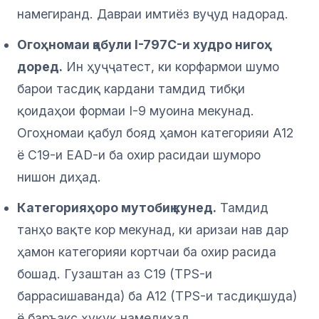
намегиранд. Давраи имтиёз вуҷуд надорад.
Огоҳномаи қабули I-797C-и худро нигоҳ
доред.
Ин ҳуҷҷатест, ки корфармои шумо
барои тасдиқ кардани тамдид тибқи
қоидаҳои формаи I-9 муоина мекунад.
Огоҳномаи қабул бояд ҳамон категорияи A12
ё C19-и EAD-и ба охир расидаи шуморо
нишон диҳад.
Категорияҳоро мутобиқ кунед.
Тамдид
танҳо вақте кор мекунад, ки аризаи нав дар
ҳамон категорияи кортчаи ба охир расида
бошад. Гузаштан аз C19 (TPS-и
баррасишаванда) ба A12 (TPS-и тасдиқшуда)
ё баръакс ҳуқуқ намедиҳад.