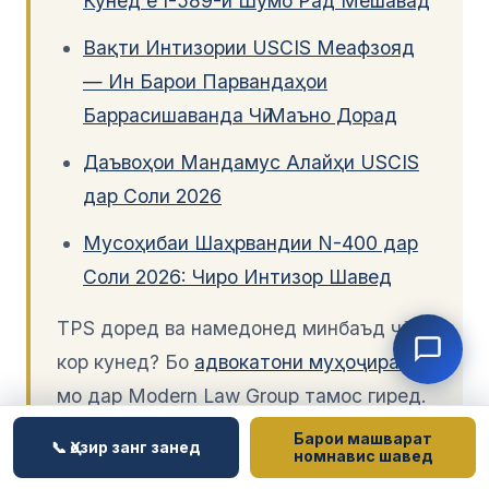
Кунед ё I-589-и Шумо Рад Мешавад
Вақти Интизории USCIS Меафзояд
— Ин Барои Парвандаҳои
Баррасишаванда Чӣ Маъно Дорад
Даъвоҳои Мандамус Алайҳи USCIS
дар Соли 2026
Мусоҳибаи Шаҳрвандии N-400 дар
Соли 2026: Чиро Интизор Шавед
TPS доред ва намедонед минбаъд чӣ
кор кунед? Бо
адвокатони муҳоҷирати
мо дар Modern Law Group тамос гиред.
Барои машварат
📞 Ҳозир занг занед
номнавис шавед