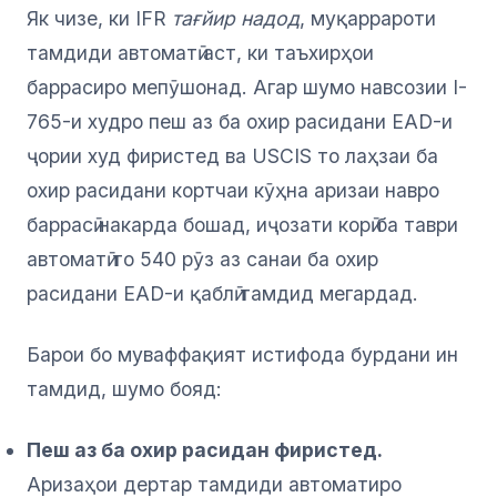
Як чизе, ки IFR
тағйир надод
, муқаррароти
тамдиди автоматӣ аст, ки таъхирҳои
баррасиро мепӯшонад. Агар шумо навсозии I-
765-и худро пеш аз ба охир расидани EAD-и
ҷории худ фиристед ва USCIS то лаҳзаи ба
охир расидани кортчаи кӯҳна аризаи навро
баррасӣ накарда бошад, иҷозати корӣ ба таври
автоматӣ то 540 рӯз аз санаи ба охир
расидани EAD-и қаблӣ тамдид мегардад.
Барои бо муваффақият истифода бурдани ин
тамдид, шумо бояд:
Пеш аз ба охир расидан фиристед.
Аризаҳои дертар тамдиди автоматиро