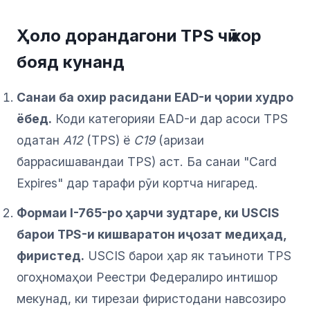
Ҳоло дорандагони TPS чӣ кор
бояд кунанд
Санаи ба охир расидани EAD-и ҷории худро
ёбед.
Коди категорияи EAD-и дар асоси TPS
одатан
A12
(TPS) ё
C19
(аризаи
баррасишавандаи TPS) аст. Ба санаи "Card
Expires" дар тарафи рӯи кортча нигаред.
Формаи I-765-ро ҳарчи зудтаре, ки USCIS
барои TPS-и кишваратон иҷозат медиҳад,
фиристед.
USCIS барои ҳар як таъиноти TPS
огоҳномаҳои Реестри Федералиро интишор
мекунад, ки тирезаи фиристодани навсозиро