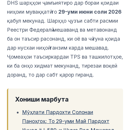
DHS шарҳҳои ҷамъиятиро дар бораи қоидаи
ниҳоии муваққатӣ то
29-уми июни соли 2026
қабул мекунад. Шарҳҳо ҷузъи сабти расмии
Реестри Федералӣ мешаванд ва метавонанд
ба он таъсир расонанд, ки оё ва чӣ гуна қоида
дар нусхаи ниҳоӣ танзим карда мешавад.
Ҷомеаҳои таъсиркардаи TPS ва ташкилотҳое,
ки ба онҳо хидмат мекунанд, тирезаи воқеӣ
доранд, то дар сабт қарор гиранд.
Хониши марбута
Мӯҳлати Пардохти Солонаи
Паноҳгоҳ: То 29-уми Май Пардохт