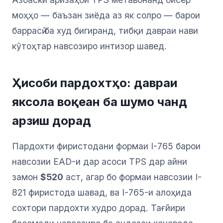
моҳҳо — баъзан зиёда аз як солро — барои
баррасӣ ба худ бигиранд, тибқи давраи нави
кӯтоҳтар навсозиро интизор шавед.
Ҳисоби пардохтҳо: давраи
яксола воқеан ба шумо чанд
арзиш дорад
Пардохти фиристодани формаи I-765 барои
навсозии EAD-и дар асоси TPS дар айни
замон
$520
аст, агар бо формаи навсозии I-
821 фиристода шавад, ва I-765-и алоҳида
сохтори пардохти худро дорад. Тағйири