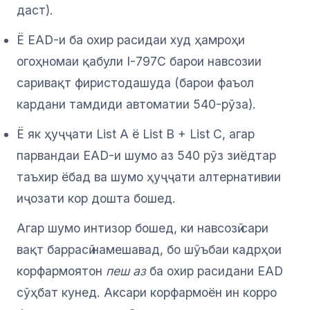
даст).
Ё EAD-и ба охир расидаи худ ҳамроҳи
огоҳномаи қабули I-797C барои навсозии
саривақт фиристодашуда (барои фаъол
кардани тамдиди автоматии 540-рӯза).
Ё як ҳуҷҷати List A ё List B + List C, агар
парвандаи EAD-и шумо аз 540 рӯз зиёдтар
таъхир ёбад ва шумо ҳуҷҷати алтернативии
иҷозати кор дошта бошед.
Агар шумо интизор бошед, ки навсозӣ сари
вақт баррасӣ намешавад, бо шӯъбаи кадрҳои
корфармоятон
пеш аз
ба охир расидани EAD
сӯҳбат кунед. Аксари корфармоён ин корро