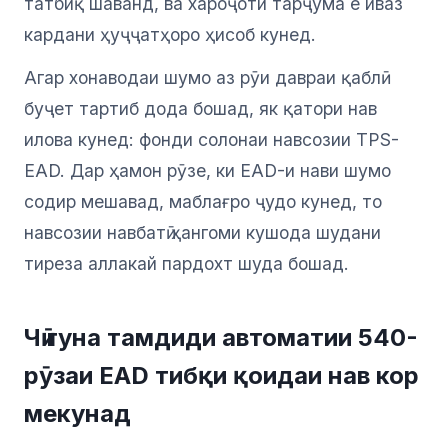
татбиқ шаванд, ва хароҷоти тарҷума ё иваз
кардани ҳуҷҷатҳоро ҳисоб кунед.
Агар хонаводаи шумо аз рӯи давраи қаблӣ
буҷет тартиб дода бошад, як қатори нав
илова кунед: фонди солонаи навсозии TPS-
EAD. Дар ҳамон рӯзе, ки EAD-и нави шумо
содир мешавад, маблағро ҷудо кунед, то
навсозии навбатӣ ҳангоми кушода шудани
тиреза аллакай пардохт шуда бошад.
Чӣ гуна тамдиди автоматии 540-
рӯзаи EAD тибқи қоидаи нав кор
мекунад