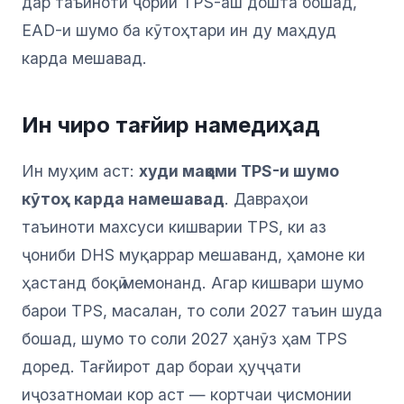
дар таъиноти ҷории TPS-аш дошта бошад,
EAD-и шумо ба кӯтоҳтари ин ду маҳдуд
карда мешавад.
Ин чиро тағйир намедиҳад
Ин муҳим аст:
худи мақоми TPS-и шумо
кӯтоҳ карда намешавад
. Давраҳои
таъиноти махсуси кишварии TPS, ки аз
ҷониби DHS муқаррар мешаванд, ҳамоне ки
ҳастанд боқӣ мемонанд. Агар кишвари шумо
барои TPS, масалан, то соли 2027 таъин шуда
бошад, шумо то соли 2027 ҳанӯз ҳам TPS
доред. Тағйирот дар бораи ҳуҷҷати
иҷозатномаи кор аст — кортчаи ҷисмонии