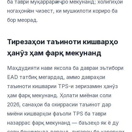
ба таври муқаррарӣ иҷро мекунанд; холигиҳои
ногаҳонӣ он чизест, ки мушкилоти кориро ба
бор меорад.
Тирезаҳои таъиноти кишварҳо
ҳанӯз ҳам фарқ мекунанд
Маҳдудияти нави яксола ба давраи эътибори
EAD татбиқ мегардад, аммо давраҳои
таъиноти кишварии TPS-и зеризамин ҳанӯз
ҳам фарқ мекунанд. Ҳолати миёнаи соли
2026, санаҳои ба охиррасии таъинот дар
миёни кишварҳои фаъоли TPS ба таври
назаррас фарқ мекунанд — баъзеҳо як ё ду
соли боқимонда доранд, дигарон бо қарорҳои