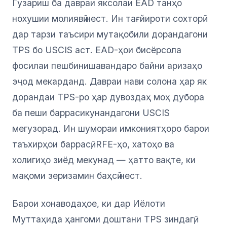
Гузариш ба давраи яксолаи EAD танҳо
нохушии молиявӣ нест. Ин тағйироти сохторӣ
дар тарзи таъсири мутақобили дорандагони
TPS бо USCIS аст. EAD-ҳои бисёрсола
фосилаи пешбинишавандаро байни аризаҳо
эҷод мекарданд. Давраи нави солона ҳар як
дорандаи TPS-ро ҳар дувоздаҳ моҳ дубора
ба пеши баррасикунандагони USCIS
мегузорад. Ин шумораи имкониятҳоро барои
таъхирҳои баррасӣ, RFE-ҳо, хатоҳо ва
холигиҳо зиёд мекунад — ҳатто вақте, ки
мақоми зеризамин баҳсӣ нест.
Барои хонаводаҳое, ки дар Иёлоти
Муттаҳида ҳангоми доштани TPS зиндагӣ,