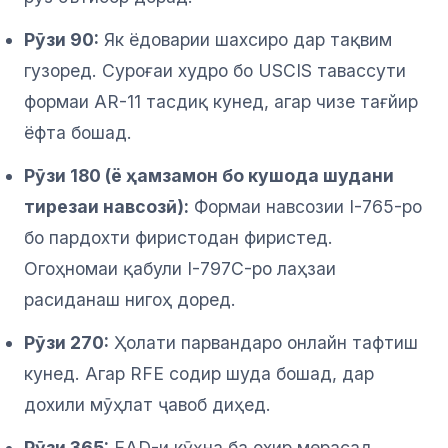
Рӯзи 90:
Як ёдоварии шахсиро дар тақвим
гузоред. Суроғаи худро бо USCIS тавассути
формаи AR-11 тасдиқ кунед, агар чизе тағйир
ёфта бошад.
Рӯзи 180 (ё ҳамзамон бо кушода шудани
тирезаи навсозӣ):
Формаи навсозии I-765-ро
бо пардохти фиристодан фиристед.
Огоҳномаи қабули I-797C-ро лаҳзаи
расиданаш нигоҳ доред.
Рӯзи 270:
Ҳолати парвандаро онлайн тафтиш
кунед. Агар RFE содир шуда бошад, дар
дохили мӯҳлат ҷавоб диҳед.
Рӯзи 365:
EAD-и кӯҳна ба охир мерасад.