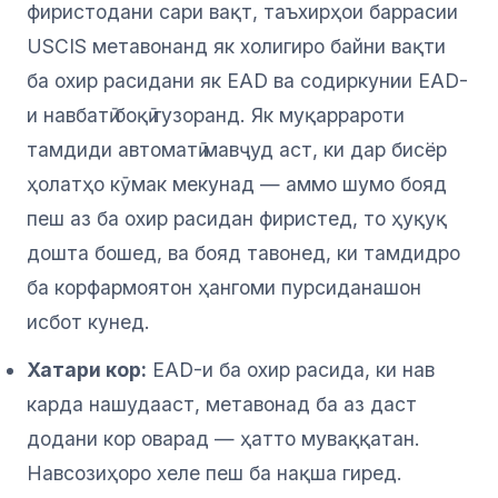
фиристодани сари вақт, таъхирҳои баррасии
USCIS метавонанд як холигиро байни вақти
ба охир расидани як EAD ва содиркунии EAD-
и навбатӣ боқӣ гузоранд. Як муқаррароти
тамдиди автоматӣ мавҷуд аст, ки дар бисёр
ҳолатҳо кӯмак мекунад — аммо шумо бояд
пеш аз ба охир расидан фиристед, то ҳуқуқ
дошта бошед, ва бояд тавонед, ки тамдидро
ба корфармоятон ҳангоми пурсиданашон
исбот кунед.
Хатари кор:
EAD-и ба охир расида, ки нав
карда нашудааст, метавонад ба аз даст
додани кор оварад — ҳатто муваққатан.
Навсозиҳоро хеле пеш ба нақша гиред.