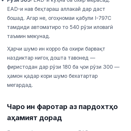
EAD-и нав беҳтараш аллакай дар даст
бошад. Агар не, огоҳномаи қабули I-797C
тамдиди автоматиро то 540 рӯзи иловагӣ
таъмин мекунад.
Ҳарчи шумо ин корро ба охири барвақт
наздиктар нигоҳ дошта тавонед —
фиристодан дар рӯзи 180 ба ҷои рӯзи 300 —
ҳамон қадар кори шумо бехатартар
мегардад.
Чаро ин фаротар аз пардохтҳо
аҳамият дорад