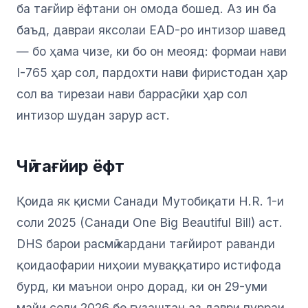
ба тағйир ёфтани он омода бошед. Аз ин ба
баъд, давраи яксолаи EAD-ро интизор шавед
— бо ҳама чизе, ки бо он меояд: формаи нави
I-765 ҳар сол, пардохти нави фиристодан ҳар
сол ва тирезаи нави баррасӣ, ки ҳар сол
интизор шудан зарур аст.
Чӣ тағйир ёфт
Қоида як қисми Санади Мутобиқати H.R. 1-и
соли 2025 (Санади One Big Beautiful Bill) аст.
DHS барои расмӣ кардани тағйирот раванди
қоидаофарии ниҳоии муваққатиро истифода
бурд, ки маънои онро дорад, ки он 29-уми
майи соли 2026 бе гузаштан аз даври пурраи