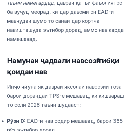
таъин намегардад
, давраи қатъи фаъолиятро
ба вуҷуд меорад, ки дар давоми он EAD-и
мавҷудаи шумо то санаи дар кортча
навишташуда эътибор дорад, аммо нав карда
намешавад.
Намунаи ҷадвали навсозӣ тибқи
қоидаи нав
Инҷо чӣ гуна як давраи яксолаи навсозии тоза
барои дорандаи TPS-е мешавад, ки кишвараш
то соли 2028 таъин шудааст:
Рӯзи 0:
EAD-и нав содир мешавад, барои 365
рӯз эътибор дорад.