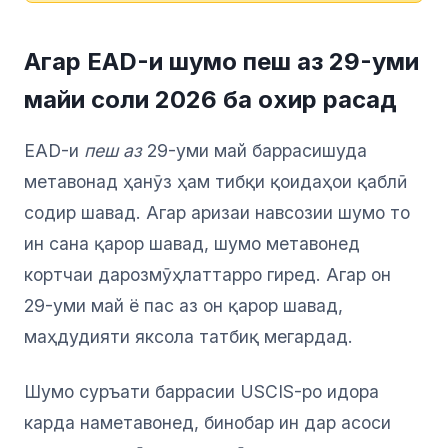
Агар EAD-и шумо пеш аз 29-уми
майи соли 2026 ба охир расад
EAD-и
пеш аз
29-уми май баррасишуда
метавонад ҳанӯз ҳам тибқи қоидаҳои қаблӣ
содир шавад. Агар аризаи навсозии шумо то
ин сана қарор шавад, шумо метавонед
кортчаи дарозмӯҳлаттарро гиред. Агар он
29-уми май ё пас аз он қарор шавад,
маҳдудияти яксола татбиқ мегардад.
Шумо суръати баррасии USCIS-ро идора
карда наметавонед, бинобар ин дар асоси