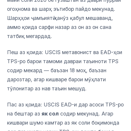
огоҳнома ва шарҳ эътибор пайдо мекунад.
Шарҳҳои ҷамъиятӣ ҳанӯз қабул мешаванд,
аммо қоида сарфи назар аз он аз он сана
татбиқ мегардад.
Пеш аз қоида: USCIS метавонист ва EAD-ҳои
TPS-ро барои тамоми давраи таъиноти TPS
содир мекард — баъзан 18 моҳ, баъзан
дарозтар, агар кишваре барои мӯҳлати
тӯлонитар аз нав таъин мешуд.
Пас аз қоида: USCIS EAD-и дар асоси TPS-ро
на бештар аз
як сол
содир мекунад. Агар
кишвари шумо камтар аз як соли боқимонда