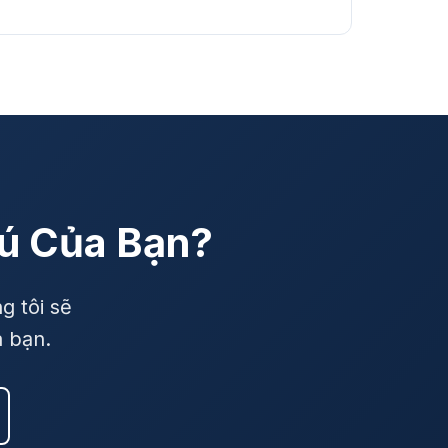
rú Của Bạn?
g tôi sẽ
a bạn.