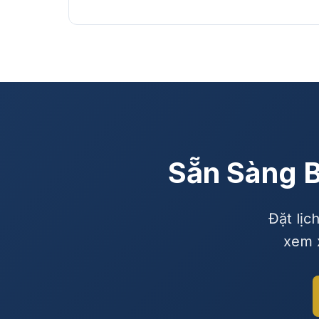
Sẵn Sàng B
Đặt lịc
xem x