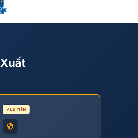
 Xuất
⚡ ƯU TIÊN