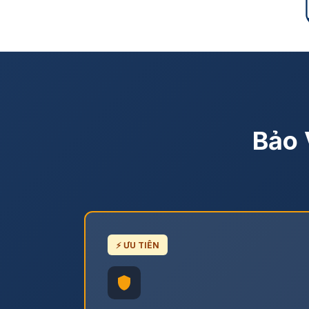
Bảo 
⚡ ƯU TIÊN