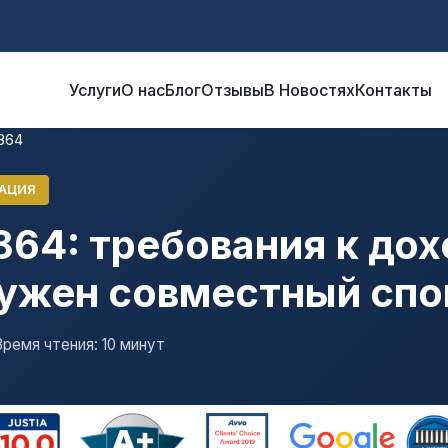
Услуги
О нас
Блог
Отзывы
В Новостях
Контакты
-864
АЦИЯ
864: требования к дох
нужен совместный сп
Время чтения: 10 минут