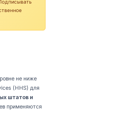
 Подписывать
ственное
ровне не ниже
vices (HHS) для
ых штатов и
йев применяются