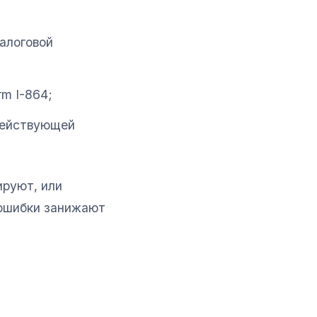
налоговой
m I-864;
 действующей
ируют, или
 ошибки занижают