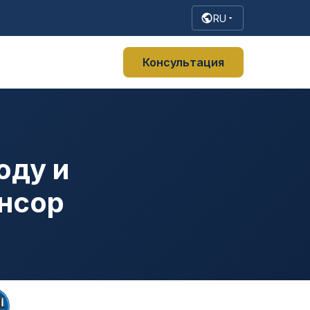
RU
Консультация
оду и
онсор