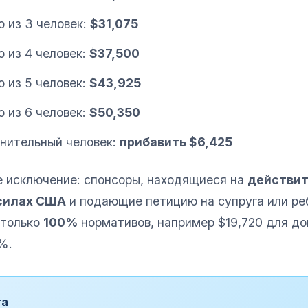
 из 3 человек:
$31,075
 из 4 человек:
$37,500
 из 5 человек:
$43,925
 из 6 человек:
$50,350
нительный человек:
прибавить $6,425
е исключение: спонсоры, находящиеся на
действит
силах США
и подающие петицию на супруга или ре
 только
100%
нормативов, например $19,720 для до
5%.
та