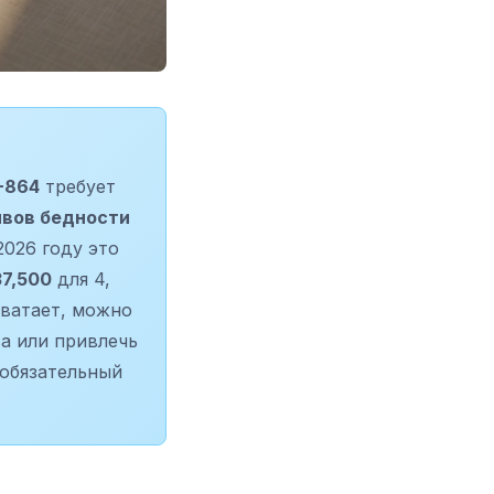
I-864
требует
вов бедности
026 году это
7,500
для 4,
хватает, можно
а или привлечь
 обязательный