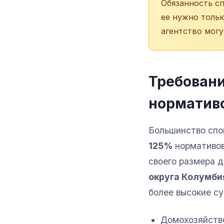
Обязанность с
ее нужно толь
агентство могу
Требовани
норматив
Большинство спо
125%
нормативов 
своего размера 
округа Колумби
более высокие с
Домохозяйство