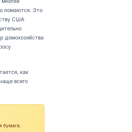
е многие
но ломаются. Это
ьству США
дительно
ер домохозяйства
росу
тается, как
 чаще всего
я бумага.