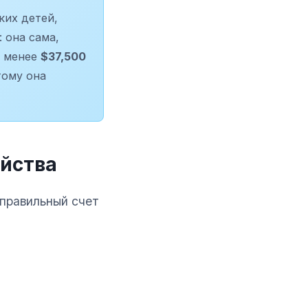
ких детей,
: она сама,
е менее
$37,500
тому она
яйства
правильный счет