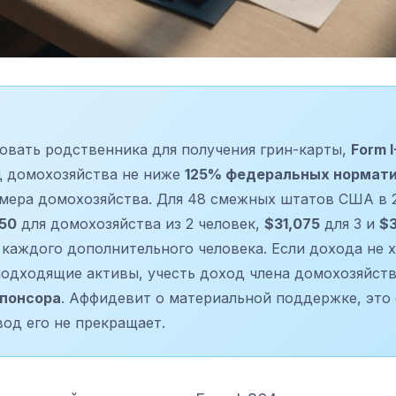
овать родственника для получения грин-карты,
Form 
д домохозяйства не ниже
125% федеральных нормати
змера домохозяйства. Для 48 смежных штатов США в 2
50
для домохозяйства из 2 человек,
$31,075
для 3 и
$3
 каждого дополнительного человека. Если дохода не 
подходящие активы, учесть доход члена домохозяйств
спонсора
. Аффидевит о материальной поддержке, это
вод его не прекращает.