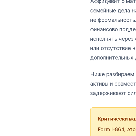
Аффидевит о мате
семейные дела на
не формальность
финансово подде
исполнять через
или отсутствие н
дополнительных д
Ниже разбираем ц
активы и совмест
задерживают сил
Критически в
Form I-864, эт