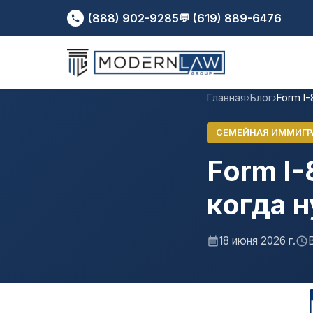
(888) 902-9285
💬 (619) 889-6476
Главная
›
Блог
›
Form I
СЕМЕЙНАЯ ИММИГР
Form I-
когда 
18 июня 2026 г.