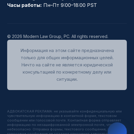
Часы работы:
Пн–Пт 9:00–18:00 PST
© 2026 Modern Law Group, PC. All rights reserved.
Информация на этом сайте предназначена
только для общих информационных целей.
Ничто на сайте не является юридической
консультацией по конкретному делу или
ситуации.
АДВОКАТСКАЯ РЕКЛАМА: не указывайте конфиденциальную или
чувствительную информацию в контактной форме, текстовом
сообщении или голосовой почте. Контактная форма отправляет
информацию по незашифрованной электронной почте, что
небезопасно. Отправка формы, текстового сообщения, звонок или
голосовое сообщение не создают отношения адвокат-клиент.