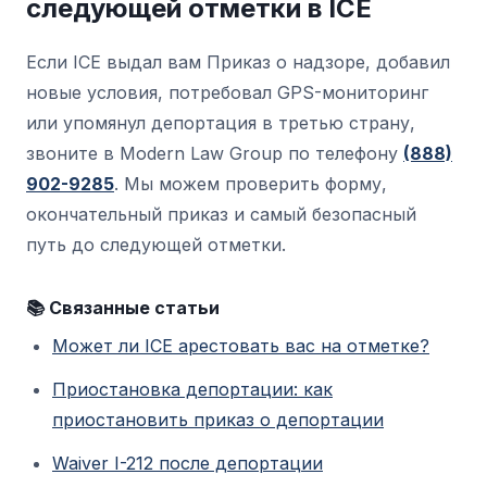
следующей отметки в ICE
правило будет окончательно принято, оно
может ограничить разрешение на работу
Если ICE выдал вам Приказ о надзоре, добавил
для некоторых людей, освобожденных
новые условия, потребовал GPS-мониторинг
under Приказы о надзоре, но сейчас оно
или упомянул депортация в третью страну,
еще не действует.
звоните в Modern Law Group по телефону
(888)
902-9285
. Мы можем проверить форму,
окончательный приказ и самый безопасный
путь до следующей отметки.
📚 Связанные статьи
Может ли ICE арестовать вас на отметке?
Приостановка депортации: как
приостановить приказ о депортации
Waiver I-212 после депортации