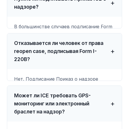
надзоре?
В большинстве случаев подписание Form
I-220B рассматривается как условие
освобождения после окончательного
Отказывается ли человек от права
приказа о депортации, а не как
reopen case, подписывая Form I-
добровольная сделка. Отказ подписать
220B?
может создать риск задержания или
усиления enforcement. Перед подписью
Нет. Подписание Приказ о надзоре
прочитайте каждое условие, попросите
обычно не отказывается от права нанять
копию и поговорите с адвокатом о любом
адвоката, подать ходатайство о
Может ли ICE требовать GPS-
пункте, который вы не понимаете.
пересмотре дела, просить stay,
мониторинг или электронный
оспаривать задержание или добиваться
браслет на надзор?
другой законной защиты. Но подпись
обязывает соблюдать условия надзора,