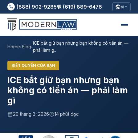
(888) 902-9285
💬 (619) 889-6476
VI
ICE bắt giữ bạn nhưng bạn không có tiền án —
Home
›
Blog
›
phải làm g..
BIẾT QUYỀN CỦA BẠN
ICE bắt giữ bạn nhưng bạn
không có tiền án — phải làm
gì
20 tháng 3, 2026
14 phút đọc