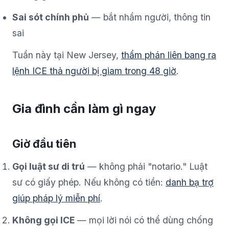
Sai sót chính phủ
— bắt nhầm người, thông tin
sai
Tuần này tại New Jersey,
thẩm phán liên bang ra
lệnh ICE thả người bị giam trong 48 giờ
.
Gia đình cần làm gì ngay
Giờ đầu tiên
Gọi luật sư di trú
— không phải "notario." Luật
sư có giấy phép. Nếu không có tiền:
danh bạ trợ
giúp pháp lý miễn phí
.
Không gọi ICE
— mọi lời nói có thể dùng chống