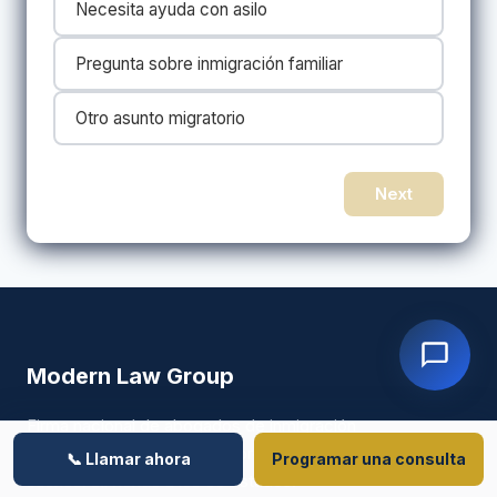
Necesita ayuda con asilo
Pregunta sobre inmigración familiar
Otro asunto migratorio
Next
Modern Law Group
Firma nacional de abogados de inmigración
dedicada a reunir familias y proteger
📞 Llamar ahora
Programar una consulta
sueños. Sirviendo a los 50 estados.