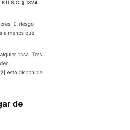
y
8 U.S.C. § 1324
ores. El riesgo
os a menos que
alquier cosa. Tres
eden
(2)
está disponible
gar de