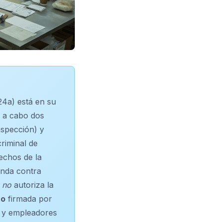
24a) está en su
a a cabo dos
nspección) y
riminal de
rechos de la
enda contra
no
autoriza la
ro
firmada por
s y empleadores