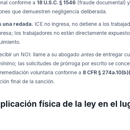
enal conforme a
18 U.S.C. § 1546
(fraude documental) 
rones que demuestren negligencia deliberada.
s una redada.
ICE no ingresa, no detiene a los trabajad
presa; los trabajadores no están directamente expuest
uimiento.
recibir un NOI: llame a su abogado
antes
de entregar cu
 mínimo; las solicitudes de prórroga por escrito se conc
 remediación voluntaria conforme a
8 CFR § 274a.10(b)
ión final de la sanción.
licación física de la ley en el lu