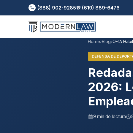
(888) 902-9285
💬 (619) 889-6476
Home
›
Blog
›
O-1A Habil
DEFENSA DE DEPORT
Redadas
2026: L
Emplea
9 min de lectura