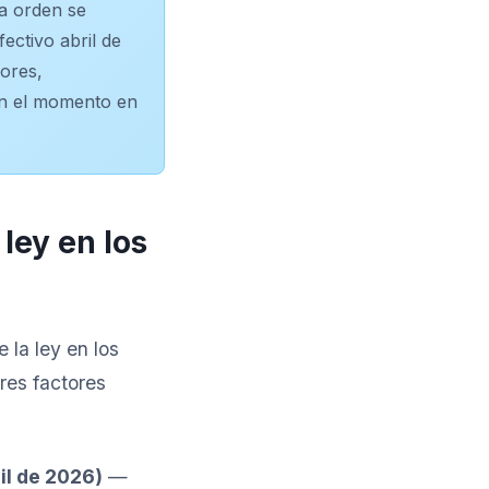
la orden se
fectivo abril de
dores,
en el momento en
ley en los
 la ley en los
res factores
il de 2026)
—