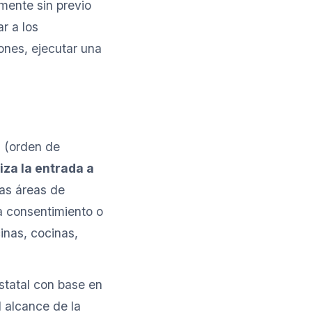
mente sin previo
r a los
iones, ejecutar una
5 (orden de
iza la entrada a
las áreas de
a consentimiento o
inas, cocinas,
statal con base en
l alcance de la