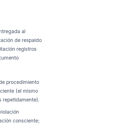
tregada al
tación de respaldo
tación registros
ocumento
s de procedimiento
sciente (el mismo
s repetidamente).
violación
ación consciente;