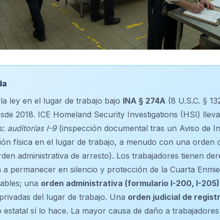
da
la ley en el lugar de trabajo bajo
INA § 274A
(8 U.S.C. § 13
esde 2018. ICE Homeland Security Investigations (HSI) llev
as:
auditorías I-9
(inspección documental tras un Aviso de I
ión física en el lugar de trabajo, a menudo con una orden c
rden administrativa de arresto). Los trabajadores tienen de
 a permanecer en silencio y protección de la Cuarta Enmi
nables; una
orden administrativa (formulario I-200, I-205)
privadas del lugar de trabajo. Una
orden judicial de regist
o estatal sí lo hace. La mayor causa de daño a trabajadore