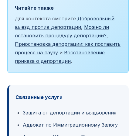
Читайте также
Для контекста смотрите
Добровольный
выезд против депортации
,
Можно ли
остановить процедуру депортации?
,
Приостановка депортации: как поставить
процесс на паузу
и
Восстановление
приказа о депортации
.
Связанные услуги
Защита от депортации и выдворения
Адвокат по Иммиграционному Залогу