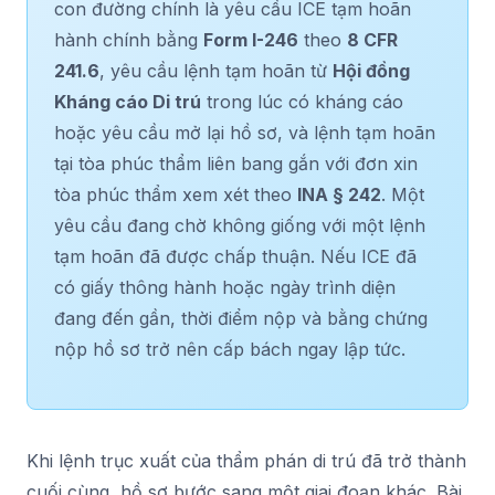
con đường chính là yêu cầu ICE tạm hoãn
hành chính bằng
Form I-246
theo
8 CFR
241.6
, yêu cầu lệnh tạm hoãn từ
Hội đồng
Kháng cáo Di trú
trong lúc có kháng cáo
hoặc yêu cầu mở lại hồ sơ, và lệnh tạm hoãn
tại tòa phúc thẩm liên bang gắn với đơn xin
tòa phúc thẩm xem xét theo
INA § 242
. Một
yêu cầu đang chờ không giống với một lệnh
tạm hoãn đã được chấp thuận. Nếu ICE đã
có giấy thông hành hoặc ngày trình diện
đang đến gần, thời điểm nộp và bằng chứng
nộp hồ sơ trở nên cấp bách ngay lập tức.
Khi lệnh trục xuất của thẩm phán di trú đã trở thành
cuối cùng, hồ sơ bước sang một giai đoạn khác. Bài