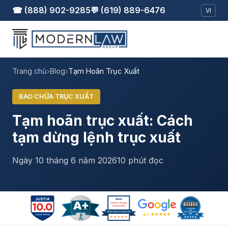
☎ (888) 902-9285
💬 (619) 889-6476
VI
Trang chủ
›
Blog
›
Tạm Hoãn Trục Xuất
BÀO CHỮA TRỤC XUẤT
Tạm hoãn trục xuất: Cách
tạm dừng lệnh trục xuất
Ngày 10 tháng 6 năm 2026
10 phút đọc