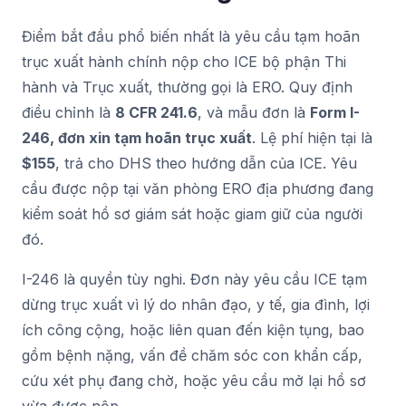
Điểm bắt đầu phổ biến nhất là yêu cầu tạm hoãn
trục xuất hành chính nộp cho ICE bộ phận Thi
hành và Trục xuất, thường gọi là ERO. Quy định
điều chỉnh là
8 CFR 241.6
, và mẫu đơn là
Form I-
246, đơn xin tạm hoãn trục xuất
. Lệ phí hiện tại là
$155
, trả cho DHS theo hướng dẫn của ICE. Yêu
cầu được nộp tại văn phòng ERO địa phương đang
kiểm soát hồ sơ giám sát hoặc giam giữ của người
đó.
I-246 là quyền tùy nghi. Đơn này yêu cầu ICE tạm
dừng trục xuất vì lý do nhân đạo, y tế, gia đình, lợi
ích công cộng, hoặc liên quan đến kiện tụng, bao
gồm bệnh nặng, vấn đề chăm sóc con khẩn cấp,
cứu xét phụ đang chờ, hoặc yêu cầu mở lại hồ sơ
vừa được nộp.