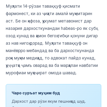
Муҳлати 14-рӯзаи таваққуф қисмати
фармонест, ки аз ҷиҳати амалӣ муҳимтарин
аст. Бе он ҳифоза, ҳукумат метавонист дар
назария дархосткунандаи habeas-ро як субҳ
озод кунад ва ҳамон бегоҳ тибқи қонуни дигар
аз нав нигоҳ дорад. Муҳлати таваққуф он
манёврро мебандад ва ба дархосткунанда
роҳи муҳим медиҳад, то адвокат пайдо кунад,
ҳуҷҷатҳо ҷамъ оварад ва ба марҳалаи навбатии
мурофиаи муҳоҷират омода шавад.
Чаро суръат муҳим буд
Дархост дар рӯзи якум пешниҳод шуд.