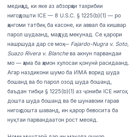
медиҳад, ки яке аз абзорҳои тахрибии
нигоҳдошти ICE — 8 U.S.C. § 1225(b)(1) — ро
ҳангоми татбиқ ба касоне, ки аввал ба кишвар
парол шудаанд, маҳдуд мекунад. Се қарори
нашршуда дар се моҳ —
Fajardo-Nugra v. Soto
,
Suazo Rivera v. Blanche
ва акнун парвандаи
мо — ҳама ба ҳамон хулосаи қонунӣ расидаанд.
Агар наздикони шумо ба ИМА ворид шуда
бошанд ва бо парол озод шуда бошанд,
баъдан тибқи § 1225(b)(1) аз ҷониби ICE нигоҳ
дошта шуда бошанд ва бе шунавоии гарав
нигоҳ дошта шаванд, ин қарор бевосита ба
нуқтаи парвандаатон рост меояд.
Номи муштарӣ дар ин мақола ошкор