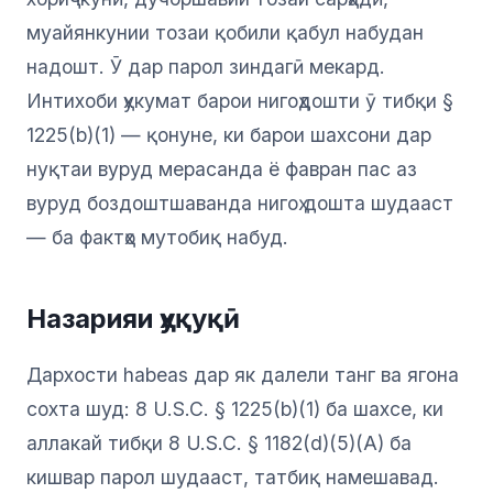
муайянкунии тозаи қобили қабул набудан
надошт. Ӯ дар парол зиндагӣ мекард.
Интихоби ҳукумат барои нигоҳдошти ӯ тибқи §
1225(b)(1) — қонуне, ки барои шахсони дар
нуқтаи вуруд мерасанда ё фавран пас аз
вуруд боздоштшаванда нигоҳ дошта шудааст
— ба фактҳо мутобиқ набуд.
Назарияи ҳуқуқӣ
Дархости habeas дар як далели танг ва ягона
сохта шуд: 8 U.S.C. § 1225(b)(1) ба шахсе, ки
аллакай тибқи 8 U.S.C. § 1182(d)(5)(A) ба
кишвар парол шудааст, татбиқ намешавад.