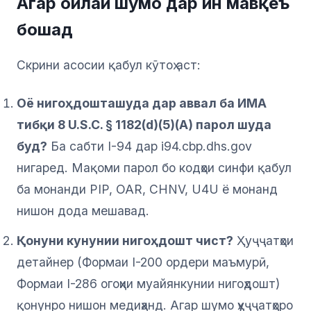
Агар оилаи шумо дар ин мавқеъ
бошад
Скрини асосии қабул кӯтоҳ аст:
Оё нигоҳдошташуда дар аввал ба ИМА
тибқи 8 U.S.C. § 1182(d)(5)(A) парол шуда
буд?
Ба сабти I-94 дар i94.cbp.dhs.gov
нигаред. Мақоми парол бо кодҳои синфи қабул
ба монанди PIP, OAR, CHNV, U4U ё монанд
нишон дода мешавад.
Қонуни кунунии нигоҳдошт чист?
Ҳуҷҷатҳои
детайнер (Формаи I-200 ордери маъмурӣ,
Формаи I-286 огоҳии муайянкунии нигоҳдошт)
қонунро нишон медиҳанд. Агар шумо ҳуҷҷатҳоро