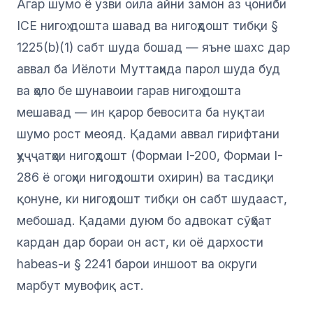
Агар шумо ё узви оила айни замон аз ҷониби
ICE нигоҳ дошта шавад ва нигоҳдошт тибқи §
1225(b)(1) сабт шуда бошад — яъне шахс дар
аввал ба Иёлоти Муттаҳида парол шуда буд
ва ҳоло бе шунавоии гарав нигоҳ дошта
мешавад — ин қарор бевосита ба нуқтаи
шумо рост меояд. Қадами аввал гирифтани
ҳуҷҷатҳои нигоҳдошт (Формаи I-200, Формаи I-
286 ё огоҳии нигоҳдошти охирин) ва тасдиқи
қонуне, ки нигоҳдошт тибқи он сабт шудааст,
мебошад. Қадами дуюм бо адвокат сӯҳбат
кардан дар бораи он аст, ки оё дархости
habeas-и § 2241 барои иншоот ва округи
марбут мувофиқ аст.