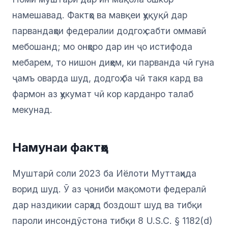
намешавад. Фактҳо ва мавқеи ҳуқуқӣ дар
парвандаҳои федералии додгоҳ сабти оммавӣ
мебошанд; мо онҳоро дар ин ҷо истифода
мебарем, то нишон диҳем, ки парванда чӣ гуна
ҷамъ оварда шуд, додгоҳ ба чӣ такя кард ва
фармон аз ҳукумат чӣ кор карданро талаб
мекунад.
Намунаи фактҳо
Муштарӣ соли 2023 ба Иёлоти Муттаҳида
ворид шуд. Ӯ аз ҷониби мақомоти федералӣ
дар наздикии сарҳад боздошт шуд ва тибқи
пароли инсондӯстона тибқи 8 U.S.C. § 1182(d)