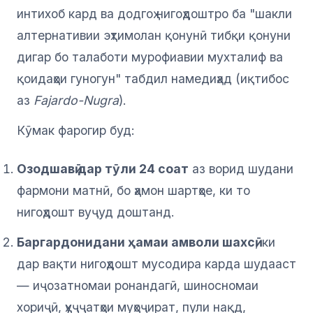
интихоб кард ва додгоҳ нигоҳдоштро ба "шакли
алтернативии эҳтимолан қонунӣ тибқи қонуни
дигар бо талаботи мурофиавии мухталиф ва
қоидаҳои гуногун" табдил намедиҳад (иқтибос
аз
Fajardo-Nugra
).
Кӯмак фарогир буд:
Озодшавӣ дар тӯли 24 соат
аз ворид шудани
фармони матнӣ, бо ҳамон шартҳое, ки то
нигоҳдошт вуҷуд доштанд.
Баргардонидани ҳамаи амволи шахсӣ
, ки
дар вақти нигоҳдошт мусодира карда шудааст
— иҷозатномаи ронандагӣ, шиносномаи
хориҷӣ, ҳуҷҷатҳои муҳоҷират, пули нақд,