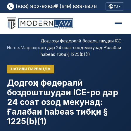
(888) 902-9285
💬 (619) 889-6476
TJ
Додгоҳи федералӣ боздоштшудаи ICE-
Home
›
Мақолаҳо
›
ро дар 24 соат озод мекунад: Ғалабаи
habeas тибқи § 1225(b)(1)
НАТИҶАИ ПАРВАНДА
Додгоҳи федералӣ
боздоштшудаи ICE-ро дар
24 соат озод мекунад:
Ғалабаи habeas тибқи §
1225(b)(1)