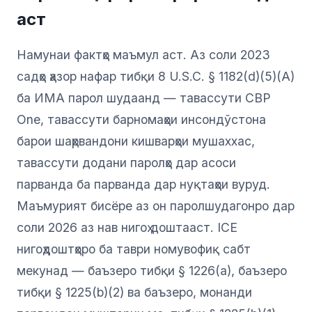
аст
Намунаи фактҳо маъмул аст. Аз соли 2023
садҳо ҳазор нафар тибқи 8 U.S.C. § 1182(d)(5)(A)
ба ИМА парол шудаанд — тавассути CBP
One, тавассути барномаҳои инсондӯстона
барои шаҳрвандони кишварҳои мушаххас,
тавассути додани паролҳо дар асоси
парванда ба парванда дар нуқтаҳои вуруд.
Маъмурият бисёре аз он паролшудагонро дар
соли 2026 аз нав нигоҳ доштааст. ICE
нигоҳдоштҳоро ба таври номувофиқ сабт
мекунад — баъзеро тибқи § 1226(a), баъзеро
тибқи § 1225(b)(2) ва баъзеро, монанди