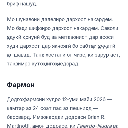
бриф нашуд.
Мо шунавоии далелиро дархост накардем.
Мо баҳси шифоҳиро дархост накардем. Саволи
ҳуқуқӣ қонунӣ буд ва метавонист дар асоси
худи дархост дар якҷоягӣ бо сабтҳои ҳуҷҷатӣ
ҳал шавад. Танҳо хостани он чизе, ки зарур аст,
тақвимро кӯтоҳ нигоҳ медорад.
Фармон
Додгоҳ фармони худро 12-уми майи 2026 —
камтар аз 24 соат пас аз пешниҳод —
баровард. Имзокардаи додраси Brian R.
Martinotti, ҳамон додрасе, ки
Fajardo-Nugra
ва