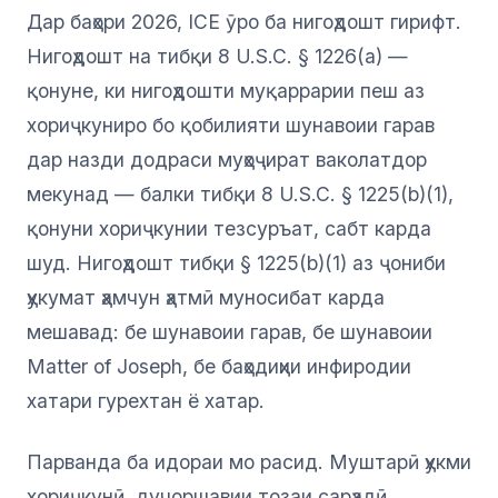
Дар баҳори 2026, ICE ӯро ба нигоҳдошт гирифт.
Нигоҳдошт на тибқи 8 U.S.C. § 1226(a) —
қонуне, ки нигоҳдошти муқаррарии пеш аз
хориҷкуниро бо қобилияти шунавоии гарав
дар назди додраси муҳоҷират ваколатдор
мекунад — балки тибқи 8 U.S.C. § 1225(b)(1),
қонуни хориҷкунии тезсуръат, сабт карда
шуд. Нигоҳдошт тибқи § 1225(b)(1) аз ҷониби
ҳукумат ҳамчун ҳатмӣ муносибат карда
мешавад: бе шунавоии гарав, бе шунавоии
Matter of Joseph, бе баҳодиҳии инфиродии
хатари гурехтан ё хатар.
Парванда ба идораи мо расид. Муштарӣ ҳукми
хориҷкунӣ, дучоршавии тозаи сарҳадӣ,