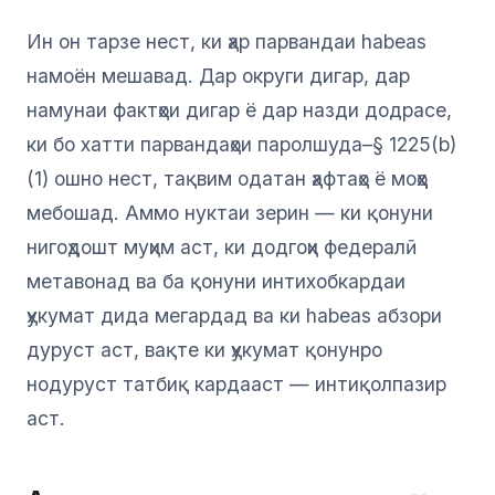
Ин он тарзе нест, ки ҳар парвандаи habeas
намоён мешавад. Дар округи дигар, дар
намунаи фактҳои дигар ё дар назди додрасе,
ки бо хатти парвандаҳои паролшуда–§ 1225(b)
(1) ошно нест, тақвим одатан ҳафтаҳо ё моҳҳо
мебошад. Аммо нуктаи зерин — ки қонуни
нигоҳдошт муҳим аст, ки додгоҳи федералӣ
метавонад ва ба қонуни интихобкардаи
ҳукумат дида мегардад ва ки habeas абзори
дуруст аст, вақте ки ҳукумат қонунро
нодуруст татбиқ кардааст — интиқолпазир
аст.