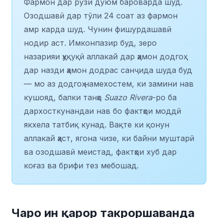
Фармон дар рӯзи дуюм бароварда шуд.
Озодшавӣ дар тӯли 24 соат аз фармон
амр карда шуд. Чунин фишурдашавӣ
нодир аст. Имконпазир буд, зеро
назарияи ҳуқуқӣ аллакай дар ҳамон додгоҳ
дар назди ҳамон додрас санҷида шуда буд
— мо аз додгоҳ намехостем, ки замини нав
кушояд, балки танҳо
Suazo Rivera
-ро ба
дархосткунандаи нав бо фактҳои моддӣ
якхела татбиқ кунад. Вақте ки қонун
аллакай ҳаст, ягона чизе, ки байни муштарӣ
ва озодшавӣ меистад, фактҳои хуб дар
коғаз ва брифи тез мебошад.
Чаро ин қарор такроршаванда