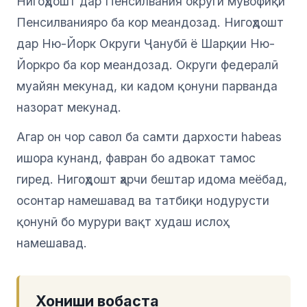
Нигоҳдошт дар Пенсилвания округи мувофиқи
Пенсилванияро ба кор меандозад. Нигоҳдошт
дар Ню-Йорк Округи Ҷанубӣ ё Шарқии Ню-
Йоркро ба кор меандозад. Округи федералӣ
муайян мекунад, ки кадом қонуни парванда
назорат мекунад.
Агар он чор савол ба самти дархости habeas
ишора кунанд, фавран бо адвокат тамос
гиред. Нигоҳдошт ҳарчи бештар идома меёбад,
осонтар намешавад ва татбиқи нодурусти
қонунӣ бо мурури вақт худаш ислоҳ
намешавад.
Хониши вобаста