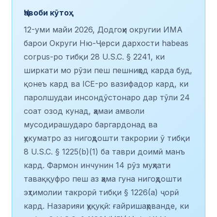
Ҷавоби кӯтоҳ
12-уми майи 2026, Додгоҳи округии ИМА
барои Округи Ню-Ҷерси дархости habeas
corpus-ро тибқи 28 U.S.C. § 2241, ки
ширкати мо рӯзи пеш пешниҳод карда буд,
қонеъ кард ва ICE-ро вазифадор кард, ки
паролшудаи инсондӯстонаро дар тӯли 24
соат озод кунад, ҳамаи амволи
мусодирашударо баргардонад ва
ҳукуматро аз нигоҳдошти такрории ӯ тибқи
8 U.S.C. § 1225(b)(1) ба таври доимӣ манъ
кард. Фармон инчунин 14 рӯз муҳлати
таваққуфро пеш аз ҳама гуна нигоҳдошти
эҳтимолии такрорӣ тибқи § 1226(a) ҷорӣ
кард. Назарияи ҳуқуқӣ: ғайришаҳрванде, ки