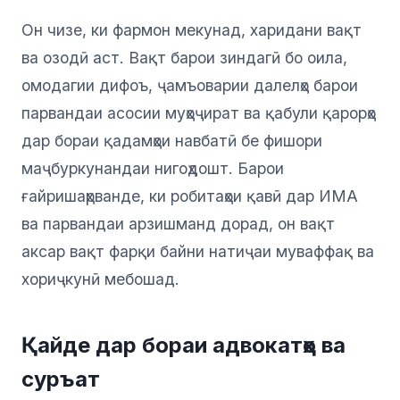
Он чизе, ки фармон мекунад, харидани вақт
ва озодӣ аст. Вақт барои зиндагӣ бо оила,
омодагии дифоъ, ҷамъоварии далелҳо барои
парвандаи асосии муҳоҷират ва қабули қарорҳо
дар бораи қадамҳои навбатӣ бе фишори
маҷбуркунандаи нигоҳдошт. Барои
ғайришаҳрванде, ки робитаҳои қавӣ дар ИМА
ва парвандаи арзишманд дорад, он вақт
аксар вақт фарқи байни натиҷаи муваффақ ва
хориҷкунӣ мебошад.
Қайде дар бораи адвокатҳо ва
суръат