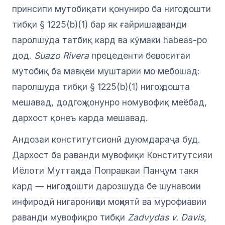
принсипи мутобиқати қонуниро ба нигоҳдошти
тибқи § 1225(b)(1) бар як ғайришаҳрванди
паролшуда татбиқ кард ва кӯмаки habeas-ро
дод.
Suazo Rivera
прецеденти бевоситаи
мутобиқ ба мавқеи муштарии мо мебошад:
паролшуда тибқи § 1225(b)(1) нигоҳ дошта
мешавад, додгоҳ қонунро номувофиқ меёбад,
дархост қонеъ карда мешавад.
Андозаи конститутсионӣ дуюмдараҷа буд.
Дархост ба раванди мувофиқи Конститутсияи
Иёлоти Муттаҳида Поправкаи Панҷум такя
кард — нигоҳдошти дарозшуда бе шунавоии
инфиродӣ нигарониҳои моҳиятӣ ва мурофиавии
раванди мувофиқро тибқи
Zadvydas v. Davis
,