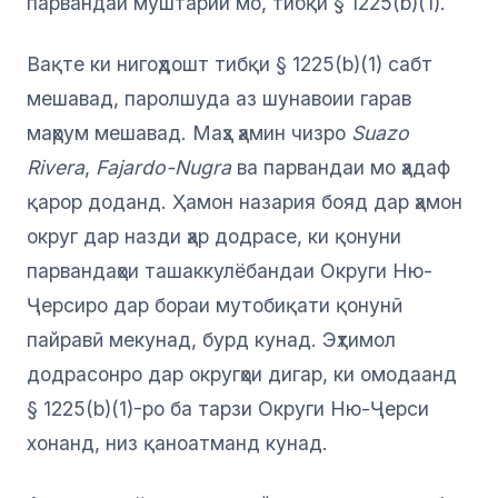
парвандаи муштарии мо, тибқи § 1225(b)(1).
Вақте ки нигоҳдошт тибқи § 1225(b)(1) сабт
мешавад, паролшуда аз шунавоии гарав
маҳрум мешавад. Маҳз ҳамин чизро
Suazo
Rivera
,
Fajardo-Nugra
ва парвандаи мо ҳадаф
қарор доданд. Ҳамон назария бояд дар ҳамон
округ дар назди ҳар додрасе, ки қонуни
парвандаҳои ташаккулёбандаи Округи Ню-
Ҷерсиро дар бораи мутобиқати қонунӣ
пайравӣ мекунад, бурд кунад. Эҳтимол
додрасонро дар округҳои дигар, ки омодаанд
§ 1225(b)(1)-ро ба тарзи Округи Ню-Ҷерси
хонанд, низ қаноатманд кунад.