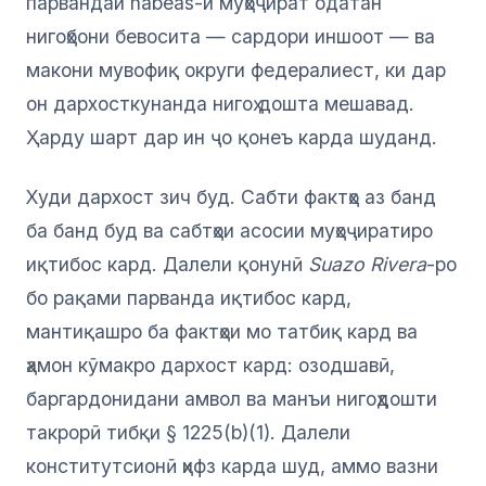
парвандаи habeas-и муҳоҷират одатан
нигоҳбони бевосита — сардори иншоот — ва
макони мувофиқ округи федералиест, ки дар
он дархосткунанда нигоҳ дошта мешавад.
Ҳарду шарт дар ин ҷо қонеъ карда шуданд.
Худи дархост зич буд. Сабти фактҳо аз банд
ба банд буд ва сабтҳои асосии муҳоҷиратиро
иқтибос кард. Далели қонунӣ
Suazo Rivera
-ро
бо рақами парванда иқтибос кард,
мантиқашро ба фактҳои мо татбиқ кард ва
ҳамон кӯмакро дархост кард: озодшавӣ,
баргардонидани амвол ва манъи нигоҳдошти
такрорӣ тибқи § 1225(b)(1). Далели
конститутсионӣ ҳифз карда шуд, аммо вазни