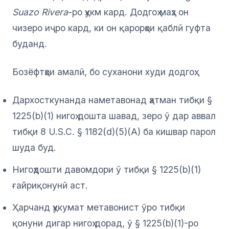
Suazo Rivera
-ро ҳукм кард. Додгоҳ маҳз он
чизеро иҷро кард, ки он қарорҳои қаблӣ гуфта
буданд.
Бозёфтҳои амалӣ, бо суханони худи додгоҳ:
Дархосткунанда наметавонад ҳатман тибқи §
1225(b)(1) нигоҳ дошта шавад, зеро ӯ дар аввал
тибқи 8 U.S.C. § 1182(d)(5)(A) ба кишвар парол
шуда буд.
Нигоҳдошти давомдори ӯ тибқи § 1225(b)(1)
ғайриқонунӣ аст.
Ҳарчанд ҳукумат метавонист ӯро тибқи
қонуни дигар нигоҳ дорад, ӯ § 1225(b)(1)-ро