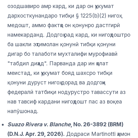
озодшавиро амр кард, ки дар он ҳукумат
дархосткунандаро тибқи § 1225(b)(2) нигоҳ
медошт, аммо фактҳо он қонунро дастгирӣ
намекарданд. Додгоҳ рад кард, ки нигоҳдоштро
ба шакли эҳтимолан қонунӣ тибқи қонуни
дигар бо талаботи мухталифи мурофиавӣ
"табдил диҳад". Парванда дар ин ҳолат
меистад, ки ҳукумат бояд шахсро тибқи
қонуни дуруст нигоҳ дорад ва додгоҳи
федералӣ татбиқи нодурустро тавассути аз
нав тавсиф кардани нигоҳдошт пас аз воқеа
напӯшонад.
Suazo Rivera v. Blanche
, No. 26-3892 (BRM)
(D.N.J. Apr. 29, 2026).
Додраси Martinotti ҳамон