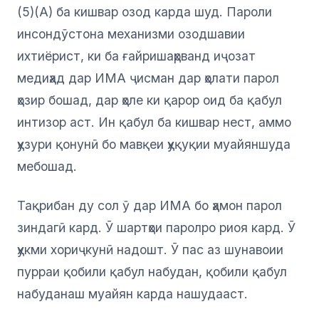
(5)(A) ба кишвар озод карда шуд. Пароли
инсондӯстона механизми озодшавии
ихтиёрист, ки ба ғайришаҳрванд иҷозат
медиҳад дар ИМА ҷисман дар ҳолати парол
ҳозир бошад, дар ҳоле ки қарор оид ба қабул
интизор аст. Ин қабул ба кишвар нест, аммо
ҳузури қонунӣ бо мавқеи ҳуқуқии муайяншуда
мебошад.
Тақрибан ду сол ӯ дар ИМА бо ҳамон парол
зиндагӣ кард. Ӯ шартҳои паролро риоя кард. Ӯ
ҳукми хориҷкунӣ надошт. Ӯ пас аз шунавоии
пурраи қобили қабул набудан, қобили қабул
набуданаш муайян карда нашудааст.