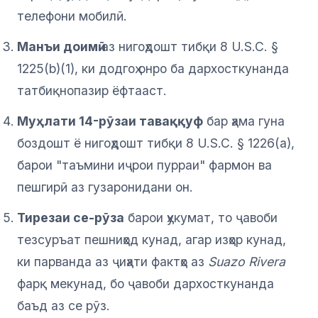
телефони мобилӣ.
Манъи доимӣ
аз нигоҳдошт тибқи 8 U.S.C. §
1225(b)(1), ки додгоҳ онро ба дархосткунанда
татбиқнопазир ёфтааст.
Муҳлати 14-рӯзаи таваққуф
бар ҳама гуна
боздошт ё нигоҳдошт тибқи 8 U.S.C. § 1226(a),
барои "таъмини иҷрои пурраи" фармон ва
пешгирӣ аз гузаронидани он.
Тирезаи се-рӯза
барои ҳукумат, то ҷавоби
тезсуръат пешниҳод кунад, агар изҳор кунад,
ки парванда аз ҷиҳати фактҳо аз
Suazo Rivera
фарқ мекунад, бо ҷавоби дархосткунанда
баъд аз се рӯз.