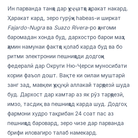
Ин парванда танҳо дар ҳуҷҷатҳо ҳаракат накард.
Ҳаракат кард, зеро гурӯҳи habeas-и ширкат
Fajardo-Nugra
ва
Suazo Rivera
-ро ҳангоми
баромадан хонда буд, дархостро барои маҳз
ҳамин намунаи фактҳо қолаб карда буд ва бо
ритми электронии пешниҳоди додгоҳи
федералӣ дар Округи Ню-Ҷерси муносибати
кории фаъол дошт. Вақте ки оилаи муштарӣ
занг зад, мавқеи ҳуқуқӣ аллакай тарҳрезӣ шуда
буд. Дархост дар камтар аз як рӯз тарҳрезӣ,
имзо, тасдиқ ва пешниҳод карда шуд. Додгоҳ
фармони худро тақрибан 24 соат пас аз
пешниҳод баровард, зеро чизе дар парванда
брифи иловагиро талаб намекард.