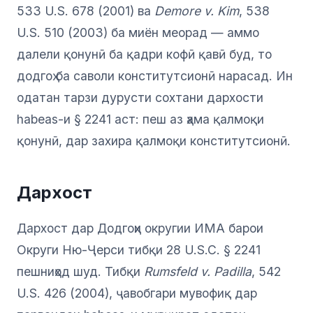
533 U.S. 678 (2001) ва
Demore v. Kim
, 538
U.S. 510 (2003) ба миён меорад — аммо
далели қонунӣ ба қадри кофӣ қавӣ буд, то
додгоҳ ба саволи конститутсионӣ нарасад. Ин
одатан тарзи дурусти сохтани дархости
habeas-и § 2241 аст: пеш аз ҳама қалмоқи
қонунӣ, дар захира қалмоқи конститутсионӣ.
Дархост
Дархост дар Додгоҳи округии ИМА барои
Округи Ню-Ҷерси тибқи 28 U.S.C. § 2241
пешниҳод шуд. Тибқи
Rumsfeld v. Padilla
, 542
U.S. 426 (2004), ҷавобгари мувофиқ дар