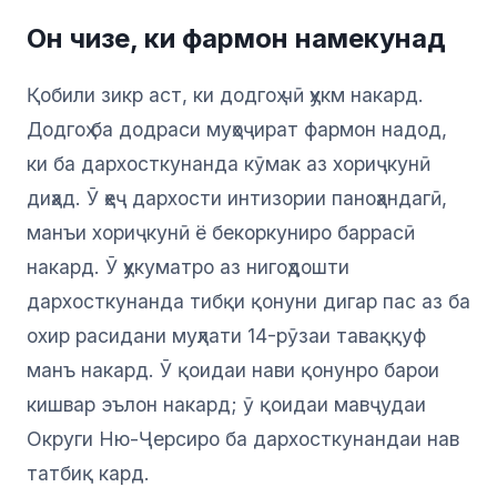
Он чизе, ки фармон намекунад
Қобили зикр аст, ки додгоҳ чӣ ҳукм накард.
Додгоҳ ба додраси муҳоҷират фармон надод,
ки ба дархосткунанда кӯмак аз хориҷкунӣ
диҳад. Ӯ ҳеҷ дархости интизории паноҳандагӣ,
манъи хориҷкунӣ ё бекоркуниро баррасӣ
накард. Ӯ ҳукуматро аз нигоҳдошти
дархосткунанда тибқи қонуни дигар пас аз ба
охир расидани муҳлати 14-рӯзаи таваққуф
манъ накард. Ӯ қоидаи нави қонунро барои
кишвар эълон накард; ӯ қоидаи мавҷудаи
Округи Ню-Ҷерсиро ба дархосткунандаи нав
татбиқ кард.