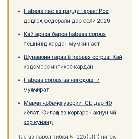
Habeas пас аз радди гарав: Роҳи
додгоҳи федералӣ дар соли 2026
Кай ариза барои habeas corpus
пешниҳод кардан мумкин аст
Шунавоии гарав ё habeas corpus: Кай
кадомеро интихоб кардан
Habeas corpus ва нигоҳдошти
муҳоҷират
Мавҷи ҷобаҷогузории ICE дар 40
иёлат: Оилаҳо ва коргарон акнун чӣ
кор кунанд
Пас аз парол тибқи § 1225(b)(1) нигоҳ