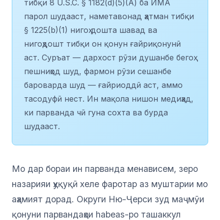
тибқи 8 U.S.C. § 1182(d)(5)(A) ба ИМА
парол шудааст, наметавонад ҳатман тибқи
§ 1225(b)(1) нигоҳ дошта шавад ва
нигоҳдошт тибқи он қонун ғайриқонунӣ
аст. Суръат — дархост рӯзи душанбе бегоҳ
пешниҳод шуд, фармон рӯзи сешанбе
бароварда шуд — ғайриоддӣ аст, аммо
тасодуфӣ нест. Ин мақола нишон медиҳад,
ки парванда чӣ гуна сохта ва бурда
шудааст.
Мо дар бораи ин парванда менависем, зеро
назарияи ҳуқуқӣ хеле фаротар аз муштарии мо
аҳамият дорад. Округи Ню-Ҷерси зуд маҷмӯи
қонуни парвандаҳои habeas-ро ташаккул