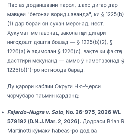
Пас аз доданшавии парол, шахс дигар дар
мавқеи "бегонаи воридшаванда", ки § 1225(b)
(1) дар бораи он сухан меронад, нест.
Ҳукумат метавонад ваколатҳои дигари
нигоҳдошт дошта бошад — § 1225(b)(2), §
1226(a) ё эҳтимолан § 1226(c), вақте ки фактҳо
дастгирӣ мекунанд — аммо ӯ наметавонад §
1225(b)(1)-ро истифода барад.
Ду қарори қаблии Округи Ню-Ҷерси
чорчӯбаро таъмин карданд:
Fajardo-Nugra v. Soto
, No. 26-975, 2026 WL
579192 (D.N.J. Mar. 2, 2026).
Додраси Brian R.
Martinotti кӯмаки habeas-ро дод ва