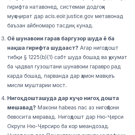
гирифта натавонед, системаи додгоҳи
муҳоҷират дар acis.eoir.justice.gov метавонад
баъзан айбномаро тасдиқ кунад.
Оё шунавоии гарав баргузор шуда ё ба
нақша гирифта шудааст?
Агар нигоҳдошт
тибқи § 1225(b)(1) сабт шуда бошад ва ҳукумат
ба ҷадвал гузоштани шунавоии гаравро рад
карда бошад, парванда дар ҳамон мавқеъ
мисли муштарии мост.
Нигоҳдошташуда дар куҷо нигоҳ дошта
мешавад?
Макони habeas пас аз нигоҳбони
бевосита меравад. Нигоҳдошт дар Ню-Ҷерси
Округи Ню-Ҷерсиро ба кор меандозад.