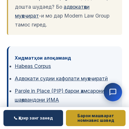
дошта шудаед? Бо
адвокатҳои
муҳоҷират
-и мо дар Modern Law Group
тамос гиред.
Хидматҳои алоқаманд
Habeas Corpus
Адвокати судии кафолати муҳоҷиратӣ
Parole in Place (PIP) барои ҳамсарони
шаҳрвандони ИМА
Ҳимояи депортатсия ва хориҷкунӣ
Барои машварат
📞 Ҳозир занг занед
номнавис шавед
Мақолаҳои алоқаманд