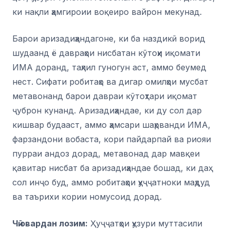
ки нақли ҳамгироии воқеиро вайрон мекунад.
Барои аризадиҳандагоне, ки ба наздикӣ ворид
шудаанд ё давраҳои нисбатан кӯтоҳи иқомати
ИМА доранд, таҳлил гуногун аст, аммо беумед
нест. Сифати робитаҳо ва дигар омилҳои мусбат
метавонанд барои давраи кӯтоҳтари иқомат
ҷуброн кунанд. Аризадиҳандае, ки ду сол дар
кишвар будааст, аммо ҳамсари шаҳрванди ИМА,
фарзандони вобаста, кори пайдарпай ва риояи
пурраи андоз дорад, метавонад дар мавқеи
қавитар нисбат ба аризадиҳандае бошад, ки даҳ
сол инҷо буд, аммо робитаҳои ҳуҷҷатноки маҳдуд
ва таърихи кории номусоид дорад.
Чӣ овардан лозим:
Ҳуҷҷатҳои ҳузури муттасили