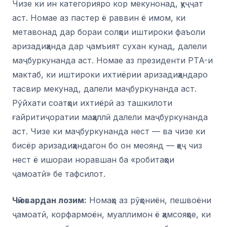
Чизе ки ин категорияро кор мекунонад, ҳуҷҷат
аст. Номае аз пастер ё раввин ё имом, ки
метавонад дар бораи солҳои иштироки фаъоли
аризадиҳанда дар ҷамъият сухан кунад, далели
маҷбуркунанда аст. Номае аз президенти PTA-и
мактаб, ки иштироки ихтиёрии аризадиҳандаро
тасвир мекунад, далели маҷбуркунанда аст.
Рӯйхати соатҳои ихтиёрӣ аз ташкилоти
ғайритиҷоратии маҳаллӣ далели маҷбуркунанда
аст. Чизе ки маҷбуркунанда нест — ва чизе ки
бисёр аризадиҳандагон бо он меоянд — ҳеҷ чиз
нест ё ишораи норавшан ба «робитаҳои
ҷамоатӣ» бе тафсилот.
Чӣ овардан лозим:
Номаҳо аз рӯҳониён, пешвоёни
ҷамоатӣ, корфармоён, муаллимон ё ҳамсояҳое, ки