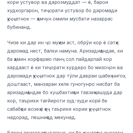
кори устувор ва дарозмуддат — ё, барои
худкоргарон, тиҷорати устувор бо даромади
ҳуҷҷатнок — ҳамчун омили мусбати назаррас
бубинанд.
Чизе ки дар ин ҷо муҳим аст, обрӯи кор ё сатҳи
даромад нест, балки намуна. Аризадиҳандае, ки
ба ҳамин корфармо панҷ сол пайдарпай кор
кардааст ё ки тиҷорати хурдеро бо мизоҷон ва
даромади ҳуҷҷатнок дар тӯли давраи шабеҳ нигоҳ
доштааст, манзараи хеле гуногунро нисбат ба
аризадиҳандае бо хушбахтиҳои тавзеҳнашуда дар
кор, таърихи тағйироти зуд-зуди корӣ бе
сабабҳои возеҳ ё ҳеҷ таърихи кории ҳуҷҷатнок
надорад, пешниҳод мекунад.
Барои аризадиҳандагоне, ки бо ҳуҷҷатҳои иҷозати