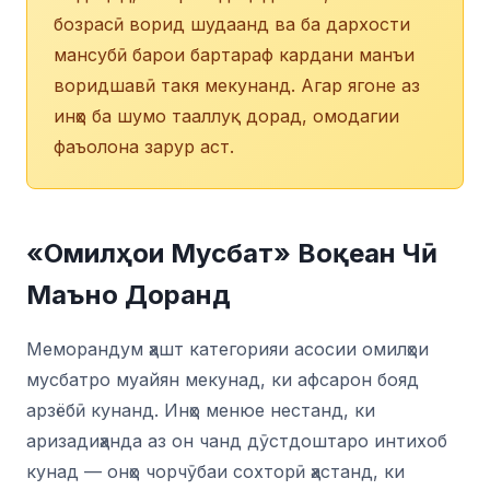
бозрасӣ ворид шудаанд ва ба дархости
мансубӣ барои бартараф кардани манъи
воридшавӣ такя мекунанд. Агар ягоне аз
инҳо ба шумо тааллуқ дорад, омодагии
фаъолона зарур аст.
«Омилҳои Мусбат» Воқеан Чӣ
Маъно Доранд
Меморандум ҳашт категорияи асосии омилҳои
мусбатро муайян мекунад, ки афсарон бояд
арзёбӣ кунанд. Инҳо менюе нестанд, ки
аризадиҳанда аз он чанд дӯстдоштаро интихоб
кунад — онҳо чорчӯбаи сохторӣ ҳастанд, ки