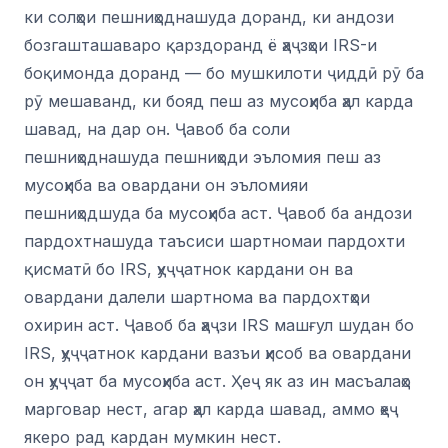
ки солҳои пешниҳоднашуда доранд, ки андози
бозгашташаваро қарздоранд ё ҳаҷзҳои IRS-и
боқимонда доранд — бо мушкилоти ҷиддӣ рӯ ба
рӯ мешаванд, ки бояд пеш аз мусоҳиба ҳал карда
шавад, на дар он. Ҷавоб ба соли
пешниҳоднашуда пешниҳоди эъломия пеш аз
мусоҳиба ва овардани он эъломияи
пешниҳодшуда ба мусоҳиба аст. Ҷавоб ба андози
пардохтнашуда таъсиси шартномаи пардохти
қисматӣ бо IRS, ҳуҷҷатнок кардани он ва
овардани далели шартнома ва пардохтҳои
охирин аст. Ҷавоб ба ҳаҷзи IRS машғул шудан бо
IRS, ҳуҷҷатнок кардани вазъи ҳисоб ва овардани
он ҳуҷҷат ба мусоҳиба аст. Ҳеҷ як аз ин масъалаҳо
марговар нест, агар ҳал карда шавад, аммо ҳеҷ
якеро рад кардан мумкин нест.