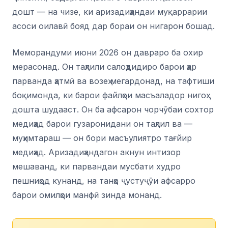
дошт — на чизе, ки аризадиҳандаи муқаррарии
асоси оилавӣ бояд дар бораи он нигарон бошад.
Меморандуми июни 2026 он давраро ба охир
мерасонад. Он таҳлили салоҳдидиро барои ҳар
парванда ҳатмӣ ва возеҳ мегардонад, на тафтиши
боқимонда, ки барои файлҳои масъаладор нигоҳ
дошта шудааст. Он ба афсарон чорчӯбаи сохтор
медиҳад барои гузаронидани он таҳлил ва —
муҳимтараш — он бори масъулиятро тағйир
медиҳад. Аризадиҳандагон акнун интизор
мешаванд, ки парвандаи мусбати худро
пешниҳод кунанд, на танҳо ҷустуҷӯи афсарро
барои омилҳои манфӣ зинда монанд.