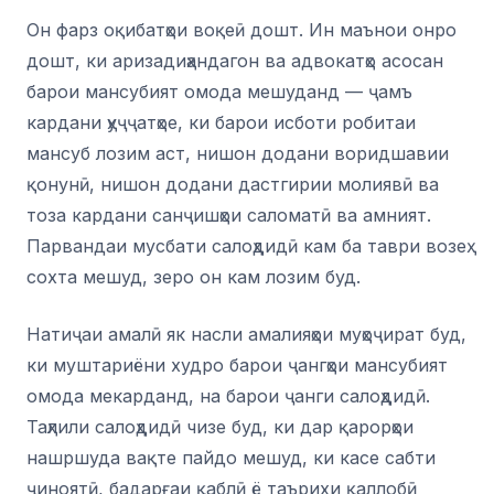
Он фарз оқибатҳои воқеӣ дошт. Ин маънои онро
дошт, ки аризадиҳандагон ва адвокатҳо асосан
барои мансубият омода мешуданд — ҷамъ
кардани ҳуҷҷатҳое, ки барои исботи робитаи
мансуб лозим аст, нишон додани воридшавии
қонунӣ, нишон додани дастгирии молиявӣ ва
тоза кардани санҷишҳои саломатӣ ва амният.
Парвандаи мусбати салоҳдидӣ кам ба таври возеҳ
сохта мешуд, зеро он кам лозим буд.
Натиҷаи амалӣ як насли амалияҳои муҳоҷират буд,
ки муштариёни худро барои ҷангҳои мансубият
омода мекарданд, на барои ҷанги салоҳдидӣ.
Таҳлили салоҳдидӣ чизе буд, ки дар қарорҳои
нашршуда вақте пайдо мешуд, ки касе сабти
ҷиноятӣ, бадарғаи қаблӣ ё таърихи қаллобӣ