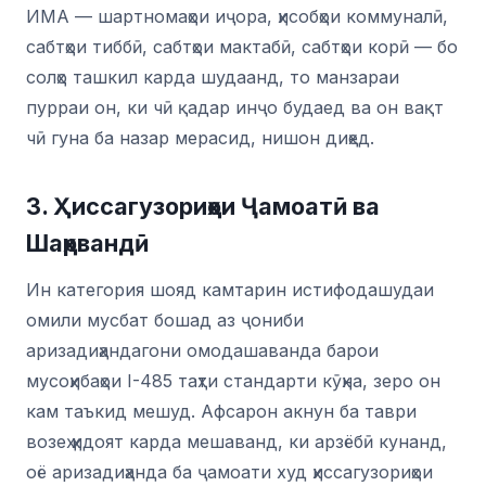
ИМА — шартномаҳои иҷора, ҳисобҳои коммуналӣ,
сабтҳои тиббӣ, сабтҳои мактабӣ, сабтҳои корӣ — бо
солҳо ташкил карда шудаанд, то манзараи
пурраи он, ки чӣ қадар инҷо будаед ва он вақт
чӣ гуна ба назар мерасид, нишон диҳед.
3. Ҳиссагузориҳои Ҷамоатӣ ва
Шаҳрвандӣ
Ин категория шояд камтарин истифодашудаи
омили мусбат бошад аз ҷониби
аризадиҳандагони омодашаванда барои
мусоҳибаҳои I-485 таҳти стандарти кӯҳна, зеро он
кам таъкид мешуд. Афсарон акнун ба таври
возеҳ ҳидоят карда мешаванд, ки арзёбӣ кунанд,
оё аризадиҳанда ба ҷамоати худ ҳиссагузориҳои