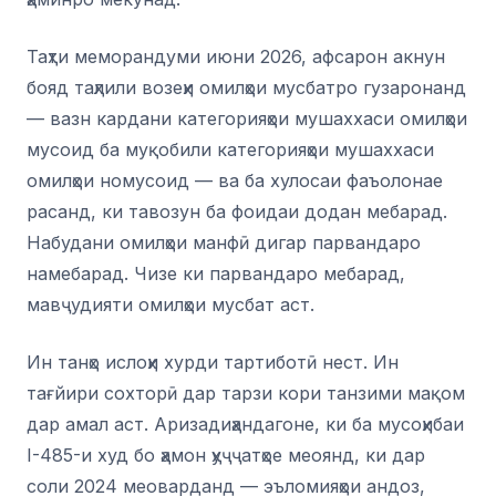
Таҳти меморандуми июни 2026, афсарон акнун
бояд таҳлили возеҳи омилҳои мусбатро гузаронанд
— вазн кардани категорияҳои мушаххаси омилҳои
мусоид ба муқобили категорияҳои мушаххаси
омилҳои номусоид — ва ба хулосаи фаъолонае
расанд, ки тавозун ба фоидаи додан мебарад.
Набудани омилҳои манфӣ дигар парвандаро
намебарад. Чизе ки парвандаро мебарад,
мавҷудияти омилҳои мусбат аст.
Ин танҳо ислоҳи хурди тартиботӣ нест. Ин
тағйири сохторӣ дар тарзи кори танзими мақом
дар амал аст. Аризадиҳандагоне, ки ба мусоҳибаи
I-485-и худ бо ҳамон ҳуҷҷатҳое меоянд, ки дар
соли 2024 меоварданд — эъломияҳои андоз,