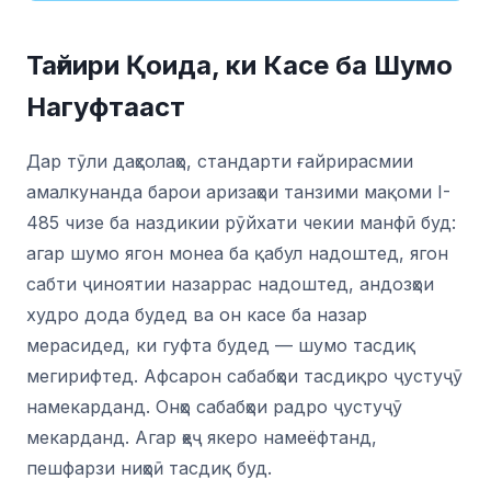
Тағйири Қоида, ки Касе ба Шумо
Нагуфтааст
Дар тӯли даҳсолаҳо, стандарти ғайрирасмии
амалкунанда барои аризаҳои танзими мақоми I-
485 чизе ба наздикии рӯйхати чекии манфӣ буд:
агар шумо ягон монеа ба қабул надоштед, ягон
сабти ҷиноятии назаррас надоштед, андозҳои
худро дода будед ва он касе ба назар
мерасидед, ки гуфта будед — шумо тасдиқ
мегирифтед. Афсарон сабабҳои тасдиқро ҷустуҷӯ
намекарданд. Онҳо сабабҳои радро ҷустуҷӯ
мекарданд. Агар ҳеҷ якеро намеёфтанд,
пешфарзи ниҳоӣ тасдиқ буд.