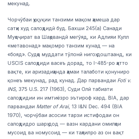
мекунад.
Чорчӯбаи ҳуқуқии танзими мақом ҳамеша дар
сатҳи худ салоҳдидӣ буд. Бахши 245(a) Санади
Муҳоҷират ва Шаҳрвандӣ мегӯяд, ки Адлияи Кулл
«метавонад» мақомро танзим кунад — на
«бояд». Судҳо муддати тӯлонӣ нигоҳ доштаанд, ки
USCIS салоҳдиди васеъ дорад, то I-485-ро ҳатто
вақте, ки аризадиҳанда ҳамаи талаботи қонуниро
қонеъ мекунад, рад кунад. Дар парвандаи
Foti v.
INS
, 375 U.S. 217 (1963), Суди Олӣ табиати
салоҳдидии ин имтиёзро эътироф кард. BIA, дар
парвандаи
Matter of Arai
, 13 I&N Dec. 494 (BIA
1970), чорчӯбаи асосии тарзи истифодаи он
салоҳдидро шарҳ дод — вазн кардани омилҳои
мусоид ва номусоид — ки таҳлилро аз он вақт