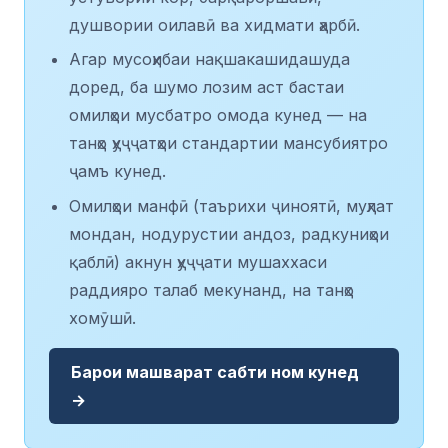
душвории оилавӣ ва хидмати ҳарбӣ.
Агар мусоҳибаи нақшакашидашуда
доред, ба шумо лозим аст бастаи
омилҳои мусбатро омода кунед — на
танҳо ҳуҷҷатҳои стандартии мансубиятро
ҷамъ кунед.
Омилҳои манфӣ (таърихи ҷиноятӣ, муҳлат
мондан, нодурустии андоз, радкуниҳои
қаблӣ) акнун ҳуҷҷати мушаххаси
раддияро талаб мекунанд, на танҳо
хомӯшӣ.
Барои машварат сабти ном кунед
→