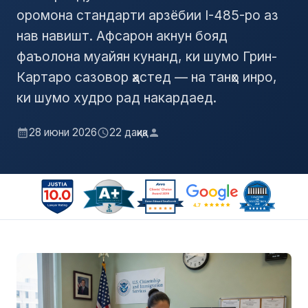
оромона стандарти арзёбии I-485-ро аз
нав навишт. Афсарон акнун бояд
фаъолона муайян кунанд, ки шумо Грин-
Картаро сазовор ҳастед — на танҳо инро,
ки шумо худро рад накардаед.
28 июни 2026
22 дақиқа