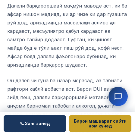
Далели барқароршавӣ маҷмӯи маводе аст, ки ба
афсар нишон медиҳад, ки ҳар чизе ки дар гузашта
рӯй дод, аризадиҳанда масъалаҳои аслиро ҳал
кардааст, масъулиятро қабул кардааст ва
самтро тағйир додааст. Гуфтан, ки ҷиноят
майда буд ё тӯли вақт пеш рӯй дод, кофӣ нест.
Афсар бояд далели фаъолонаро бубинад, ки
аризадиҳанда барқарор шудааст.
Он далел чӣ гуна ба назар мерасад, аз табиати
рафтори қаблӣ вобаста аст. Барои DUI аз солҳои
зиёд пеш, далели барқароршавӣ метавонад
анҷоми барномаи табобати алкогол, ҳуҷҷати
ҳушёрӣ, номаҳо аз провайдерҳои табобат ва сабти
Барои машварат сабти
тозаи ҳаракат дар солҳои баъдиро дар бар гирад.
📞 Занг занед
ном кунед
Барои ҷинояти доштани нашъамандӣ, он