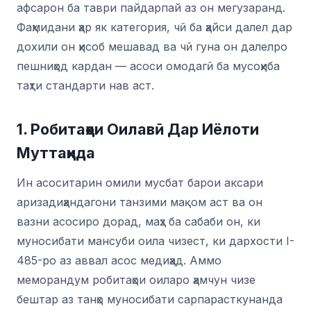
афсарон ба таври пайдарпай аз он мегузаранд.
Фаҳмидани ҳар як категория, чӣ ба ҳайси далел дар
дохили он ҳисоб мешавад ва чӣ гуна он далелро
пешниҳод кардан — асоси омодагӣ ба мусоҳиба
таҳти стандарти нав аст.
1. Робитаҳои Оилавӣ Дар Иёлоти
Муттаҳида
Ин асоситарин омили мусбат барои аксари
аризадиҳандагони танзими мақом аст ва он
вазни асосиро дорад, маҳз ба сабаби он, ки
муносибати мансуби оила чизест, ки дархости I-
485-ро аз аввал асос медиҳад. Аммо
меморандум робитаҳои оиларо ҳамчун чизе
бештар аз танҳо муносибати сарпарасткунанда