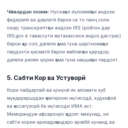
Чӣ овардан лозим:
Нусхаҳои эъломияҳои андози
федералӣ ва давлатӣ барои се то панҷ соли
охир; транскриптҳои андози IRS (ройгон дар
IRS.gov ё тавассути мутахассиси андоз дастрас)
барои ҳар сол; далели ҳама гуна шартномаҳои
пардохти қисматӣ барои маблағҳои қарздор;
далели риояи ҷории ҳама гуна нақшаҳои пардохт.
5. Сабти Кор ва Устуворӣ
Кори пайдарпай ва қонунӣ як аломати хуб
муқарраршудаи ҳамгироии иқтисодӣ, худкифоӣ
ва ҳиссагузорӣ ба иқтисоди ИМА аст.
Меморандум афсаронро ҳидоят мекунад, ки
сабти кории аризадиҳандаро арзёбӣ кунанд ва