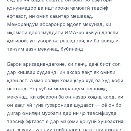
қонунмадор ва иштироки ҷамоатӣ тавсиф
ёфтааст, ин омил қавитар мешавад.
Меморандум афсаронро ҳидоят мекунад, ки
иқомати дарозмуддати ИМА-ро ҳамчун далели
ҳамгироӣ, устуворӣ ва решадорӣ, ки ба фоидаи
танзим вазн мекунад, бубинанд.
Барои аризадиҳандагоне, ки панҷ, даҳ ё бист сол
дар кишвар будаанд, ин аксар вақт як омили
қавӣ аст. Аммо солҳои хоми ҳузур худ ба худ кофӣ
нестанд. Чорчӯбаи меморандум пешниҳод
мекунад, ки афсарон ба он назар хоҳанд кард, ки
он вақт чӣ гуна гузаронида шудааст — оё он бо
дигар омилҳои мусбати дар ин ҷо тавсифшуда
тавсиф ёфтааст ё дар мақоми қонунӣ хушбахтиҳо
ҳаст, ҳузури тӯлонии ғоибонагӣ ё рафтори дигаре,