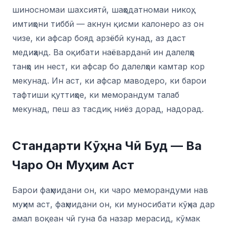
шиносномаи шахсиятӣ, шаҳодатномаи никоҳ,
имтиҳони тиббӣ — акнун қисми калонеро аз он
чизе, ки афсар бояд арзёбӣ кунад, аз даст
медиҳанд. Ва оқибати наёварданӣ ин далелҳо
танҳо ин нест, ки афсар бо далелҳои камтар кор
мекунад. Ин аст, ки афсар маводеро, ки барои
тафтиши қуттиҳое, ки меморандум талаб
мекунад, пеш аз тасдиқ ниёз дорад, надорад.
Стандарти Кӯҳна Чӣ Буд — Ва
Чаро Он Муҳим Аст
Барои фаҳмидани он, ки чаро меморандуми нав
муҳим аст, фаҳмидани он, ки муносибати кӯҳна дар
амал воқеан чӣ гуна ба назар мерасид, кӯмак