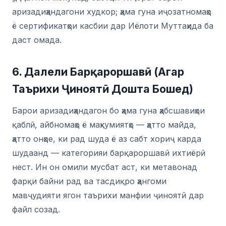
аризадиҳандагони худкор; ҳама гуна иҷозатномаҳо
ё сертификатҳои касбии дар Иёлоти Муттаҳида ба
даст омада.
6. Далели Барқароршавӣ (Агар
Таърихи Ҷиноятӣ Дошта Бошед)
Барои аризадиҳандагон бо ҳама гуна ҳабсшавиҳои
қаблӣ, айбномаҳо ё маҳкумиятҳо — ҳатто майда,
ҳатто онҳое, ки рад шуда ё аз сабт хориҷ карда
шудаанд — категорияи барқароршавӣ ихтиёрӣ
нест. Ин он омили мусбат аст, ки метавонад
фарқи байни рад ва тасдиқро ҳангоми
мавҷудияти ягон таърихи манфии ҷиноятӣ дар
файл созад.