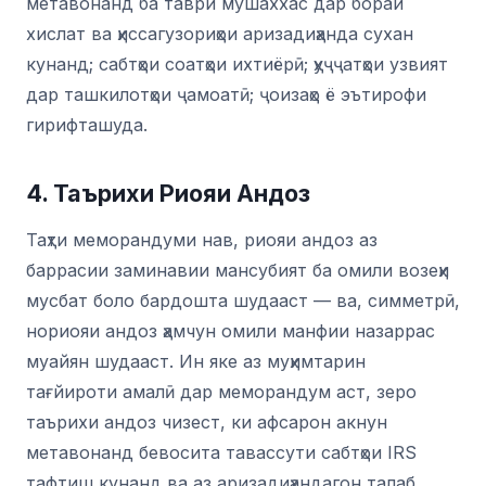
метавонанд ба таври мушаххас дар бораи
хислат ва ҳиссагузориҳои аризадиҳанда сухан
кунанд; сабтҳои соатҳои ихтиёрӣ; ҳуҷҷатҳои узвият
дар ташкилотҳои ҷамоатӣ; ҷоизаҳо ё эътирофи
гирифташуда.
4. Таърихи Риояи Андоз
Таҳти меморандуми нав, риояи андоз аз
баррасии заминавии мансубият ба омили возеҳи
мусбат боло бардошта шудааст — ва, симметрӣ,
нориояи андоз ҳамчун омили манфии назаррас
муайян шудааст. Ин яке аз муҳимтарин
тағйироти амалӣ дар меморандум аст, зеро
таърихи андоз чизест, ки афсарон акнун
метавонанд бевосита тавассути сабтҳои IRS
тафтиш кунанд ва аз аризадиҳандагон талаб