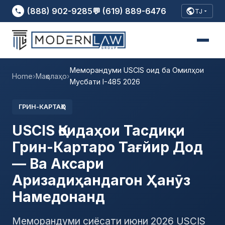
(888) 902-9285
💬 (619) 889-6476
TJ
Меморандуми USCIS оид ба Омилҳои
Home
›
Мақолаҳо
›
Мусбати I-485 2026
ГРИН-КАРТАҲО
USCIS Қоидаҳои Тасдиқи
Грин-Картаро Тағйир Дод
— Ва Аксари
Аризадиҳандагон Ҳанӯз
Намедонанд
Меморандуми сиёсати июни 2026 USCIS