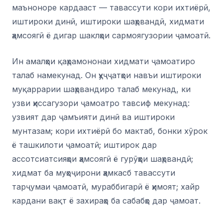
маъноноре кардааст — тавассути кори ихтиёрӣ,
иштироки динӣ, иштироки шаҳрвандӣ, хидмати
ҳамсоягӣ ё дигар шаклҳои сармоягузории ҷамоатӣ.
Ин амалҳои қаҳрамононаи хидмати ҷамоатиро
талаб намекунад. Он ҳуҷҷатҳои навъи иштироки
муқаррарии шаҳрвандиро талаб мекунад, ки
узви ҳиссагузори ҷамоатро тавсиф мекунад:
узвият дар ҷамъияти динӣ ва иштироки
мунтазам; кори ихтиёрӣ бо мактаб, бонки хӯрок
ё ташкилоти ҷамоатӣ; иштирок дар
ассотсиатсияҳои ҳамсоягӣ ё гурӯҳҳои шаҳрвандӣ;
хидмат ба муҳоҷирони ҳамкасб тавассути
тарҷумаи ҷамоатӣ, мураббигарӣ ё ҳимоят; хайр
кардани вақт ё захираҳо ба сабабҳо дар ҷамоат.