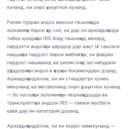
кунанд, ки онро ҳуҷҷатнок кунанд.
Риояи пурраи андоз маънои пешниҳоди
эъломияҳо барои ҳар сол, ки дар он аризадиҳанда
тибқи қоидаҳои IRS бояд пешниҳод мекард,
пардохти андозҳои қарздор дар вақт (ё таъсиси
нақшаҳои пардохт барои маблағҳое, ки фавран
пардохт нашаванд ва риояи онҳо) ва набудани
ӯҳдадориҳои андоз ё ҳаҷзҳои боқимондаро дорад.
Аризадиҳандагоне, ки ин стандартро қонеъ
мекунанд ва метавонанд онро ҳуҷҷатнок кунанд
— бо нусхаҳои эъломияҳои пешниҳодшуда ва
транскриптҳои андози IRS — омили мусбати
қавӣ дар ин категория доранд.
Аризадиҳандагоне, ки ин корро намекунанд —