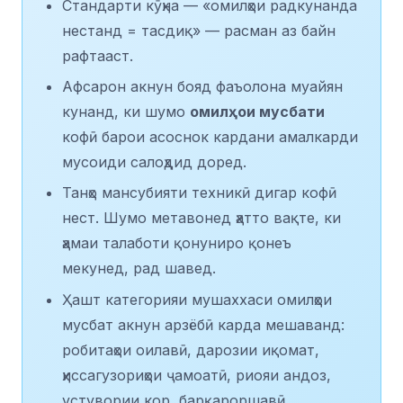
Стандарти кӯҳна — «омилҳои радкунанда
нестанд = тасдиқ» — расман аз байн
рафтааст.
Афсарон акнун бояд фаъолона муайян
кунанд, ки шумо
омилҳои мусбати
кофӣ барои асоснок кардани амалкарди
мусоиди салоҳдид доред.
Танҳо мансубияти техникӣ дигар кофӣ
нест. Шумо метавонед ҳатто вақте, ки
ҳамаи талаботи қонуниро қонеъ
мекунед, рад шавед.
Ҳашт категорияи мушаххаси омилҳои
мусбат акнун арзёбӣ карда мешаванд:
робитаҳои оилавӣ, дарозии иқомат,
ҳиссагузориҳои ҷамоатӣ, риояи андоз,
устувории кор, барқароршавӣ,