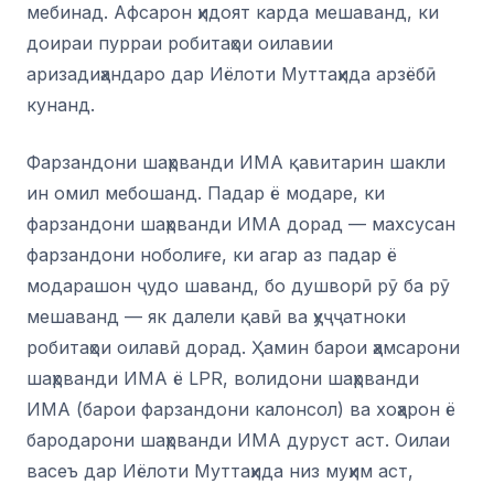
мебинад. Афсарон ҳидоят карда мешаванд, ки
доираи пурраи робитаҳои оилавии
аризадиҳандаро дар Иёлоти Муттаҳида арзёбӣ
кунанд.
Фарзандони шаҳрванди ИМА қавитарин шакли
ин омил мебошанд. Падар ё модаре, ки
фарзандони шаҳрванди ИМА дорад — махсусан
фарзандони ноболиғе, ки агар аз падар ё
модарашон ҷудо шаванд, бо душворӣ рӯ ба рӯ
мешаванд — як далели қавӣ ва ҳуҷҷатноки
робитаҳои оилавӣ дорад. Ҳамин барои ҳамсарони
шаҳрванди ИМА ё LPR, волидони шаҳрванди
ИМА (барои фарзандони калонсол) ва хоҳарон ё
бародарони шаҳрванди ИМА дуруст аст. Оилаи
васеъ дар Иёлоти Муттаҳида низ муҳим аст,