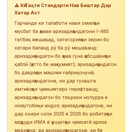
⚠️ Кӣ Таҳти Стандарти Нав Бештар Дар
Хатар Аст
Гарчанде ки талаботи нави омилҳои
мусбат ба ҳамаи аризадиҳандагони I-485
татбиқ мешавад, категорияҳои зерин бо
хатари баланд рӯ ба рӯ мешаванд:
аризадиҳандагон бо ҳама гуна ҳабсшавиҳои
қаблӣ (ҳатто бе маҳкумият); аризадиҳандагон
бо давраҳои мақоми ғайриқонунӣ;
аризадиҳандагоне, ки дар гузашта
имтиёзҳои ҷамъиятиро гирифтаанд;
аризадиҳандагон бо таърихи нопурра ё
номутобиқи андоз; аризадиҳандагоне, ки
дар охири соли 2025 ё 2026 бо робитаҳои
маҳдуди ИМА ё ҳуҷҷатҳои ҷамоатӣ ариза
медиҳанд; ва аризадиҳандагоне, ки бе