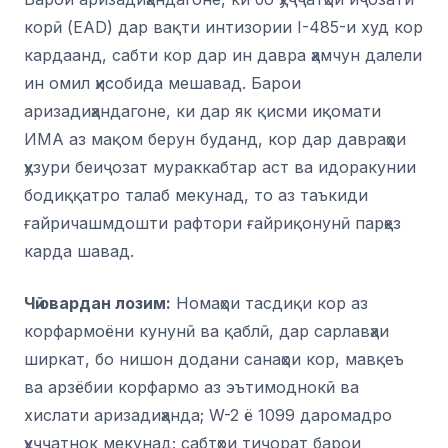
корӣ (EAD) дар вақти интизории I-485-и худ кор
кардаанд, сабти кор дар ин давра ҳамчун далели
ин омил ҳисобида мешавад. Барои
аризадиҳандагоне, ки дар як қисми иқомати
ИМА аз мақом берун буданд, кор дар давраҳои
ҳузури беиҷозат мураккабтар аст ва идоракунии
бодиққатро талаб мекунад, то аз таъкиди
ғайричашмдошти рафтори ғайриқонунӣ парҳез
карда шавад.
Чӣ овардан лозим:
Номаҳои тасдиқи кор аз
корфармоёни кунунӣ ва қаблӣ, дар сарлавҳаи
ширкат, бо нишон додани санаҳои кор, мавқеъ
ва арзёбии корфармо аз эътимоднокӣ ва
хислати аризадиҳанда; W-2 ё 1099 даромадро
ҳуҷҷатнок мекунад; сабтҳои тиҷорат барои