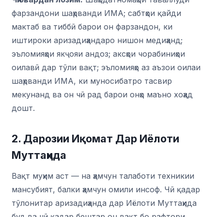
фарзандони шаҳрванди ИМА; сабтҳои қайди
мактаб ва тиббӣ барои он фарзандон, ки
иштироки аризадиҳандаро нишон медиҳанд;
эъломияҳои якҷояи андоз; аксҳои чорабиниҳои
оилавӣ дар тӯли вақт; эъломияҳо аз аъзои оилаи
шаҳрванди ИМА, ки муносибатро тасвир
мекунанд ва он чӣ рад барои онҳо маъно хоҳад
дошт.
2. Дарозии Иқомат Дар Иёлоти
Муттаҳида
Вақт муҳим аст — на ҳамчун талаботи техникии
мансубият, балки ҳамчун омили инсоф. Чӣ қадар
тӯлонитар аризадиҳанда дар Иёлоти Муттаҳида
буд ва чӣ қадар бештар он вақт бо рафтори