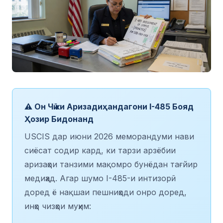
⚠️ Он Чӣ ки Аризадиҳандагони I-485 Бояд
Ҳозир Бидонанд
USCIS дар июни 2026 меморандуми нави
сиёсат содир кард, ки тарзи арзёбии
аризаҳои танзими мақомро бунёдан тағйир
медиҳад. Агар шумо I-485-и интизорӣ
доред ё нақшаи пешниҳоди онро доред,
инҳо чизҳои муҳим: