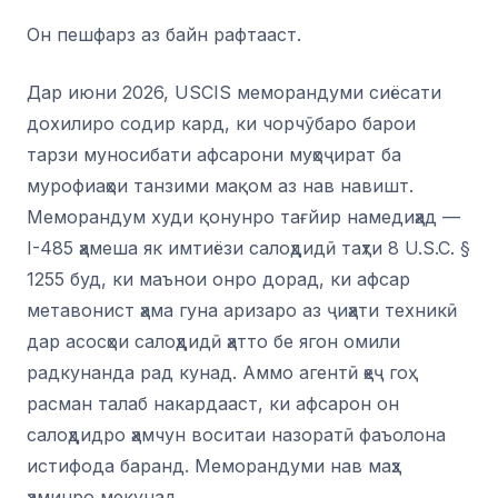
Он пешфарз аз байн рафтааст.
Дар июни 2026, USCIS меморандуми сиёсати
дохилиро содир кард, ки чорчӯбаро барои
тарзи муносибати афсарони муҳоҷират ба
мурофиаҳои танзими мақом аз нав навишт.
Меморандум худи қонунро тағйир намедиҳад —
I-485 ҳамеша як имтиёзи салоҳдидӣ таҳти 8 U.S.C. §
1255 буд, ки маънои онро дорад, ки афсар
метавонист ҳама гуна аризаро аз ҷиҳати техникӣ
дар асосҳои салоҳдидӣ ҳатто бе ягон омили
радкунанда рад кунад. Аммо агентӣ ҳеҷ гоҳ
расман талаб накардааст, ки афсарон он
салоҳдидро ҳамчун воситаи назоратӣ фаъолона
истифода баранд. Меморандуми нав маҳз
ҳаминро мекунад.