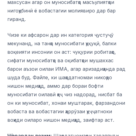
махсусан агар он муносибатҳо масъулиятҳои
нигоҳубинӣ ё вобастагии молиявиро дар бар
гиранд.
Чизе ки афсарон дар ин категория ҷустуҷӯ
мекунанд, на танҳо муносибати ҳуқуқӣ, балки
воқеияти инсонии он аст: чуқурии робитаҳо,
сифати муносибатҳо ва оқибатҳои мушаххас
барои аъзои оилаи ИМА, агар аризадиҳанда рад
шуда буд. Файле, ки шаҳодатномаи никоҳро
нишон медиҳад, аммо дар бораи бофти
муносибати оилавӣ ҳеҷ чиз надорад, нисбат ба
он ки муносибат, хонаи муштарак, фарзандони
вобаста ва вобастагии ҳаррӯзаи ҳуҷҷатноки
воҳиди оиларо нишон медиҳад, заифтар аст.
Чӣ овардан лозим:
Шаҳодатномаҳои таваллуди