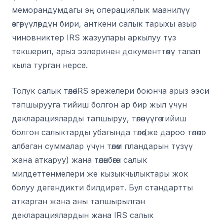
меморандумдагы эң операциялык маанилүү
өзгөрүүлөрдүн бири, анткени салык тарыхы азыр
чиновниктер IRS жазуулары аркылуу түз
текшерип, арыз ээлеринен документтөөнү талап
кыла турган нерсе.
Толук салык төлөө IRS эрежелери боюнча арыз ээси
тапшырууга тийиш болгон ар бир жыл үчүн
декларацияларды тапшыруу, төлөнүүгө тийиш
болгон салыктарды убагында төлөө (же дароо төлөнө
албаган суммалар үчүн төлөм пландарын түзүү
жана аткаруу) жана төлөнбөгөн салык
милдеттенмелери же кызыкчылыктары жок
болуу дегендикти билдирет. Бул стандартты
аткарган жана аны тапшырылган
декларациялардын жана IRS салык