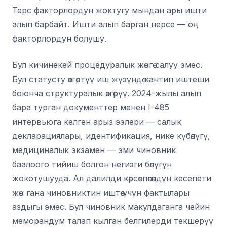
Терс факторлордун жоктугу мындан ары ишти
алып барбайт. Ишти алып барган нерсе — оң
факторлордун болушу.
Бул кичинекей процедуралык жөнгө салуу эмес.
Бул статусту өзгөртүү иш жүзүндө кантип иштеши
боюнча структуралык өзгөрүү. 2024-жылы алып
бара турган документтер менен I-485
интервьюга келген арыз ээлери — салык
декларациялары, идентификация, нике күбөлүгү,
медициналык экзамен — эми чиновник
баалоого тийиш болгон негизги бөлүгүн
жокотушууда. Ал далилди көрсөтпөгөндүн кесепети
жөн гана чиновниктин иштөө үчүн фактылары
аздыгы эмес. Бул чиновник макулдаганга чейин
меморандум талап кылган белгилерди текшерүү