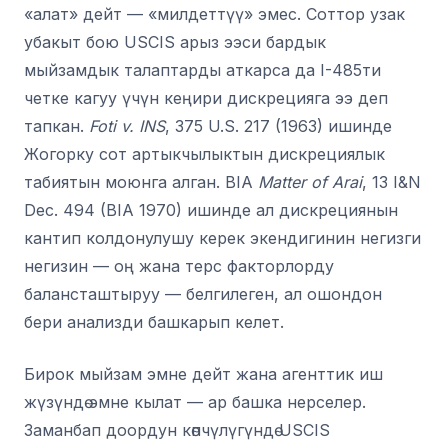
«алат» дейт — «милдеттүү» эмес. Соттор узак
убакыт бою USCIS арыз ээси бардык
мыйзамдык талаптарды аткарса да I-485ти
четке кагуу үчүн кеңири дискрецияга ээ деп
тапкан.
Foti v. INS
, 375 U.S. 217 (1963) ишинде
Жогорку сот артыкчылыктын дискрециялык
табиятын моюнга алган. BIA
Matter of Arai
, 13 I&N
Dec. 494 (BIA 1970) ишинде ал дискрециянын
кантип колдонулушу керек экендигинин негизги
негизин — оң жана терс факторлорду
балансташтыруу — белгилеген, ал ошондон
бери анализди башкарып келет.
Бирок мыйзам эмне дейт жана агенттик иш
жүзүндө эмне кылат — ар башка нерселер.
Заманбап доордун көпчүлүгүндө USCIS