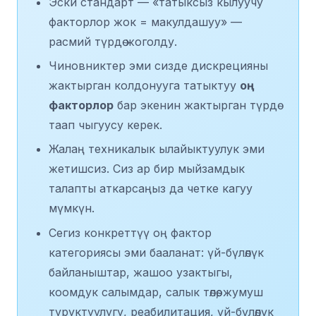
Эски стандарт — «татыксыз кылуучу
факторлор жок = макулдашуу» —
расмий түрдө жоголду.
Чиновниктер эми сизде дискрецияны
жактырган колдонууга татыктуу
оң
факторлор
бар экенин жактырган түрдө
таап чыгуусу керек.
Жалаң техникалык ылайыктуулук эми
жетишсиз. Сиз ар бир мыйзамдык
талапты аткарсаңыз да четке кагуу
мүмкүн.
Сегиз конкреттүү оң фактор
категориясы эми бааланат: үй-бүлөлүк
байланыштар, жашоо узактыгы,
коомдук салымдар, салык төлөө, жумуш
туруктуулугу, реабилитация, үй-бүлөлүк