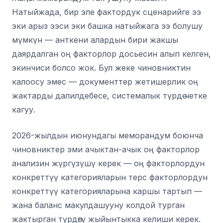
Натыйжада, бир эле фактордук сценарийге ээ
эки арыз ээси эки башка натыйжага ээ болушу
мүмкүн — анткени алардын бири жакшы
даярдалган оң факторлор досьесин алып келген,
экинчиси болсо жок. Бул жеке чиновниктин
калоосу эмес — документтер жетишерлик оң
жактарды далилдебесе, системалык түрдө четке
кагуу.
2026-жылдын июнундагы меморандум боюнча
чиновниктер эми ачыктан-ачык оң факторлор
анализин жүргүзүшү керек — оң факторлордун
конкреттүү категорияларын терс факторлордун
конкреттүү категорияларына каршы тартып —
жана баланс макулдашууну колдой турган
жактырган түрдөгү жыйынтыкка келиши керек.