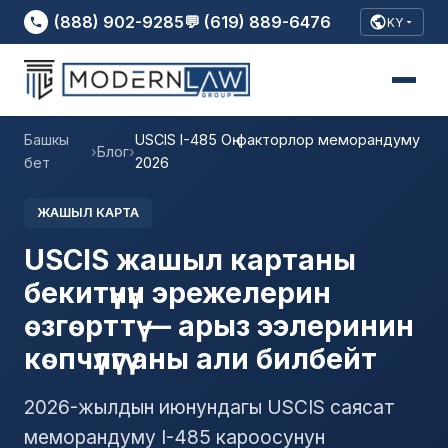
(888) 902-9285
💬 (619) 889-6476
KY
Башкы
USCIS I-485 Оң факторлор меморандуму
›
Блог
›
бет
2026
ЖАШЫЛ КАРТА
USCIS жашыл картаны
бекитүүнүн эрежелерин
өзгөрттү — арыз ээлеринин
көпчүлүгү аны али билбейт
2026-жылдын июнундагы USCIS саясат
меморандуму I-485 кароосунун