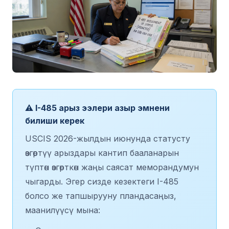
⚠️ I-485 арыз ээлери азыр эмнени
билиши керек
USCIS 2026-жылдын июнунда статусту
өзгөртүү арыздары кантип бааланарын
түптөн өзгөрткөн жаңы саясат меморандумун
чыгарды. Эгер сизде кезектеги I-485
болсо же тапшырууну пландасаңыз,
маанилүүсү мына: