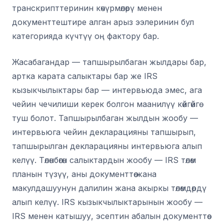
транскрипттеринин көчүрмөлөрү менен
документтештире алган арыз ээлеринин бул
категорияда күчтүү оң фактору бар.
Жасабагандар — тапшырылбаган жылдары бар,
артка карата салыктары бар же IRS
кызыкчылыктары бар — интервьюда эмес, ага
чейин чечилиши керек болгон маанилүү көйгөйгө
туш болот. Тапшырылбаган жылдын жообу —
интервьюга чейин декларацияны тапшырып,
тапшырылган декларацияны интервьюга алып
келүү. Төлөнбөгөн салыктардын жообу — IRS төлөм
планын түзүү, аны документтөө жана
макулдашуунун далилин жана акыркы төлөмдөрдү
алып келүү. IRS кызыкчылыктарынын жообу —
IRS менен катышуу, эсептин абалын документтөө