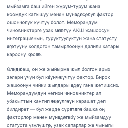
мыйзамга баш ийген жүрүм-турум жана
коомдук катышуу менен мүнөздөлсө, бул фактор
ошончолук күчтүү болот. Меморандум
чиновниктерге узак мөөнөттүү АКШ жашоосун
интеграциянын, туруктуулуктун жана статусту
өзгөртүүнү колдогон тамырлоонун далили катары
кароону көрсөтөт.
Өлкөдө беш, он же жыйырма жыл болгон арыз
ээлери үчүн бул көбүнчө күчтүү фактор. Бирок
жашоонун чийки жылдары өздөрү гана жетишсиз.
Меморандумдун негизи чиновниктер ал
убакыттын кантип өткөрүлгөнүн карашат деп
билдирет — бул жерде сүрөттөлгөн башка оң
факторлор менен мүнөздөлгөнбү же мыйзамдуу
статуста үзүлүштөр, узак сапарлар же чыныгы