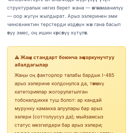
структуралык негиз берет жана — өзгөчө маанилүү
— оор жүгүн жылдырат. Арыз ээлеринен эми
чиновниктин терстерди издөөсүн жөн гана басып
өтүү эмес, оң ишин көрсөтүү күтүлөт.
⚠️ Жаңы стандарт боюнча эң коркунучтуу
абалдагылар
Жаңы оң факторлор талабы бардык I-485
арыз ээлерине колдонулса да, төмөнкү
категориялар жогорулатылган
тобокелдикке туш болот: ар кандай
мурунку камакка алуулары бар арыз
ээлери (соттолуусуз да); мыйзамсыз
статус мезгилдери бар арыз ээлери;