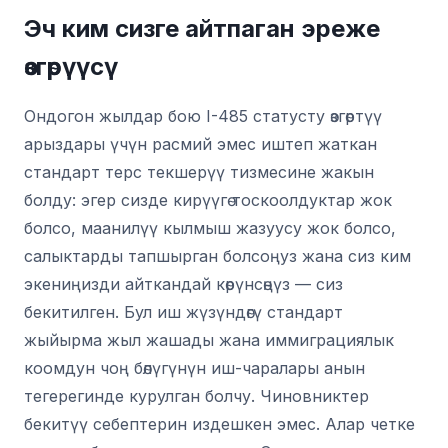
Эч ким сизге айтпаган эреже
өзгөрүүсү
Ондогон жылдар бою I-485 статусту өзгөртүү
арыздары үчүн расмий эмес иштеп жаткан
стандарт терс текшерүү тизмесине жакын
болду: эгер сизде кирүүгө тоскоолдуктар жок
болсо, маанилүү кылмыш жазуусу жок болсо,
салыктарды тапшырган болсоңуз жана сиз ким
экениңизди айткандай көрүнсөңүз — сиз
бекитилген. Бул иш жүзүндөгү стандарт
жыйырма жыл жашады жана иммиграциялык
коомдун чоң бөлүгүнүн иш-чаралары анын
тегерегинде курулган болчу. Чиновниктер
бекитүү себептерин издешкен эмес. Алар четке