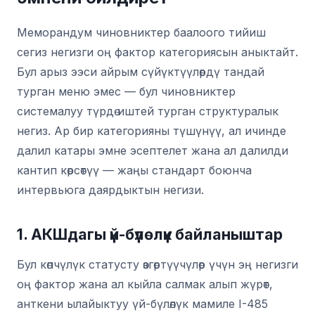
Меморандум чиновниктер баалоого тийиш
сегиз негизги оң фактор категориясын аныктайт.
Бул арыз ээси айрым сүйүктүүлөрдү тандай
турган меню эмес — бул чиновниктер
системалуу түрдө иштей турган структуралык
негиз. Ар бир категорияны түшүнүү, ал ичинде
далил катары эмне эсептелет жана ал далилди
кантип көрсөтүү — жаңы стандарт боюнча
интервьюга даярдыктын негизи.
1. АКШдагы үй-бүлөлүк байланыштар
Бул көпчүлүк статусту өзгөртүүчүлөр үчүн эң негизги
оң фактор жана ал кыйла салмак алып жүрөт,
анткени ылайыктуу үй-бүлөлүк мамиле I-485