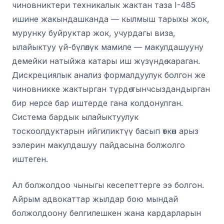
чиновниктери техникалык жактан таза I-485
ишине жакындашканда — кылмыш тарыхы жок,
мурунку буйруктар жок, учурдагы виза,
ылайыктуу үй-бүлөлүк мамиле — макулдашууну
демейки натыйжа катары иш жүзүндө караган.
Дискрециялык анализ формалдуулук болгон же
чиновникке жактырган түрдө тынчсыздандырган
бир нерсе бар иштерде гана колдонулган.
Система бардык ылайыктуулук
тоскоолдуктарын ийгиликтүү басып өткөн арыз
ээлерин макулдашуу пайдасына болжолго
иштеген.
Ал болжолдоо чыныгы кесепеттерге ээ болгон.
Айрым адвокаттар жылдар бою мындай
болжолдоону белгилешкен жана кардарларын