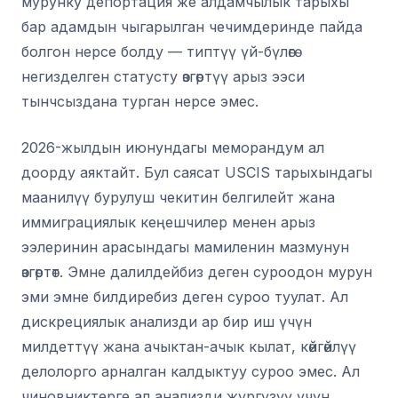
мурунку депортация же алдамчылык тарыхы
бар адамдын чыгарылган чечимдеринде пайда
болгон нерсе болду — типтүү үй-бүлөгө
негизделген статусту өзгөртүү арыз ээси
тынчсыздана турган нерсе эмес.
2026-жылдын июнундагы меморандум ал
доорду аяктайт. Бул саясат USCIS тарыхындагы
маанилүү бурулуш чекитин белгилейт жана
иммиграциялык кеңешчилер менен арыз
ээлеринин арасындагы мамиленин мазмунун
өзгөртөт. Эмне далилдейбиз деген суроодон мурун
эми эмне билдиребиз деген суроо туулат. Ал
дискрециялык анализди ар бир иш үчүн
милдеттүү жана ачыктан-ачык кылат, көйгөйлүү
делолорго арналган калдыктуу суроо эмес. Ал
чиновниктерге ал анализди жүргүзүү үчүн