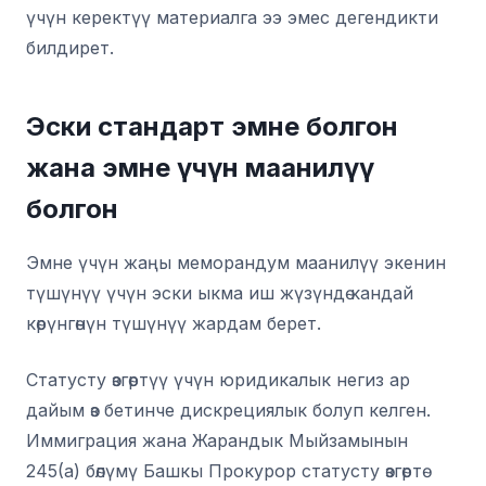
үчүн керектүү материалга ээ эмес дегендикти
билдирет.
Эски стандарт эмне болгон
жана эмне үчүн маанилүү
болгон
Эмне үчүн жаңы меморандум маанилүү экенин
түшүнүү үчүн эски ыкма иш жүзүндө кандай
көрүнгөнүн түшүнүү жардам берет.
Статусту өзгөртүү үчүн юридикалык негиз ар
дайым өз бетинче дискрециялык болуп келген.
Иммиграция жана Жарандык Мыйзамынын
245(a) бөлүмү Башкы Прокурор статусту өзгөртө