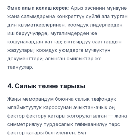
Эмне алып келиш керек:
Арыз ээсинин мүнөзүнө
жана салымдарына конкреттүү сүйлөй ала турган
дин кызматкерлеринен, коомдук лидерлерден,
иш берүүчүлөрдөн, мугалимдерден же
кошуналардан каттар; ыктыярдуу сааттардын
жазуулары; коомдук уюмдарга мүчөлүктүн
документтери; алынган сыйлыктар же
таануулар.
4. Салык төлөө тарыхы
Жаңы меморандум боюнча салык төлөө фондук
ылайыктуулук кароосунан ачыктан-ачык оң
фактор фактору катары жогорулатылган — жана
симметриялуу түрдө, салык төлөбөө маанилүү терс
фактор катары белгиленген. Бул