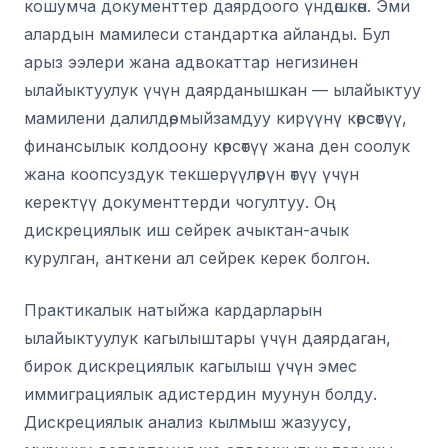
кошумча документтер даярдоого үндөшкөн. Эми
алардын мамилеси стандартка айланды. Бул
арыз ээлери жана адвокаттар негизинен
ылайыктуулук үчүн даярданышкан — ылайыктуу
мамилени далилдөө, мыйзамдуу кирүүнү көрсөтүү,
финансылык колдоону көрсөтүү жана ден соолук
жана коопсуздук текшерүүлөрүн өтүү үчүн
керектүү документтерди чогултуу. Оң
дискрециялык иш сейрек ачыктан-ачык
курулган, анткени ал сейрек керек болгон.
Практикалык натыйжа кардарларын
ылайыктуулук кагылыштары үчүн даярдаган,
бирок дискрециялык кагылыш үчүн эмес
иммиграциялык адистердин муунун болду.
Дискрециялык анализ кылмыш жазуусу,