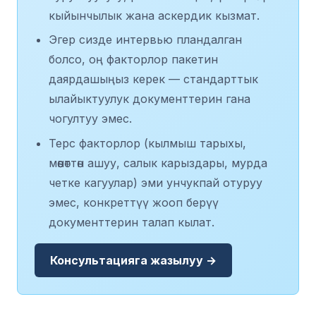
кыйынчылык жана аскердик кызмат.
Эгер сизде интервью пландалган
болсо, оң факторлор пакетин
даярдашыңыз керек — стандарттык
ылайыктуулук документтерин гана
чогултуу эмес.
Терс факторлор (кылмыш тарыхы,
мөөнөттөн ашуу, салык карыздары, мурда
четке кагуулар) эми унчукпай отуруу
эмес, конкреттүү жооп берүү
документтерин талап кылат.
Консультацияга жазылуу →