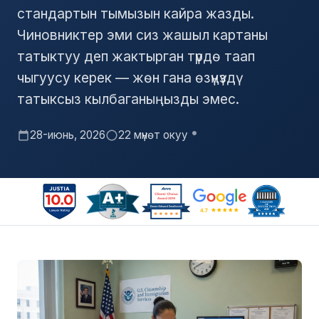
стандартын тымызын кайра жазды.
Чиновниктер эми сиз жашыл картаны
татыктуу деп жактырган түрдө таап
чыгуусу керек — жөн гана өзүңүздү
татыксыз кылбаганыңызды эмес.
28-июнь, 2026
22 мүнөт окуу