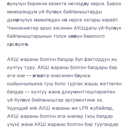
өтүнүчүн биринчи кезекте негиздөөчү нерсе. Бирок
меморандум үй-бүлөлүк байланыштарды
демөөрчүлүк мамиледен көп нерсе катары карайт.
Чиновниктер арыз ээсинин АКШдагы үй-бүлөлүк
байланыштарынын толук көлөмүн баалоого
көрсөтүлгөн.
АКШ жараны болгон балдар бул фактордун эң
күчтүү түрү. АКШ жараны болгон балдары бар
ата-эне — өзгөчө ата-энесинен бөлүнсө
кыйынчылыкка туш боло турган жашы жетпеген
балдар — күчтүү жана документтештирилген
үй-бүлөлүк байланыштар аргументине ээ.
Ушундай эле АКШ жараны же LPR жубайлар,
АКШ жараны болгон ата-энелер (чоң балдар
үчүн) жана АКШ жараны болгон бир туугандар