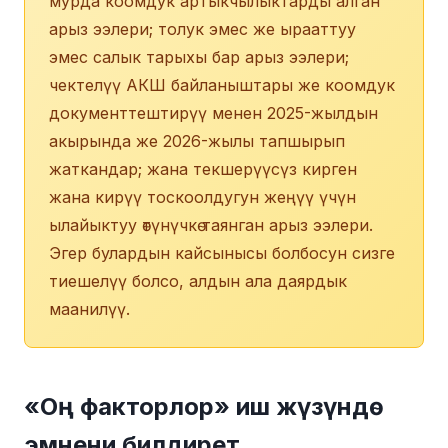
мурда коомдук артыкчылыктарды алган
арыз ээлери; толук эмес же ырааттуу
эмес салык тарыхы бар арыз ээлери;
чектелүү АКШ байланыштары же коомдук
документтештирүү менен 2025-жылдын
акырында же 2026-жылы тапшырып
жаткандар; жана текшерүүсүз кирген
жана кирүү тоскоолдугун жеңүү үчүн
ылайыктуу өтүнүчкө таянган арыз ээлери.
Эгер булардын кайсынысы болбосун сизге
тиешелүү болсо, алдын ала даярдык
маанилүү.
«Оң факторлор» иш жүзүндө
эмнени билдирет