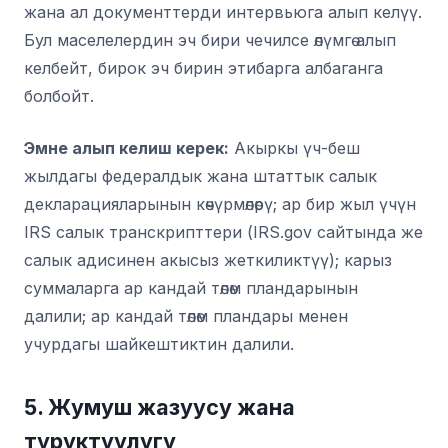
жана ал документтерди интервьюга алып келүү.
Бул маселелердин эч бири чечилсе өлүмгө алып
келбейт, бирок эч бирин этибарга албаганга
болбойт.
Эмне алып келиш керек:
Акыркы үч-беш
жылдагы федералдык жана штаттык салык
декларацияларынын көчүрмөлөрү; ар бир жыл үчүн
IRS салык транскрипттери (IRS.gov сайтында же
салык адисинен акысыз жеткиликтүү); карыз
суммаларга ар кандай төлөм пландарынын
далили; ар кандай төлөм пландары менен
учурдагы шайкештиктин далили.
5. Жумуш жазуусу жана
туруктуулугу