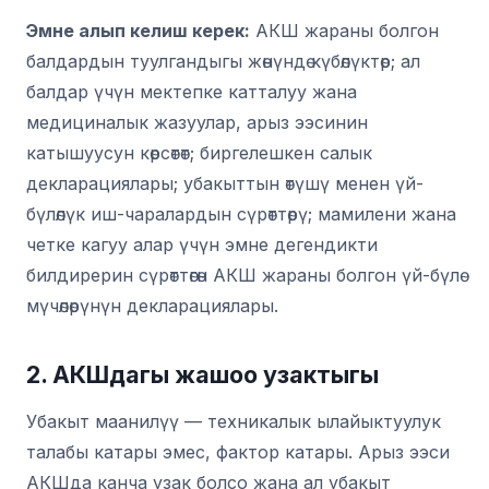
Эмне алып келиш керек:
АКШ жараны болгон
балдардын туулгандыгы жөнүндө күбөлүктөр; ал
балдар үчүн мектепке катталуу жана
медициналык жазуулар, арыз ээсинин
катышуусун көрсөтөт; биргелешкен салык
декларациялары; убакыттын өтүшү менен үй-
бүлөлүк иш-чаралардын сүрөттөрү; мамилени жана
четке кагуу алар үчүн эмне дегендикти
билдирерин сүрөттөгөн АКШ жараны болгон үй-бүлө
мүчөлөрүнүн декларациялары.
2. АКШдагы жашоо узактыгы
Убакыт маанилүү — техникалык ылайыктуулук
талабы катары эмес, фактор катары. Арыз ээси
АКШда канча узак болсо жана ал убакыт