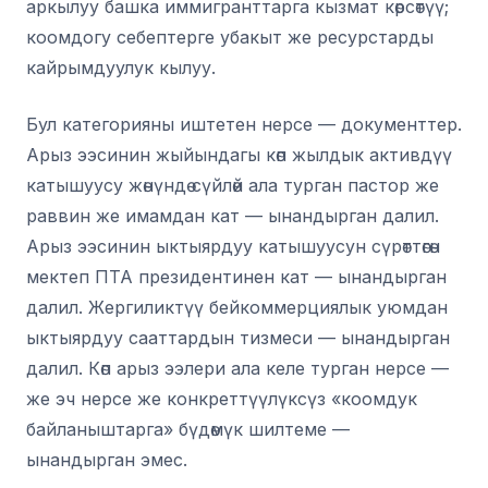
аркылуу башка иммигранттарга кызмат көрсөтүү;
коомдогу себептерге убакыт же ресурстарды
кайрымдуулук кылуу.
Бул категорияны иштетен нерсе — документтер.
Арыз ээсинин жыйындагы көп жылдык активдүү
катышуусу жөнүндө сүйлөй ала турган пастор же
раввин же имамдан кат — ынандырган далил.
Арыз ээсинин ыктыярдуу катышуусун сүрөттөгөн
мектеп ПТА президентинен кат — ынандырган
далил. Жергиликтүү бейкоммерциялык уюмдан
ыктыярдуу сааттардын тизмеси — ынандырган
далил. Көп арыз ээлери ала келе турган нерсе —
же эч нерсе же конкреттүүлүксүз «коомдук
байланыштарга» бүдөмүк шилтеме —
ынандырган эмес.