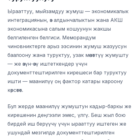
Ырааттуу, мыйзамдуу жумуш — экономикалык
интеграциянын, өз алдынчалыктын жана АКШ
экономикасына салым кошуунун жакшы
белгиленген белгиси. Меморандум
чиновниктерге арыз ээсинин жумуш жазуусун
баалоону жана туруктуу, узак мөөнөттүү жумушту
— же өзүн-өзү иштеткендер үчүн
документтештирилген кирешеси бар туруктуу
ишти — маанилүү оң фактор катары кароону
көрсөтөт.
Бул жерде маанилүү жумуштун кадыр-баркы же
кирешенин деңгээли эмес, үлгү. Беш жыл бою
бирдей иш берүүчү үчүн ырааттуу иштеген же
ушундай мезгилде документтештирилген