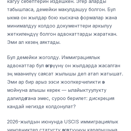
кагуу себептерин издешкен. Эгер аларды
табышпаса, демейки макулдашуу болгон. Бул
ыкма он жылдар бою кыскача формалар жана
минималдуу колдоо документтери аркылуу
жеткилеңдүү болгон адвокаттарды жараткан.
Эми ал кезең аяктады.
Бул демейки жоголду. Иммиграциялык
адвокаттар бул өзгөрүүнү он жылдарда жасалган
эң маанилүү саясат жылышы деп атап жатышат.
Эми ар бир арыз ээси жоопкерчиликти өз
мойнуна алышы керек — ылайыктуулукту
далилдөө гана эмес, суроо берилет: дискреция
кандай негизде колдонулат?
2026-жылдын июнунда USCIS иммиграциялык
чиновниктер статусту өзгөртүүнүн каралышына