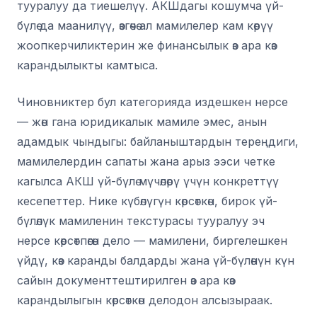
тууралуу да тиешелүү. АКШдагы кошумча үй-
бүлө да маанилүү, өзгөчө ал мамилелер кам көрүү
жоопкерчиликтерин же финансылык өз ара көз
карандылыкты камтыса.
Чиновниктер бул категорияда издешкен нерсе
— жөн гана юридикалык мамиле эмес, анын
адамдык чындыгы: байланыштардын тереңдиги,
мамилелердин сапаты жана арыз ээси четке
кагылса АКШ үй-бүлө мүчөлөрү үчүн конкреттүү
кесепеттер. Нике күбөлүгүн көрсөткөн, бирок үй-
бүлөлүк мамиленин текстурасы тууралуу эч
нерсе көрсөтпөгөн дело — мамилени, биргелешкен
үйдү, көз каранды балдарды жана үй-бүлөнүн күн
сайын документтештирилген өз ара көз
карандылыгын көрсөткөн делодон алсызыраак.