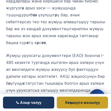
кардарлары жана кирешеси бар чакан бизнес
жүргүзгөн арыз ээси — жумушунда
түшүндүрүлбөгөн үзүлүштөрү бар, ачык
себептерсиз тез-тез жумуш алмаштыруу тарыхы
бар же эч кандай документтештирилген жумуш
тарыхы жок арыз ээсине караганда таптакыр
башка сүрөттү көрсөтөт.
Жумуш уруксаты документтери (EAD) боюнча I-
485 кезекте турганда иштеген арыз ээлери үчүн
ал мезгилдеги жумуш жазуусу бул фактордун
далили катары эсептелет. АКШ жашоосунун бир
бөлүгүндө статустан тышкары болгон арыз ээлери
үчүн уруксатсыз катышуу мезгилдеринде
жумуш татаалыраак жана мыйзамсыз жүрүм-
📞 Азыр чалуу
Кеңешүүгө жазылуу
турумду абайсыз баса белгилөөдөн качуу үчүн
кылдат иштетүүнү талап кылат.