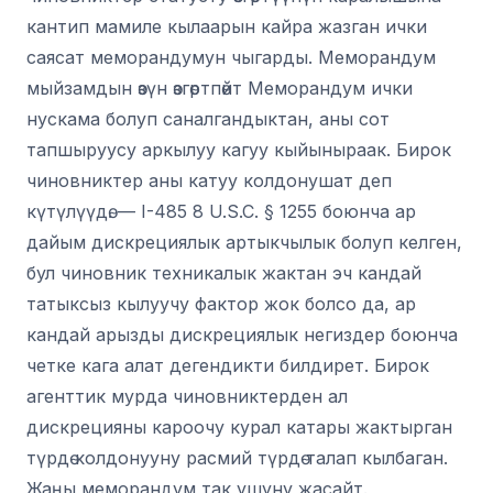
кантип мамиле кылаарын кайра жазган ички
саясат меморандумун чыгарды. Меморандум
мыйзамдын өзүн өзгөртпөйт Меморандум ички
нускама болуп саналгандыктан, аны сот
тапшыруусу аркылуу кагуу кыйыныраак. Бирок
чиновниктер аны катуу колдонушат деп
күтүлүүдө. — I-485 8 U.S.C. § 1255 боюнча ар
дайым дискрециялык артыкчылык болуп келген,
бул чиновник техникалык жактан эч кандай
татыксыз кылуучу фактор жок болсо да, ар
кандай арызды дискрециялык негиздер боюнча
четке кага алат дегендикти билдирет. Бирок
агенттик мурда чиновниктерден ал
дискрецияны кароочу курал катары жактырган
түрдө колдонууну расмий түрдө талап кылбаган.
Жаңы меморандум так ушуну жасайт.