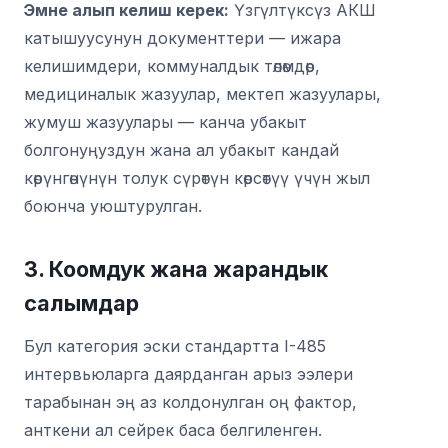
Эмне алып келиш керек:
Үзгүлтүксүз АКШ
катышуусунун документтери — ижара
келишимдери, коммуналдык төлөмдөр,
медициналык жазуулар, мектеп жазуулары,
жумуш жазуулары — канча убакыт
болгонуңуздун жана ал убакыт кандай
көрүнгөнүнүн толук сүрөтүн көрсөтүү үчүн жыл
боюнча уюштурулган.
3. Коомдук жана жарандык
салымдар
Бул категория эски стандартта I-485
интервьюларга даярданган арыз ээлери
тарабынан эң аз колдонулган оң фактор,
анткени ал сейрек баса белгиленген.