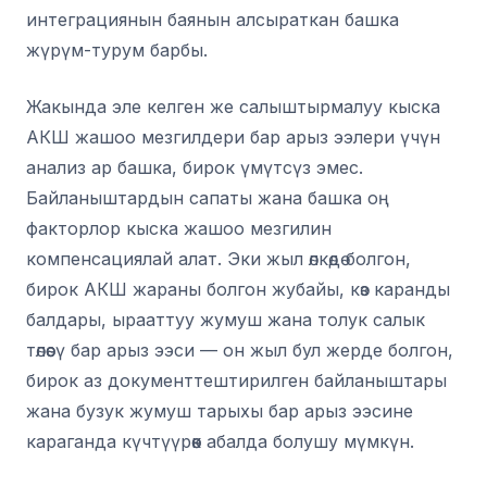
интеграциянын баянын алсыраткан башка
жүрүм-турум барбы.
Жакында эле келген же салыштырмалуу кыска
АКШ жашоо мезгилдери бар арыз ээлери үчүн
анализ ар башка, бирок үмүтсүз эмес.
Байланыштардын сапаты жана башка оң
факторлор кыска жашоо мезгилин
компенсациялай алат. Эки жыл өлкөдө болгон,
бирок АКШ жараны болгон жубайы, көз каранды
балдары, ырааттуу жумуш жана толук салык
төлөөсү бар арыз ээси — он жыл бул жерде болгон,
бирок аз документтештирилген байланыштары
жана бузук жумуш тарыхы бар арыз ээсине
караганда күчтүүрөөк абалда болушу мүмкүн.