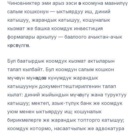
Чиновниктер эми арыз ээси өз коомуна маанилүү
салым кошконун — ыктыярдуу иш, диний
катышуу, жарандык катышуу, кошуналык
кызмат же башка коомдук инвестиция
формалары аркылуу — баалоого ачыктан-ачык
көрсөтүлгөн.
Бул баатырдык коомдук кызмат актыларын
талап кылбайт. Бул коомдун салым кошкон
мүчөсүн мүнөздөгөн күнүмдүк жарандык
катышуунун документтештирилгенин талап
кылат: диний жыйындын мүчөлүгү жана туруктуу
катышуу; мектеп, азык-түлүк банк же коомдук
уюм менен ыктыярдуу иш; кошуналык
бирикмелерге же жарандык топторго катышуу;
коомдук котормо, насаатчылык же адвокатура