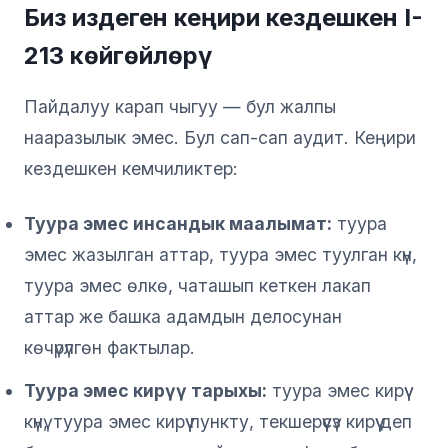
Биз издеген кеңири кездешкен I-
213 көйгөйлөрү
Пайдалуу карап чыгуу — бул жалпы
нааразылык эмес. Бул сап-сап аудит. Кеңири
кездешкен кемчиликтер:
Туура эмес инсандык маалымат:
туура
эмес жазылган аттар, туура эмес туулган күн,
туура эмес өлкө, чаташып кеткен лакап
аттар же башка адамдын делосунан
көчүрүлгөн фактылар.
Туура эмес кирүү тарыхы:
туура эмес кирүү
күнү, туура эмес кирүү пункту, текшерүүсүз кирүү деп