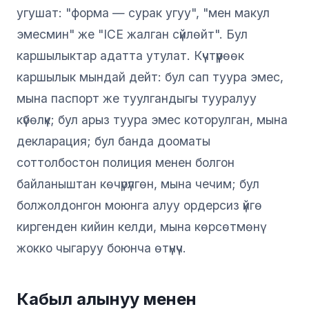
угушат: "форма — сурак угуу", "мен макул
эмесмин" же "ICE жалган сүйлөйт". Бул
каршылыктар адатта утулат. Күчтүүрөөк
каршылык мындай дейт: бул сап туура эмес,
мына паспорт же туулгандыгы тууралуу
күбөлүк; бул арыз туура эмес которулган, мына
декларация; бул банда дооматы
соттолбостон полиция менен болгон
байланыштан көчүрүлгөн, мына чечим; бул
болжолдонгон моюнга алуу ордерсиз үйгө
киргенден кийин келди, мына көрсөтмөнү
жокко чыгаруу боюнча өтүнүч.
Кабыл алынуу менен