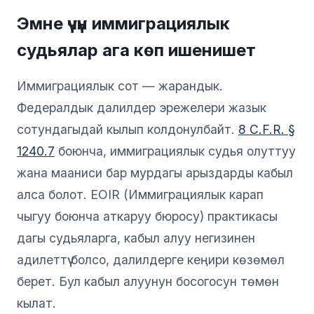
Эмне үчүн иммиграциялык
судьялар ага көп ишенишет
Иммиграциялык сот — жарандык.
Федералдык далилдер эрежелери жазык
сотундагыдай кылып колдонулбайт.
8 C.F.R. §
1240.7
боюнча, иммиграциялык судья олуттуу
жана мааниси бар мурдагы арыздарды кабыл
алса болот. EOIR (Иммиграциялык карап
чыгуу боюнча аткаруу бюросу) практикасы
дагы судьяларга, кабыл алуу негизинен
адилеттүү болсо, далилдерге кеңири көзөмөл
берет. Бул кабыл алуунун босогосун төмөн
кылат.