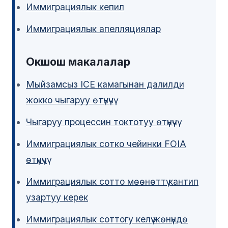
Иммиграциялык кепил
Иммиграциялык апелляциялар
Окшош макалалар
Мыйзамсыз ICE камагынан далилди
жокко чыгаруу өтүнүчү
Чыгаруу процессин токтотуу өтүнүчү
Иммиграциялык сотко чейинки FOIA
өтүнүчү
Иммиграциялык сотто мөөнөттү кантип
узартуу керек
Иммиграциялык соттогу келүү жөнүндө