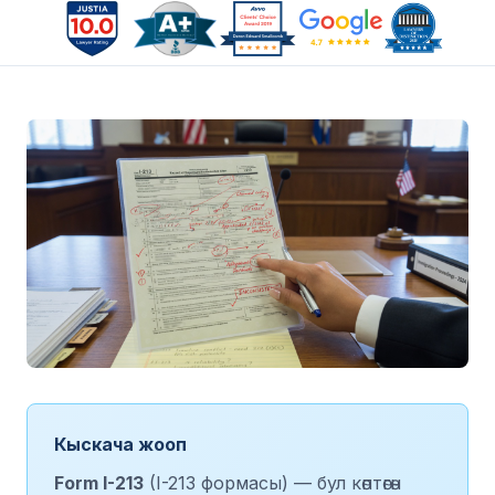
Кыскача жооп
Form I-213
(I-213 формасы) — бул көптөгөн