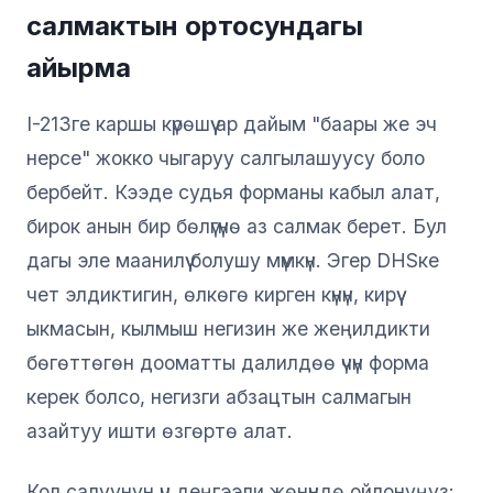
салмактын ортосундагы
айырма
I-213ге каршы күрөшүү ар дайым "баары же эч
нерсе" жокко чыгаруу салгылашуусу боло
бербейт. Кээде судья форманы кабыл алат,
бирок анын бир бөлүгүнө аз салмак берет. Бул
дагы эле маанилүү болушу мүмкүн. Эгер DHSке
чет элдиктигин, өлкөгө кирген күнүн, кирүү
ыкмасын, кылмыш негизин же жеңилдикти
бөгөттөгөн дооматты далилдөө үчүн форма
керек болсо, негизги абзацтын салмагын
азайтуу ишти өзгөртө алат.
Кол салуунун үч деңгээли жөнүндө ойлонуңуз: