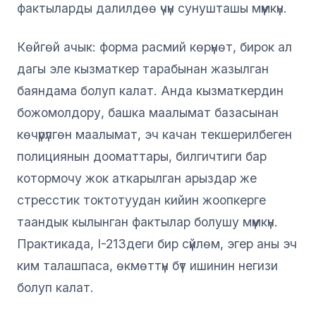
фактыларды далилдөө үчүн сунушташы мүмкүн.
Көйгөй ачык: форма расмий көрүнөт, бирок ал
дагы эле кызматкер тарабынан жазылган
баяндама болуп калат. Анда кызматкердин
божомолдору, башка маалымат базасынан
көчүрүлгөн маалымат, эч качан текшерилбеген
полициянын дооматтары, билгичтиги бар
котормочу жок аткарылган арыздар же
стресстик токтотуудан кийин жоопкерге
таандык кылынган фактылар болушу мүмкүн.
Практикада, I-213деги бир сүйлөм, эгер аны эч
ким талашпаса, өкмөттүн бүт ишинин негизи
болуп калат.