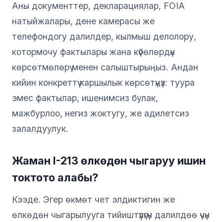
Аны документтер, декларациялар, FOIA
натыйжалары, дене камерасы же
телефондогу далилдер, кылмыш делолору,
котормочу фактылары жана күбөлөрдүн
көрсөтмөлөрү менен салыштырыңыз. Андан
кийин конкреттүү каршылык көрсөтүңүз: туура
эмес фактылар, ишенимсиз булак,
мажбурлоо, негиз жоктугу, же адилетсиз
залалдуулук.
Жаман I-213 өлкөдөн чыгаруу ишин
токтото алабы?
Кээде. Эгер өкмөт чет элдиктигин же
өлкөдөн чыгарылууга тийиштүүлүгүн далилдөө үчүн