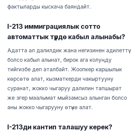
фактыларды кыскача баяндайт.
I-213 иммиграциялык сотто
автоматтык түрдө кабыл алынабы?
Адатта ал далилдик жана негизинен адилеттүү
болсо кабыл алынат, бирок ага колуңду
тийгизбе деп аталбайт. Жоопкер каршылык
көрсөтө алат, кызматкерди чакыртууну
суранат, жокко чыгаруу далилин тапшырат
же эгер маалымат мыйзамсыз алынган болсо
аны жокко чыгарууну өтүнө алат.
I-213ди кантип талашуу керек?