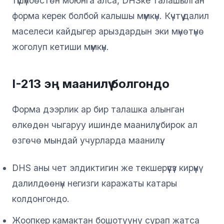
түшүнбөстөн моюнга алса, DHSке талашылган
форма керек болбой калышы мүмкүн. Күчтүү далил
маселеси кайдыгер арыздардын эки мүнөтүнө
жоголуп кетиши мүмкүн.
I-213 эң маанилүү болгондо
Форма дээрлик ар бир талашка алынган
өлкөдөн чыгаруу ишинде маанилүү, бирок ал
өзгөчө мындай учурларда маанилүү:
DHS аны чет элдиктигин же текшерүүсүз кирүүнү
далилдөөнүн негизги каражаты катары
колдонгондо.
Жоопкер камактан бошотууну сурап жатса