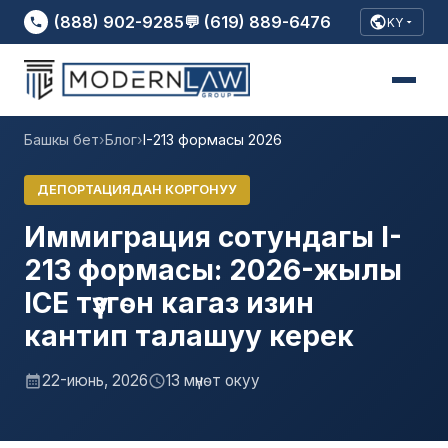
(888) 902-9285
💬 (619) 889-6476
KY
Башкы бет
›
Блог
›
I-213 формасы 2026
ДЕПОРТАЦИЯДАН КОРГОНУУ
Иммиграция сотундагы I-
213 формасы: 2026-жылы
ICE түзгөн кагаз изин
кантип талашуу керек
22-июнь, 2026
13 мүнөт окуу