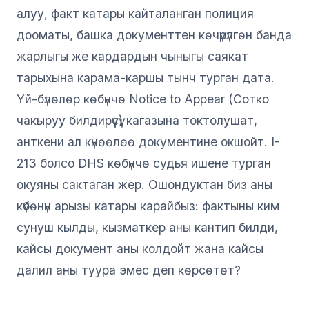
алуу, факт катары кайталанган полиция
дооматы, башка документтен көчүрүлгөн банда
жарлыгы же кардардын чыныгы саякат
тарыхына карама-каршы тынч турган дата.
Үй-бүлөлөр көбүнчө Notice to Appear (Сотко
чакыруу билдирүүсү) кагазына токтолушат,
анткени ал күнөөлөө документине окшойт. I-
213 болсо DHS көбүнчө судья ишене турган
окуяны сактаган жер. Ошондуктан биз аны
күбөнүн арызы катары карайбыз: фактыны ким
сунуш кылды, кызматкер аны кантип билди,
кайсы документ аны колдойт жана кайсы
далил аны туура эмес деп көрсөтөт?