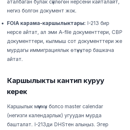
аталбаган булак сүйлөгөн нерсени кайталайт,
негиз болгон документ жок.
FOIA карама-каршылыктары:
I-213 бир
нерсе айтат, ал эми A-file документтери, CBP
документтери, кылмыш сот документтери же
мурдагы иммиграциялык өтүнүчтөр башкача
айтат.
Каршылыкты кантип куруу
керек
Каршылык мүмкүн болсо master calendar
(негизги календарлык) угуудан мурда
башталат. I-213ди DHSтен алыңыз. Эгер