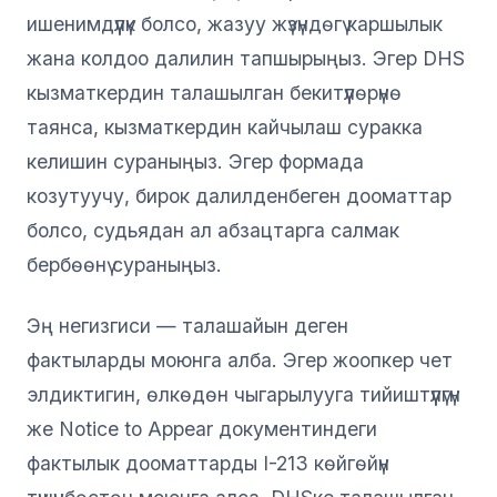
ишенимдүүлүк болсо, жазуу жүзүндөгү каршылык
жана колдоо далилин тапшырыңыз. Эгер DHS
кызматкердин талашылган бекитүүлөрүнө
таянса, кызматкердин кайчылаш суракка
келишин сураныңыз. Эгер формада
козутуучу, бирок далилденбеген дооматтар
болсо, судьядан ал абзацтарга салмак
бербөөнү сураныңыз.
Эң негизгиси — талашайын деген
фактыларды моюнга алба. Эгер жоопкер чет
элдиктигин, өлкөдөн чыгарылууга тийиштүүлүгүн
же Notice to Appear документиндеги
фактылык дооматтарды I-213 көйгөйүн