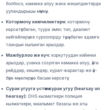
болбосо, камакка алуу жана жеңилдиктерди
ууландырышы мүмкүн.
Котормочу кемчиликтери:
котормочу
көрсөтүлбөгөн, туура эмес тил, диалект
көйгөйлөрү же суроолорду түшүнбөгөн адамга
таандык кылынган арыздар.
Мажбурлоо же күч:
коркутуудан кийинки
арыздар, узакка созулган камакка алуу, үйгө
рейддер, кишендер, курал-жарактар же үй-
бүлө мүчөлөрүнө басым көрсөтүү.
Сурак угууга үстөмө сурак угуу (hearsay on
hearsay):
DHS кызматкери полиция
кызматкери, маалымат базасы же аты