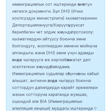
иммиграциялык сот иштеринде өкмөттүн
негизги документи. Бул DHS (Ички
коопсуздук министрлиги) кызматкеринин
Депортацияланууга/Кирүүгө уруксат
берилбеген чет элдик жөнүндө протоколу:
кызматкердин айтуусу боюнча эмне
болгондугу, жоопкердин эмнени мойнуна
алгандыгы жана DHS эмне үчүн адамды
өлкөдөн чыгарууга же киргизбөөгө жатат деп
эсептегени жөнүндө баяндама.
Иммиграциялык судьялар көбүнчө аны кабыл
алышат, анткени өлкөдөн чыгаруу боюнча
соттордун далилдерди карайт эрежелери
жазык сотторуна караганда жумшак,
ошондой эле BIA (Иммиграциялык
апелляция кеңеши) мурдагы иштеринде I-