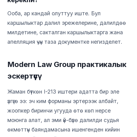
Ооба, ар кандай олуттуу иште. Бул
каршылыктар далил эрежелерине, далилдөө
милдетине, сакталган каршылыктарга жана
апелляция үчүн таза документке негизделет.
Modern Law Group практикалык
эскертүүсү
Жаман бүткөн I-213 иштери адатта бир эле
үлгүгө ээ: эч ким форманы эртерээк албайт,
жоопкер биринчи угууда өтө көп нерсе
моюнга алат, ал эми үй-бүлө далилди судья
өкмөттүн баяндамасына ишенгенден кийин