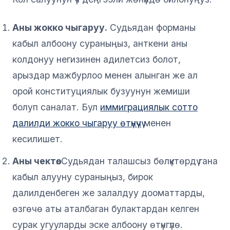
Аны жокко чыгаруу.
Судьядан форманы
кабыл албоону сураныңыз, анткени аны
колдонуу негизинен адилетсиз болот,
арыздар мажбурлоо менен алынган же ал
орой конституциялык бузуунун жемиши
болуп саналат. Бул
иммиграциялык сотто
далилди жокко чыгаруу өтүнүчү
менен
кесилишет.
Аны чектөө.
Судьядан талашсыз бөлүктөрдү гана
кабыл алууну сураныңыз, бирок
далилденбеген же залалдуу дооматтарды,
өзгөчө аты аталбаган булактардан келген
сурак угууларды эске албоону өтүнгүлө.