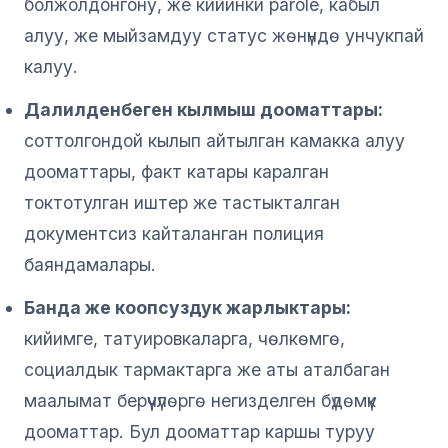
болжолдонгону, же кийинки parole, кабыл
алуу, же мыйзамдуу статус жөнүндө унчукпай
калуу.
Далилденбеген кылмыш дооматтары:
соттолгондой кылып айтылган камакка алуу
дооматтары, факт катары каралган
токтотулган иштер же тастыкталган
документсиз кайталанган полиция
баяндамалары.
Банда же коопсуздук жарлыктары:
кийимге, татуировкаларга, чөлкөмгө,
социалдык тармактарга же аты аталбаган
маалымат берүүчүлөргө негизделген бүдөмүк
дооматтар. Бул дооматтар каршы туруу