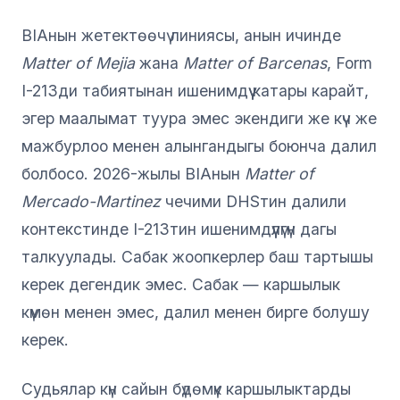
BIAнын жетектөөчү линиясы, анын ичинде
Matter of Mejia
жана
Matter of Barcenas
, Form
I-213ди табиятынан ишенимдүү катары карайт,
эгер маалымат туура эмес экендиги же күч же
мажбурлоо менен алынгандыгы боюнча далил
болбосо. 2026-жылы BIAнын
Matter of
Mercado-Martinez
чечими DHSтин далили
контекстинде I-213тин ишенимдүүлүгүн дагы
талкуулады. Сабак жоопкерлер баш тартышы
керек дегендик эмес. Сабак — каршылык
күмөн менен эмес, далил менен бирге болушу
керек.
Судьялар күн сайын бүдөмүк каршылыктарды