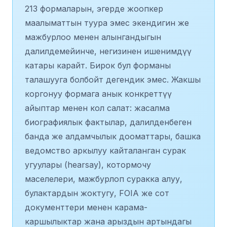
213 формаларын, эгерде жоопкер
маалыматтын туура эмес экендигин же
мажбурлоо менен алынгандыгын
далилдемейинче, негизинен ишенимдүү
катары карайт. Бирок бул форманы
талашууга болбойт дегендик эмес. Жакшы
коргонуу формага анык конкреттүү
айыптар менен кол салат: жасалма
биографиялык фактылар, далилденбеген
банда же алдамчылык дооматтары, башка
ведомство аркылуу кайталанган сурак
угуулары (hearsay), котормочу
маселелери, мажбурлоп суракка алуу,
булактардын жоктугу, FOIA же сот
документтери менен карама-
каршылыктар жана арыздын артындагы