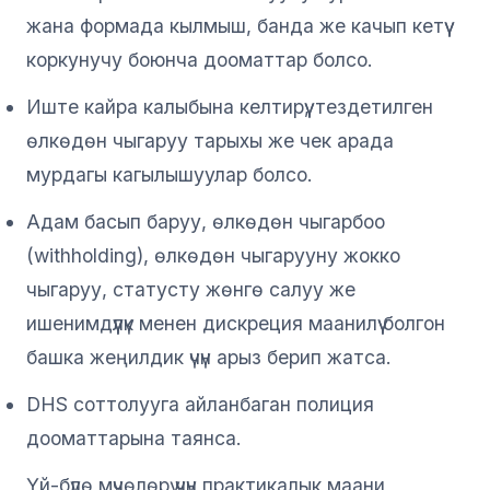
жана формада кылмыш, банда же качып кетүү
коркунучу боюнча дооматтар болсо.
Иште кайра калыбына келтирүү, тездетилген
өлкөдөн чыгаруу тарыхы же чек арада
мурдагы кагылышуулар болсо.
Адам басып баруу, өлкөдөн чыгарбоо
(withholding), өлкөдөн чыгарууну жокко
чыгаруу, статусту жөнгө салуу же
ишенимдүүлүк менен дискреция маанилүү болгон
башка жеңилдик үчүн арыз берип жатса.
DHS соттолууга айланбаган полиция
дооматтарына таянса.
Үй-бүлө мүчөлөрү үчүн практикалык маани