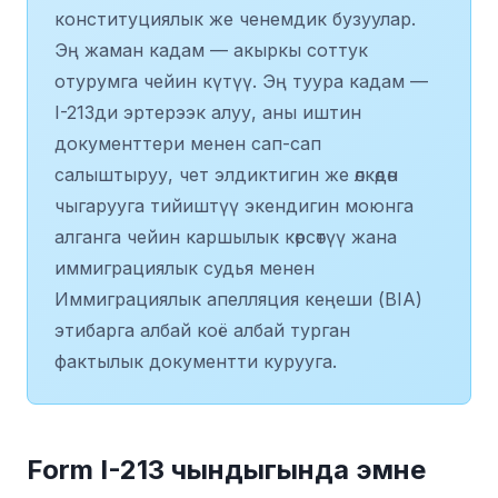
конституциялык же ченемдик бузуулар.
Эң жаман кадам — акыркы соттук
отурумга чейин күтүү. Эң туура кадам —
I-213ди эртерээк алуу, аны иштин
документтери менен сап-сап
салыштыруу, чет элдиктигин же өлкөдөн
чыгарууга тийиштүү экендигин моюнга
алганга чейин каршылык көрсөтүү жана
иммиграциялык судья менен
Иммиграциялык апелляция кеңеши (BIA)
этибарга албай коё албай турган
фактылык документти курууга.
Form I-213 чындыгында эмне