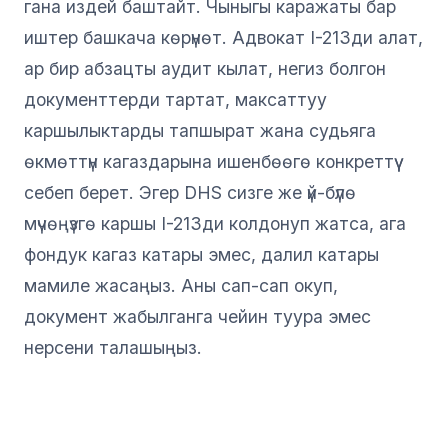
гана издей баштайт. Чыныгы каражаты бар
иштер башкача көрүнөт. Адвокат I-213ди алат,
ар бир абзацты аудит кылат, негиз болгон
документтерди тартат, максаттуу
каршылыктарды тапшырат жана судьяга
өкмөттүн кагаздарына ишенбөөгө конкреттүү
себеп берет. Эгер DHS сизге же үй-бүлө
мүчөңүзгө каршы I-213ди колдонуп жатса, ага
фондук кагаз катары эмес, далил катары
мамиле жасаңыз. Аны сап-сап окуп,
документ жабылганга чейин туура эмес
нерсени талашыңыз.