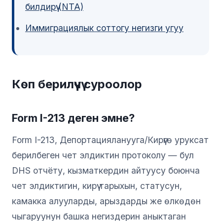
билдирүү (NTA)
Иммиграциялык соттогу негизги угуу
Көп берилүүчү суроолор
Form I-213 деген эмне?
Form I-213, Депортацияланууга/Кирүүгө уруксат
берилбеген чет элдиктин протоколу — бул
DHS отчёту, кызматкердин айтуусу боюнча
чет элдиктигин, кирүү тарыхын, статусун,
камакка алууларды, арыздарды же өлкөдөн
чыгаруунун башка негиздерин аныктаган