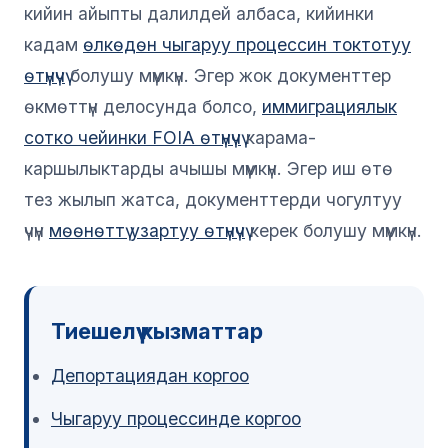
кийин айыпты далилдей албаса, кийинки
кадам
өлкөдөн чыгаруу процессин токтотуу
өтүнүчү
болушу мүмкүн. Эгер жок документтер
өкмөттүн делосунда болсо,
иммиграциялык
сотко чейинки FOIA өтүнүчү
карама-
каршылыктарды ачышы мүмкүн. Эгер иш өтө
тез жылып жатса, документтерди чогултуу
үчүн
мөөнөттү узартуу өтүнүчү
керек болушу мүмкүн.
Тиешелүү кызматтар
Депортациядан коргоо
Чыгаруу процессинде коргоо