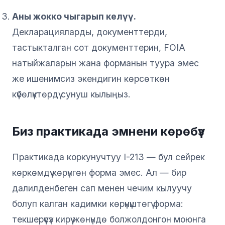
Аны жокко чыгарып келүү.
Декларацияларды, документтерди,
тастыкталган сот документтерин, FOIA
натыйжаларын жана форманын туура эмес
же ишенимсиз экендигин көрсөткөн
күбөлүктөрдү сунуш кылыңыз.
Биз практикада эмнени көрөбүз
Практикада коркунучтуу I-213 — бул сейрек
көркөмдүү көрүнгөн форма эмес. Ал — бир
далилденбеген сап менен чечим кылуучу
болуп калган кадимки көрүнүштөгү форма:
текшерүүсүз кирүү жөнүндө болжолдонгон моюнга