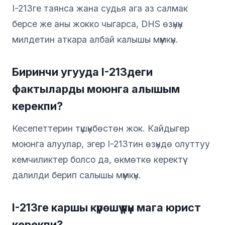
I-213ге таянса жана судья ага аз салмак
берсе же аны жокко чыгарса, DHS өзүнүн
милдетин аткара албай калышы мүмкүн.
Биринчи угууда I-213деги
фактыларды моюнга алышым
керекпи?
Кесепеттерин түшүнбөстөн жок. Кайдыгер
моюнга алуулар, эгер I-213тин өзүндө олуттуу
кемчиликтер болсо да, өкмөткө керектүү
далилди берип салышы мүмкүн.
I-213ге каршы күрөшүү үчүн мага юрист
керекпи?