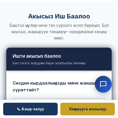
Акысыз Иш Баалоо
Баштоо үчүн бир нече тез суроого жооп бериңиз. Бул
акысыз, жашыруун текшерүү — юридикалык кеңеш
эмес.
Ишти акысыз баалоо
Биз сизге жардам бере алабызбы билиңиз
Сиздин кырдаалыңызды эмне жакшы
сүрөттөйт?
ICE тарабынан кармалдым
📞 Азыр чалуу
Кеңешүүгө жазылуу
Депортация процессинде