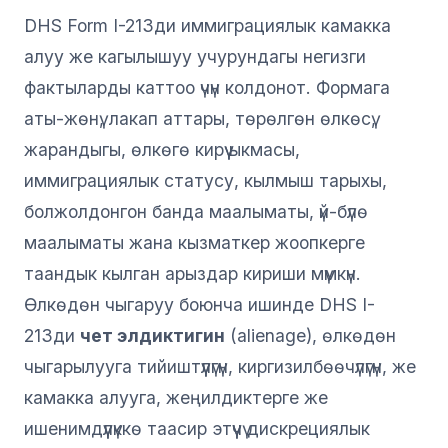
DHS Form I-213ди иммиграциялык камакка
алуу же кагылышуу учурундагы негизги
фактыларды каттоо үчүн колдонот. Формага
аты-жөнү, лакап аттары, төрөлгөн өлкөсү,
жарандыгы, өлкөгө кирүү ыкмасы,
иммиграциялык статусу, кылмыш тарыхы,
болжолдонгон банда маалыматы, үй-бүлө
маалыматы жана кызматкер жоопкерге
таандык кылган арыздар кириши мүмкүн.
Өлкөдөн чыгаруу боюнча ишинде DHS I-
213ди
чет элдиктигин
(alienage), өлкөдөн
чыгарылууга тийиштүүлүгүн, киргизилбөөчүлүгүн, же
камакка алууга, жеңилдиктерге же
ишенимдүүлүккө таасир этүүчү дискрециялык