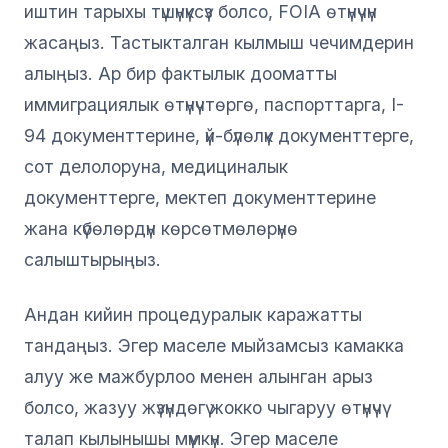
иштин тарыхы түшүнүксүз болсо, FOIA өтүнүчүн
жасаңыз. Тастыкталган кылмыш чечимдерин
алыңыз. Ар бир фактылык дооматты
иммиграциялык өтүнүчтөргө, паспорттарга, I-
94 документтерине, үй-бүлөлүк документтерге,
сот делолоруна, медициналык
документтерге, мектеп документтерине
жана күбөлөрдүн көрсөтмөлөрүнө
салыштырыңыз.
Андан кийин процедуралык каражатты
тандаңыз. Эгер маселе мыйзамсыз камакка
алуу же мажбурлоо менен алынган арыз
болсо, жазуу жүзүндөгү жокко чыгаруу өтүнүчү
талап кылынышы мүмкүн. Эгер маселе