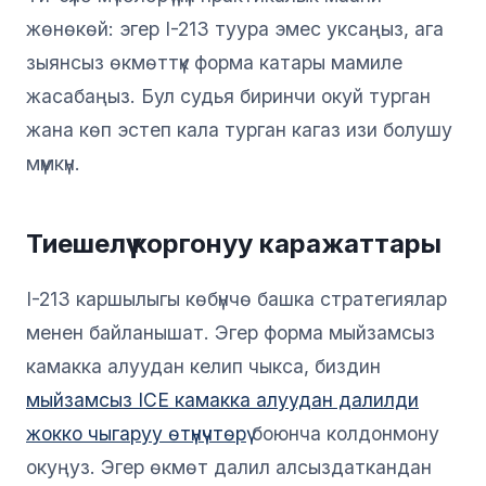
жөнөкөй: эгер I-213 туура эмес уксаңыз, ага
зыянсыз өкмөттүк форма катары мамиле
жасабаңыз. Бул судья биринчи окуй турган
жана көп эстеп кала турган кагаз изи болушу
мүмкүн.
Тиешелүү коргонуу каражаттары
I-213 каршылыгы көбүнчө башка стратегиялар
менен байланышат. Эгер форма мыйзамсыз
камакка алуудан келип чыкса, биздин
мыйзамсыз ICE камакка алуудан далилди
жокко чыгаруу өтүнүчтөрү
боюнча колдонмону
окуңуз. Эгер өкмөт далил алсыздаткандан