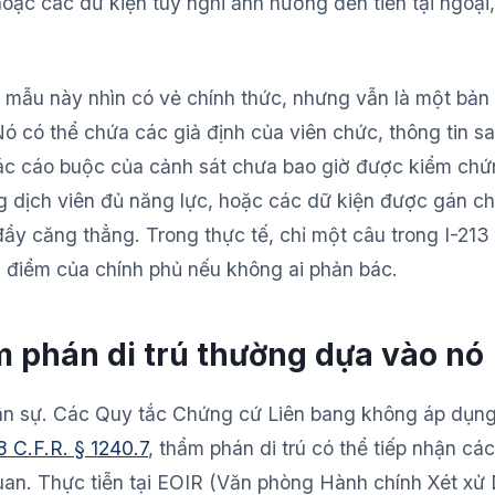
oặc các dữ kiện tùy nghi ảnh hưởng đến tiền tại ngoại,
: mẫu này nhìn có vẻ chính thức, nhưng vẫn là một bản
Nó có thể chứa các giả định của viên chức, thông tin s
các cáo buộc của cảnh sát chưa bao giờ được kiểm chứng
 dịch viên đủ năng lực, hoặc các dữ kiện được gán c
ầy căng thẳng. Trong thực tế, chỉ một câu trong I-213
n điểm của chính phủ nếu không ai phản bác.
m phán di trú thường dựa vào nó
 dân sự. Các Quy tắc Chứng cứ Liên bang không áp dụn
8 C.F.R. § 1240.7
, thẩm phán di trú có thể tiếp nhận các
 quan. Thực tiễn tại EOIR (Văn phòng Hành chính Xét xử D