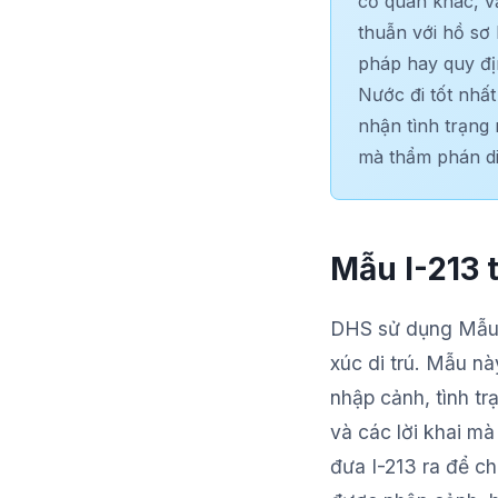
cơ quan khác, v
thuẫn với hồ sơ 
pháp hay quy địn
Nước đi tốt nhất
nhận tình trạng 
mà thẩm phán di
Mẫu I-213 t
DHS sử dụng Mẫu I
xúc di trú. Mẫu nà
nhập cảnh, tình tr
và các lời khai m
đưa I-213 ra để 