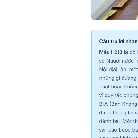
Câu trả lời nha
Mẫu I-213
là bộ 
sơ Người nước n
Nội địa) lập: mộ
những gì đương s
xuất hoặc khôn
vì quy tắc chứng
BIA (Ban Kháng c
được thông tin 
đánh bại. Một th
sai, cáo buộc b