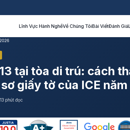
Lĩnh Vực Hành Nghề
Về Chúng Tôi
Bài Viết
Đánh Giá
 2026
3 tại tòa di trú: cách t
 sơ giấy tờ của ICE nă
13 phút đọc