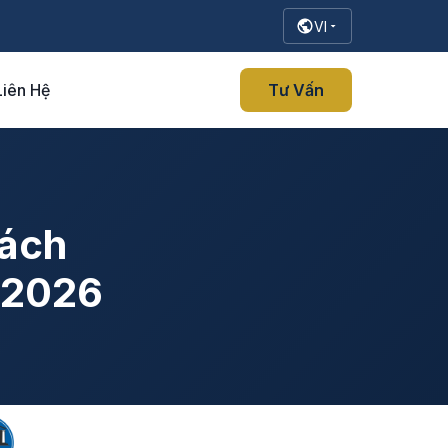
VI
Liên Hệ
Tư Vấn
hách
m 2026