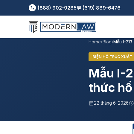
(888) 902-9285
💬 (619) 889-6476
Home
›
Blog
›
Mẫu I-213
BIỆN HỘ TRỤC XUẤT
Mẫu I-21
thức hồ
22 tháng 6, 2026