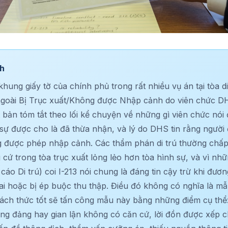
nh
khung giấy tờ của chính phủ trong rất nhiều vụ án tại tòa di
goài Bị Trục xuất/Không được Nhập cảnh do viên chức D
t bản tóm tắt theo lối kể chuyện về những gì viên chức nói 
ự được cho là đã thừa nhận, và lý do DHS tin rằng người đ
g được phép nhập cảnh. Các thẩm phán di trú thường chấ
 cứ trong tòa trục xuất lỏng lẻo hơn tòa hình sự, và vì nhữ
áo Di trú) coi I-213 nói chung là đáng tin cậy trừ khi đư
sai hoặc bị ép buộc thu thập. Điều đó không có nghĩa là m
ách thức tốt sẽ tấn công mẫu này bằng những điểm cụ thể: t
ăng đảng hay gian lận không có căn cứ, lời đồn được xếp 