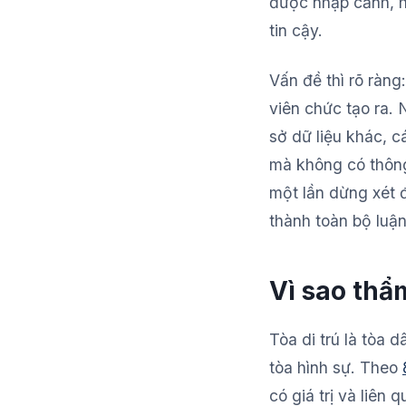
được nhập cảnh, h
tin cậy.
Vấn đề thì rõ ràng
viên chức tạo ra. 
sở dữ liệu khác, 
mà không có thông
một lần dừng xét đ
thành toàn bộ luậ
Vì sao thẩ
Tòa di trú là tòa
tòa hình sự. Theo
có giá trị và liên