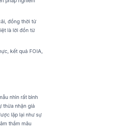
hiến pháp nghiêm
i, đồng thời từ
t là lời đồn từ
thực, kết quả FOIA,
mẫu nhìn rất bình
ự thừa nhận giả
ược lặp lại như sự
g âm thầm mâu