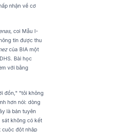
chấp nhận về cơ
enas
, coi Mẫu I-
hông tin được thu
nez
của BIA một
 DHS. Bài học
kèm với bằng
i đồn," "tôi không
ạnh hơn nói: dòng
đây là bản tuyên
 sát không có kết
ột cuộc đột nhập