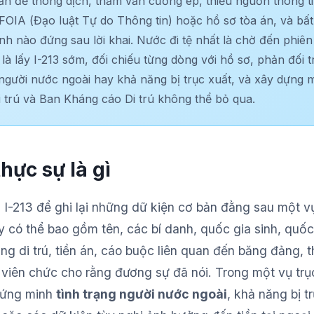
ấn đề thông dịch, thẩm vấn cưỡng ép, thiếu nguồn thông t
FOIA (Đạo luật Tự do Thông tin) hoặc hồ sơ tòa án, và bất
h nào đứng sau lời khai. Nước đi tệ nhất là chờ đến phiên
 là lấy I-213 sớm, đối chiếu từng dòng với hồ sơ, phản đối t
người nước ngoài hay khả năng bị trục xuất, và xây dựng m
 trú và Ban Kháng cáo Di trú không thể bỏ qua.
hực sự là gì
-213 để ghi lại những dữ kiện cơ bản đằng sau một vụ
y có thể bao gồm tên, các bí danh, quốc gia sinh, quốc
ạng di trú, tiền án, cáo buộc liên quan đến băng đảng, t
à viên chức cho rằng đương sự đã nói. Trong một vụ trụ
chứng minh
tình trạng người nước ngoài
, khả năng bị t