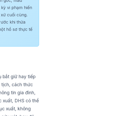
in gốc, mâu
 kỳ vi phạm hiến
 xử cuối cùng.
rước khi thừa
ột hồ sơ thực tế
 bắt giữ hay tiếp
 tịch, cách thức
hông tin gia đình,
c xuất, DHS có thể
rục xuất, không