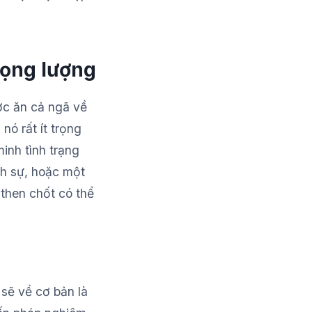
rọng lượng
ược ăn cả ngã về
ó rất ít trọng
inh tình trạng
nh sự, hoặc một
 then chốt có thể
sẽ về cơ bản là