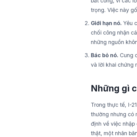
bất công, vì các l
trọng. Việc này gố
Giới hạn nó.
Yêu c
chối công nhận cá
những nguồn khôn
Bác bỏ nó.
Cung cấ
và lời khai chứng 
Những gì c
Trong thực tế, I-2
thường nhưng có m
định về việc nhập
thật, một nhãn bă