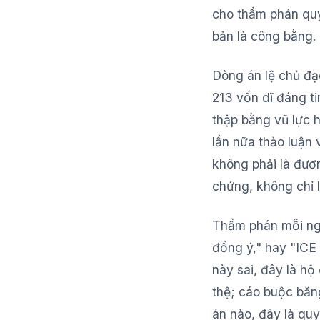
cho thẩm phán quy
bản là công bằng.
Dòng án lệ chủ đ
213 vốn dĩ đáng t
thập bằng vũ lực
lần nữa thảo luận
không phải là đươ
chứng, không chỉ l
Thẩm phán mỗi ngà
đồng ý," hay "ICE
này sai, đây là hộ
thệ; cáo buộc băn
án nào, đây là quy