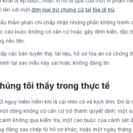
ời khai bị ép buộc, hoặc vì nó là quả của một vi phạm 
i lên với một
đơn loại trừ chứng cứ tại tòa di trú
.
ầu thẩm phán chỉ chấp nhận những phần không tranh cã
c cáo buộc không có căn cứ hoặc gây định kiến, đặc biệ
g nêu tên.
p các bản tuyên thệ, tài liệu, hồ sơ tòa án có chứng 
minh tại sao mẫu này sai hoặc không đáng tin.
húng tôi thấy trong thực tế
13 nguy hiểm hiếm khi là cái nhìn có vẻ kịch tính. Đó là 
ột dòng không có căn cứ trở thành quyết định: một s
 cảnh không qua kiểm tra, một cáo buộc của cảnh sát đ
ng đảng sao chép từ hồ sơ khác, hoặc một ngày thán