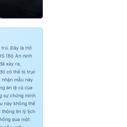
 trú. Đây là Hồ
HS (Bộ An ninh
đã xảy ra,
ó có thể bị trục
p nhận mẫu này
ng án lệ cũ của
ơng sự chứng minh
ẫu này không thể
hông tin lý lịch
chồng qua một