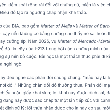
ền kiểm soát rộng rãi đối với chứng cứ, miễn là việc 
 Điều đó tạo ra ngưỡng chấp nhận khá thấp.
ạo của BIA, bao gồm
Matter of Mejia
và
Matter of Barc
in cậy nếu không có bằng chứng cho thấy nó sai hoặc t
 hay cưỡng ép. Năm 2026, vụ
Matter of Mercado-Marti
 về độ tin cậy của I-213 trong bối cảnh chứng minh của
ng sự nên bỏ cuộc. Bài học là một thách thức phải đi 
à nghi ngờ.
y đều nghe các phản đối chung chung: "mẫu này là lờ
 nói dối." Những phản đối đó thường thua. Phản đối m
 chiếu hoặc giấy khai sinh; lời khai này được dịch sai, 
g đảng này được sao chép từ một lần tiếp xúc với cảnh
ết định xử lý; lời thừa nhận được cho là này có sau m