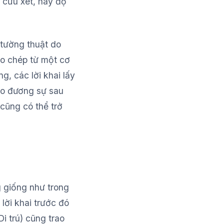
 cứu xét, hay độ
 tường thuật do
ao chép từ một cơ
, các lời khai lấy
ho đương sự sau
 cũng có thể trở
g giống như trong
 lời khai trước đó
i trú) cũng trao