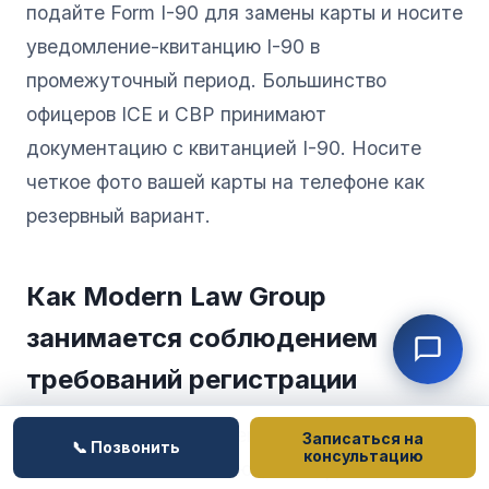
подайте Form I-90 для замены карты и носите
уведомление-квитанцию I-90 в
промежуточный период. Большинство
офицеров ICE и CBP принимают
документацию с квитанцией I-90. Носите
четкое фото вашей карты на телефоне как
резервный вариант.
Как Modern Law Group
занимается соблюдением
требований регистрации
Мы рассматриваем alien registration как
Записаться на
📞 Позвонить
консультацию
базовый элемент соблюдения требований