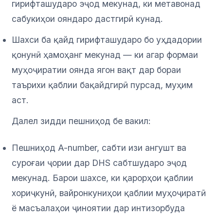
гирифташударо эҷод мекунад, ки метавонад
сабукиҳои ояндаро дастгирӣ кунад.
Шахси ба қайд гирифташударо бо уҳдадории
қонунӣ ҳамоҳанг мекунад — ки агар формаи
муҳоҷиратии оянда ягон вақт дар бораи
таърихи қаблии бақайдгирӣ пурсад, муҳим
аст.
Далел зидди пешниҳод бе вакил:
Пешниҳод A-number, сабти изи ангушт ва
суроғаи ҷории дар DHS сабтшударо эҷод
мекунад. Барои шахсе, ки қарорҳои қаблии
хориҷкунӣ, вайронкуниҳои қаблии муҳоҷиратӣ
ё масъалаҳои ҷиноятии дар интизорбуда