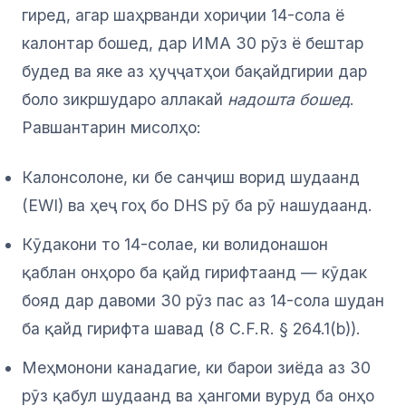
гиред, агар шаҳрванди хориҷии 14-сола ё
калонтар бошед, дар ИМА 30 рӯз ё бештар
будед ва яке аз ҳуҷҷатҳои бақайдгирии дар
боло зикршударо аллакай
надошта бошед
.
Равшантарин мисолҳо:
Калонсолоне, ки бе санҷиш ворид шудаанд
(EWI) ва ҳеҷ гоҳ бо DHS рӯ ба рӯ нашудаанд.
Кӯдакони то 14-солае, ки волидонашон
қаблан онҳоро ба қайд гирифтаанд — кӯдак
бояд дар давоми 30 рӯз пас аз 14-сола шудан
ба қайд гирифта шавад (8 C.F.R. § 264.1(b)).
Меҳмонони канадагие, ки барои зиёда аз 30
рӯз қабул шудаанд ва ҳангоми вуруд ба онҳо