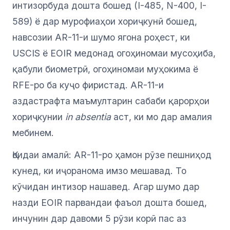
интизорбуда дошта бошед (I-485, N-400, I-
589) ё дар мурофиаҳои хориҷкунӣ бошед,
навсозии AR-11-и шумо ягона роҳест, ки
USCIS ё EOIR медонад огоҳиномаи мусоҳиба,
қабули биометрӣ, огоҳиномаи муҳокима ё
RFE-ро ба куҷо фиристад. AR-11-и
аздастрафта маъмултарин сабаби қарорҳои
хориҷкунии
in absentia
аст, ки мо дар амалия
мебинем.
Қоидаи амалӣ: AR-11-ро ҳамон рӯзе пешниҳод
кунед, ки иҷоранома имзо мешавад. То
кӯчидан интизор нашавед. Агар шумо дар
назди EOIR парвандаи фаъол дошта бошед,
инчунин дар давоми 5 рӯзи корӣ пас аз