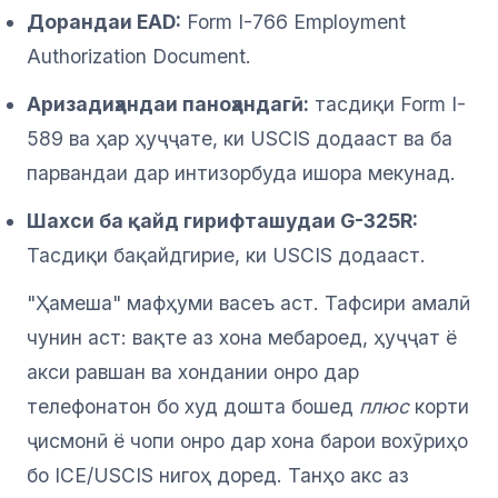
Дорандаи EAD:
Form I-766 Employment
Authorization Document.
Аризадиҳандаи паноҳандагӣ:
тасдиқи Form I-
589 ва ҳар ҳуҷҷате, ки USCIS додааст ва ба
парвандаи дар интизорбуда ишора мекунад.
Шахси ба қайд гирифташудаи G-325R:
Тасдиқи бақайдгирие, ки USCIS додааст.
"Ҳамеша" мафҳуми васеъ аст. Тафсири амалӣ
чунин аст: вақте аз хона мебароед, ҳуҷҷат ё
акси равшан ва хондании онро дар
телефонатон бо худ дошта бошед
плюс
корти
ҷисмонӣ ё чопи онро дар хона барои вохӯриҳо
бо ICE/USCIS нигоҳ доред. Танҳо акс аз