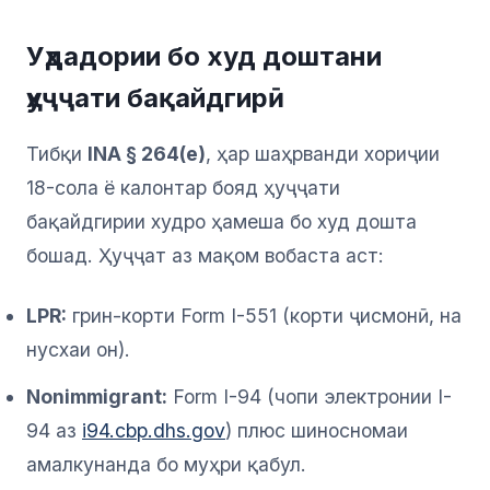
Уҳдадории бо худ доштани
ҳуҷҷати бақайдгирӣ
Тибқи
INA § 264(e)
, ҳар шаҳрванди хориҷии
18-сола ё калонтар бояд ҳуҷҷати
бақайдгирии худро ҳамеша бо худ дошта
бошад. Ҳуҷҷат аз мақом вобаста аст:
LPR:
грин-корти Form I-551 (корти ҷисмонӣ, на
нусхаи он).
Nonimmigrant:
Form I-94 (чопи электронии I-
94 аз
i94.cbp.dhs.gov
) плюс шиносномаи
амалкунанда бо муҳри қабул.