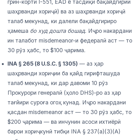
грин-корти I-551, EAD ё тасдиқи бақайдгирии
шаҳрванди хориҷӣ) ва аз шаҳрванди хориҷӣ
талаб мекунад, ки далели бақайдгириро
ҳамеша
бо худ дошта бошад
. Иҷро накардани
ин талабот misdemeanor-и федералӣ аст — то
30 рӯз ҳабс, то $100 ҷарима.
INA § 265 (8 U.S.C. § 1305)
— аз ҳар
шаҳрванди хориҷии ба қайд гирифташуда
талаб мекунад, ки дар давоми 10 рӯз
Прокурори генералӣ (ҳоло DHS)-ро аз ҳар
тағйири суроға огоҳ кунад. Иҷро накардани
қасдан misdemeanor аст — то 30 рӯз ҳабс, то
$200 ҷарима — ва инчунин асоси ихтиёрӣ
барои хориҷкунӣ тибқи INA § 237(a)(3)(A)