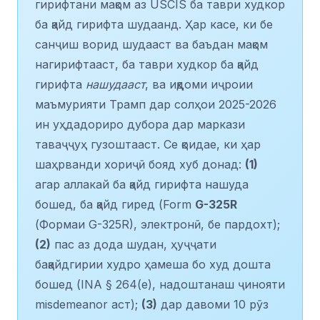
гирифтани мақом аз USCIS ба таври худкор
ба қайд гирифта шудаанд. Ҳар касе, ки бе
санҷиш ворид шудааст ва баъдан мақом
нагирифтааст, ба таври худкор ба қайд
гирифта
нашудааст
, ва иқдоми иҷроии
маъмурияти Трамп дар солҳои 2025-2026
ин уҳдадориро дубора дар маркази
таваҷҷуҳ гузоштааст. Се қоидае, ки ҳар
шаҳрванди хориҷӣ бояд хуб донад:
(1)
агар аллакай ба қайд гирифта нашуда
бошед, ба қайд гиред (Form
G-325R
(Формаи G-325R), электронӣ, бе пардохт);
(2)
пас аз дода шудан, ҳуҷҷати
бақайдгирии худро ҳамеша бо худ дошта
бошед (INA § 264(e), надоштанаш ҷинояти
misdemeanor аст);
(3)
дар давоми 10 рӯз