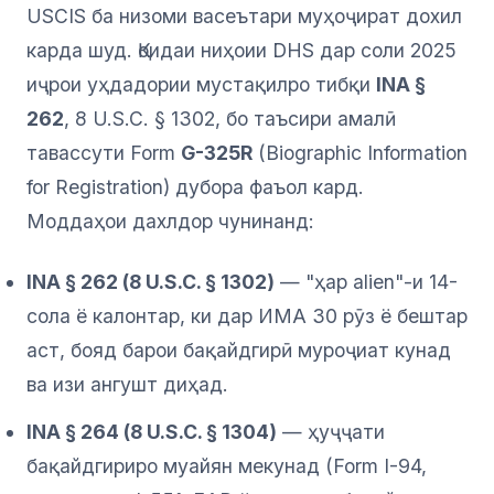
USCIS ба низоми васеътари муҳоҷират дохил
карда шуд. Қоидаи ниҳоии DHS дар соли 2025
иҷрои уҳдадории мустақилро тибқи
INA §
262
, 8 U.S.C. § 1302, бо таъсири амалӣ
тавассути Form
G-325R
(Biographic Information
for Registration) дубора фаъол кард.
Моддаҳои дахлдор чунинанд:
INA § 262 (8 U.S.C. § 1302)
— "ҳар alien"-и 14-
сола ё калонтар, ки дар ИМА 30 рӯз ё бештар
аст, бояд барои бақайдгирӣ муроҷиат кунад
ва изи ангушт диҳад.
INA § 264 (8 U.S.C. § 1304)
— ҳуҷҷати
бақайдгириро муайян мекунад (Form I-94,