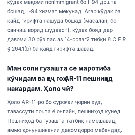
кӯдак мақоми nonimmigrant бо I-94 дошта
бошад, I-94 хизмат мекунад. Агар кӯдак ба
қайд гирифта нашуда бошад (масалан, бе
санҷиш ворид шудааст), кӯдак бояд дар
давоми 30 рӯз пас аз 14-солагӣ тибқи 8 C.F.R.
§ 264.1(b) ба қайд гирифта шавад.
Ман соли гузашта се маротиба
кӯчидам ва ҳеҷ гоҳ AR-11 пешниҳод
накардам. Ҳоло чӣ?
Ҳоло AR-11-ро бо суроғаи ҷории худ,
тавассути почта ё онлайн, пешниҳод кунед.
Пешниҳод ба гузашта татбиқ намешавад,
аммо қонуншикании давомдорро мебандад.