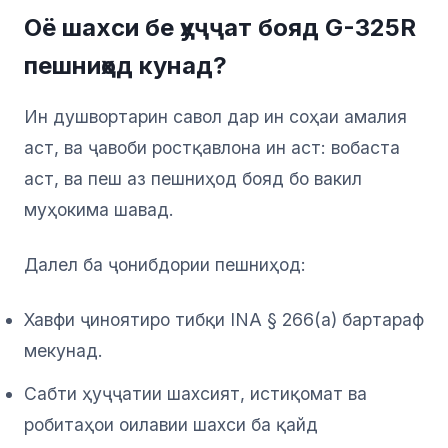
Оё шахси бе ҳуҷҷат бояд G-325R
пешниҳод кунад?
Ин душвортарин савол дар ин соҳаи амалия
аст, ва ҷавоби ростқавлона ин аст: вобаста
аст, ва пеш аз пешниҳод бояд бо вакил
муҳокима шавад.
Далел ба ҷонибдории пешниҳод:
Хавфи ҷиноятиро тибқи INA § 266(a) бартараф
мекунад.
Сабти ҳуҷҷатии шахсият, истиқомат ва
робитаҳои оилавии шахси ба қайд