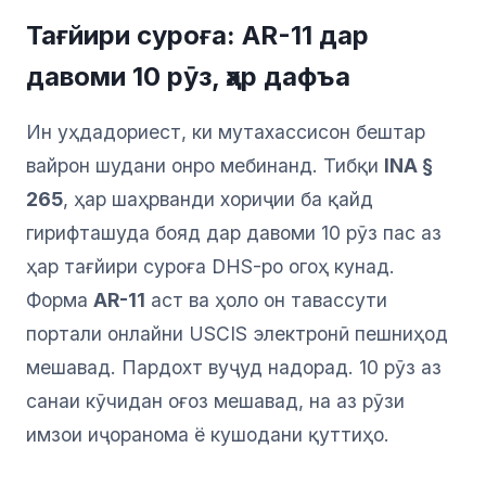
Тағйири суроға: AR-11 дар
давоми 10 рӯз, ҳар дафъа
Ин уҳдадориест, ки мутахассисон бештар
вайрон шудани онро мебинанд. Тибқи
INA §
265
, ҳар шаҳрванди хориҷии ба қайд
гирифташуда бояд дар давоми 10 рӯз пас аз
ҳар тағйири суроға DHS-ро огоҳ кунад.
Форма
AR-11
аст ва ҳоло он тавассути
портали онлайни USCIS электронӣ пешниҳод
мешавад. Пардохт вуҷуд надорад. 10 рӯз аз
санаи кӯчидан оғоз мешавад, на аз рӯзи
имзои иҷоранома ё кушодани қуттиҳо.