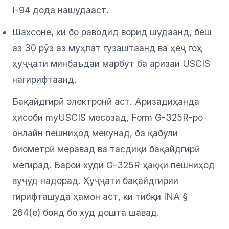
I-94 дода нашудааст.
Шахсоне, ки бо раводид ворид шудаанд, беш
аз 30 рӯз аз муҳлат гузаштаанд ва ҳеҷ гоҳ
ҳуҷҷати минбаъдаи марбут ба аризаи USCIS
нагирифтаанд.
Бақайдгирӣ электронӣ аст. Аризадиҳанда
ҳисоби myUSCIS месозад, Form G-325R-ро
онлайн пешниҳод мекунад, ба қабули
биометрӣ меравад ва тасдиқи бақайдгирӣ
мегирад. Барои худи G-325R ҳаққи пешниҳод
вуҷуд надорад. Ҳуҷҷати бақайдгирии
гирифташуда ҳамон аст, ки тибқи INA §
264(e) бояд бо худ дошта шавад.