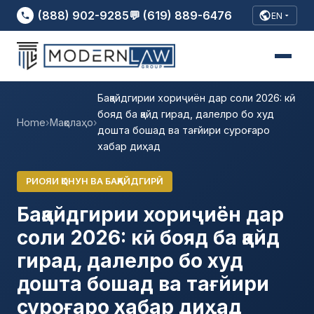
(888) 902-9285
💬 (619) 889-6476
EN
Бақайдгирии хориҷиён дар соли 2026: кӣ
бояд ба қайд гирад, далелро бо худ
Home
›
Мақолаҳо
›
дошта бошад ва тағйири суроғаро
хабар диҳад
РИОЯИ ҚОНУН ВА БАҚАЙДГИРӢ
Бақайдгирии хориҷиён дар
соли 2026: кӣ бояд ба қайд
гирад, далелро бо худ
дошта бошад ва тағйири
суроғаро хабар диҳад