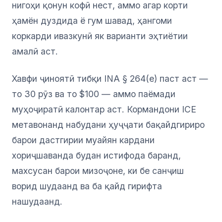
нигоҳи қонун кофӣ нест, аммо агар корти
ҳамён дуздида ё гум шавад, ҳангоми
коркарди ивазкунӣ як варианти эҳтиётии
амалӣ аст.
Хавфи ҷиноятӣ тибқи INA § 264(e) паст аст —
то 30 рӯз ва то $100 — аммо паёмади
муҳоҷиратӣ калонтар аст. Кормандони ICE
метавонанд набудани ҳуҷҷати бақайдгириро
барои дастгирии муайян кардани
хориҷшаванда будан истифода баранд,
махсусан барои мизоҷоне, ки бе санҷиш
ворид шудаанд ва ба қайд гирифта
нашудаанд.