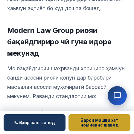
ҳамчун эҳтиёт бо худ дошта бошед.
Modern Law Group риояи
бақайдгириро чӣ гуна идора
мекунад
Мо бақайдгирии шаҳрванди хориҷиро ҳамчун
банди асосии риояи қонун дар баробари
масъалаи асосии муҳоҷиратӣ баррасӣ
мекунем. Раванди стандартии мо:
Таърихи бақайдгирии мизоҷро ҳангоми қабул
Барои машварат
санҷидан — корти LPR, I-94, EAD, G-325R-и
📞 Ҳозир занг занед
номнавис шавед
қаблӣ, ҳар таърихи A-number.