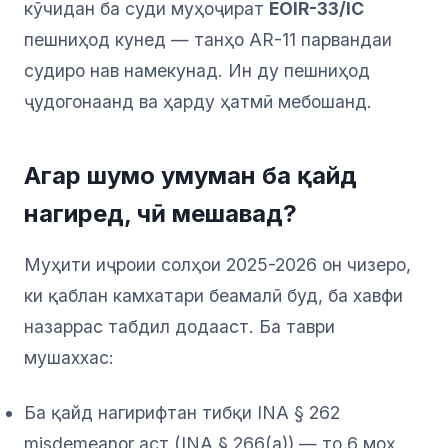
кӯчидан ба суди муҳоҷират
EOIR-33/IC
пешниҳод кунед — танҳо AR-11 парвандаи
судиро нав намекунад. Ин ду пешниҳод
ҷудогонаанд ва ҳарду ҳатмӣ мебошанд.
Агар шумо умуман ба қайд
нагиред, чӣ мешавад?
Муҳити иҷроии солҳои 2025-2026 он чизеро,
ки қаблан камхатари беамалӣ буд, ба хавфи
назаррас табдил додааст. Ба таври
мушаххас:
Ба қайд нагирифтан тибқи INA § 262
misdemeanor аст (INA § 266(a)) — то 6 моҳ,