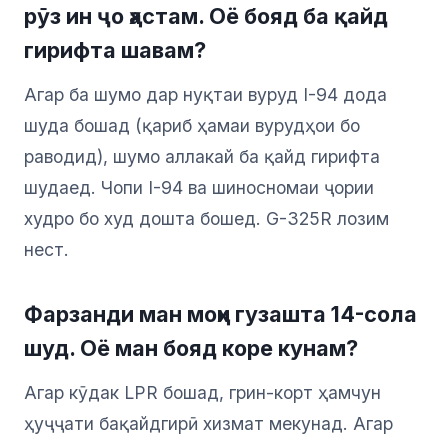
рӯз ин ҷо ҳастам. Оё бояд ба қайд
гирифта шавам?
Агар ба шумо дар нуқтаи вуруд I-94 дода
шуда бошад (қариб ҳамаи вурудҳои бо
раводид), шумо аллакай ба қайд гирифта
шудаед. Чопи I-94 ва шиносномаи ҷории
худро бо худ дошта бошед. G-325R лозим
нест.
Фарзанди ман моҳи гузашта 14-сола
шуд. Оё ман бояд коре кунам?
Агар кӯдак LPR бошад, грин-корт ҳамчун
ҳуҷҷати бақайдгирӣ хизмат мекунад. Агар