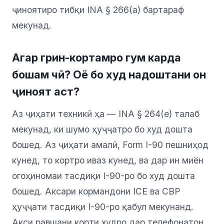
ҷиноятиро тибқи INA § 266(a) бартараф
мекунад.
Агар грин-кортамро гум карда
бошам чӣ? Оё бо худ надоштани он
ҷиноят аст?
Аз ҷиҳати техникӣ ҳа — INA § 264(e) талаб
мекунад, ки шумо ҳуҷҷатро бо худ дошта
бошед. Аз ҷиҳати амалӣ, Form I-90 пешниҳод
кунед, то кортро иваз кунед, ва дар ин миён
огоҳиномаи тасдиқи I-90-ро бо худ дошта
бошед. Аксари кормандони ICE ва CBP
ҳуҷҷати тасдиқи I-90-ро қабул мекунанд.
Акси равшани корти худро дар телефонатон