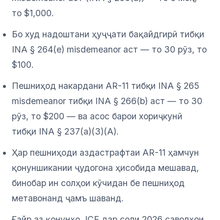
то $1,000.
Бо худ надоштани ҳуҷҷати бақайдгирӣ тибқи
INA § 264(e) misdemeanor аст — то 30 рӯз, то
$100.
Пешниҳод накардани AR-11 тибқи INA § 265
misdemeanor тибқи INA § 266(b) аст — то 30
рӯз, то $200 — ва асос барои хориҷкунӣ
тибқи INA § 237(a)(3)(A).
Ҳар пешниҳоди аздастрафтаи AR-11 ҳамчун
қонуншикании ҷудогона ҳисобида мешавад,
бинобар ин солҳои кӯчидан бе пешниҳод
метавонанд ҷамъ шаванд.
Ғайр аз қонунҳо, ICE дар соли 2026 саволҳои