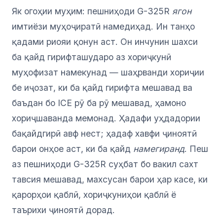
Як огоҳии муҳим: пешниҳоди G-325R
ягон
имтиёзи муҳоҷиратӣ намедиҳад. Ин танҳо
қадами риояи қонун аст. Он инчунин шахси
ба қайд гирифташударо аз хориҷкунӣ
муҳофизат намекунад — шаҳрванди хориҷии
бе иҷозат, ки ба қайд гирифта мешавад ва
баъдан бо ICE рӯ ба рӯ мешавад, ҳамоно
хориҷшаванда мемонад. Ҳадафи уҳдадории
бақайдгирӣ авф нест; ҳадаф хавфи ҷиноятӣ
барои онҳое аст, ки ба қайд
намегиранд
. Пеш
аз пешниҳоди G-325R суҳбат бо вакил сахт
тавсия мешавад, махсусан барои ҳар касе, ки
қарорҳои қаблӣ, хориҷкуниҳои қаблӣ ё
таърихи ҷиноятӣ дорад.