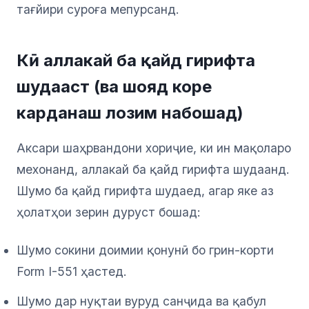
тағйири суроға мепурсанд.
Кӣ аллакай ба қайд гирифта
шудааст (ва шояд коре
карданаш лозим набошад)
Аксари шаҳрвандони хориҷие, ки ин мақоларо
мехонанд, аллакай ба қайд гирифта шудаанд.
Шумо ба қайд гирифта шудаед, агар яке аз
ҳолатҳои зерин дуруст бошад:
Шумо сокини доимии қонунӣ бо грин-корти
Form I-551 ҳастед.
Шумо дар нуқтаи вуруд санҷида ва қабул