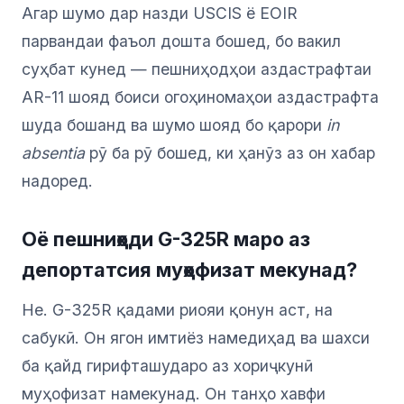
Агар шумо дар назди USCIS ё EOIR
парвандаи фаъол дошта бошед, бо вакил
суҳбат кунед — пешниҳодҳои аздастрафтаи
AR-11 шояд боиси огоҳиномаҳои аздастрафта
шуда бошанд ва шумо шояд бо қарори
in
absentia
рӯ ба рӯ бошед, ки ҳанӯз аз он хабар
надоред.
Оё пешниҳоди G-325R маро аз
депортатсия муҳофизат мекунад?
Не. G-325R қадами риояи қонун аст, на
сабукӣ. Он ягон имтиёз намедиҳад ва шахси
ба қайд гирифташударо аз хориҷкунӣ
муҳофизат намекунад. Он танҳо хавфи