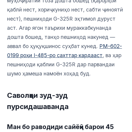
муҳоҷиратии тоза дошта бошед (қарорҳои
қаблӣ нест, хориҷкуниҳо нест, сабти ҷиноятӣ
нест), пешниҳоди G-325R эҳтимол дуруст
аст. Агар ягон таърихи мураккабкунанда
дошта бошед, танҳо пешниҳод накунед —
аввал бо ҳуқуқшинос суҳбат кунед.
PM-602-
0199 роҳи I-485-ро сахттар кардааст
, ва ҳар
пешниҳоди қаблии G-325R дар парвандаи
шумо ҳамеша намоён хоҳад буд.
Саволҳои зуд-зуд
пурсидашаванда
Ман бо раводиди сайёҳӣ барои 45