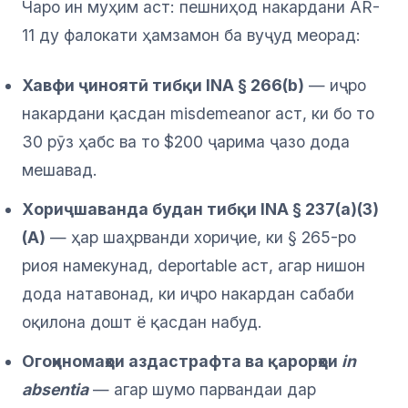
Чаро ин муҳим аст: пешниҳод накардани AR-
11 ду фалокати ҳамзамон ба вуҷуд меорад:
Хавфи ҷиноятӣ тибқи INA § 266(b)
— иҷро
накардани қасдан misdemeanor аст, ки бо то
30 рӯз ҳабс ва то $200 ҷарима ҷазо дода
мешавад.
Хориҷшаванда будан тибқи INA § 237(a)(3)
(A)
— ҳар шаҳрванди хориҷие, ки § 265-ро
риоя намекунад, deportable аст, агар нишон
дода натавонад, ки иҷро накардан сабаби
оқилона дошт ё қасдан набуд.
Огоҳиномаҳои аздастрафта ва қарорҳои
in
absentia
— агар шумо парвандаи дар