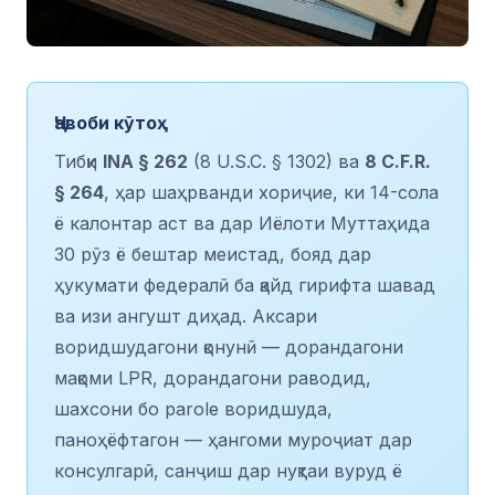
Ҷавоби кӯтоҳ
Тибқи
INA § 262
(8 U.S.C. § 1302) ва
8 C.F.R.
§ 264
, ҳар шаҳрванди хориҷие, ки 14-сола
ё калонтар аст ва дар Иёлоти Муттаҳида
30 рӯз ё бештар меистад, бояд дар
ҳукумати федералӣ ба қайд гирифта шавад
ва изи ангушт диҳад. Аксари
воридшудагони қонунӣ — дорандагони
мақоми LPR, дорандагони раводид,
шахсони бо parole воридшуда,
паноҳёфтагон — ҳангоми муроҷиат дар
консулгарӣ, санҷиш дар нуқтаи вуруд ё