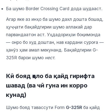
Ба шумо Border Crossing Card дода шудааст.
Агар яке аз инҳо ба шумо дахл дошта бошад,
ҳуҷҷати бақайдгирии шумо аллакай дар
парвандаатон аст. Уҳдадориҳои боқимонда
— онро бо худ доштан, нав кардани суроға —
ҳанӯз ҳам амал мекунанд. Бақайдгирии G-
325R барои шумо
нест
.
Кӣ бояд ҳоло ба қайд гирифта
шавад (ва чӣ гуна ин корро
кунад)
Шумо бояд тавассути Form
G-325R
ба қайд