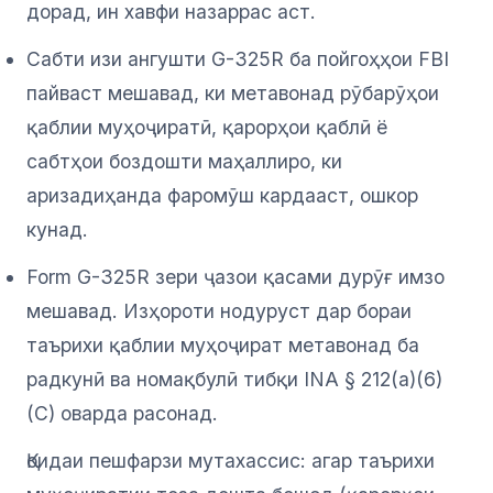
дорад, ин хавфи назаррас аст.
Сабти изи ангушти G-325R ба пойгоҳҳои FBI
пайваст мешавад, ки метавонад рӯбарӯҳои
қаблии муҳоҷиратӣ, қарорҳои қаблӣ ё
сабтҳои боздошти маҳаллиро, ки
аризадиҳанда фаромӯш кардааст, ошкор
кунад.
Form G-325R зери ҷазои қасами дурӯғ имзо
мешавад. Изҳороти нодуруст дар бораи
таърихи қаблии муҳоҷират метавонад ба
радкунӣ ва номақбулӣ тибқи INA § 212(a)(6)
(C) оварда расонад.
Қоидаи пешфарзи мутахассис: агар таърихи