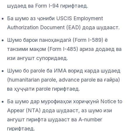
шудаед ва Form I-94 гирифтаед.
Ба шумо аз ҷониби USCIS Employment
Authorization Document (EAD) дода шудааст.
Шумо барои паноҳандагӣ (Form I-589) ё
танзими мақом (Form I-485) ариза додаед ва
изи ангушт супоридаед.
Шумо бо parole ба ИМА ворид карда шудаед
(humanitarian parole, advance parole ва ғайра)
ва ҳуҷҷати parole гирифтаед.
Ба шумо дар мурофиаҳои хориҷкунӣ Notice to
Appear (NTA) дода шудааст, аз шумо изи
ангушт гирифта шудааст ва A-number
гирифтаед.