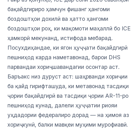
бақайдгириро ҳамчун фишанг ҳангоми
боздоштҳои дохилӣ ва ҳатто ҳангоми
боздоштҳои роҳ, ки мақомоти маҳаллӣ бо ICE
ҳамкорӣ мекунанд, истифода мебарад.
Посухдиҳандае, ки ягон ҳуҷҷати бақайдгирӣ
пешниҳод карда наметавонад, барои DHS
парвандаи хориҷшавандагии осонтар аст.
Баръакс низ дуруст аст: шаҳрванди хориҷии
ба қайд гирифташуда, ки метавонад тасдиқи
ҷории бақайдгирӣ ва тасдиқи ҷории AR-11-ро
пешниҳод кунад, далели ҳуҷҷатии риояи
уҳдадории федералиро дорад — на ҳимоя аз
хориҷкунӣ, балки мавқеи муҳими мурофиавӣ.