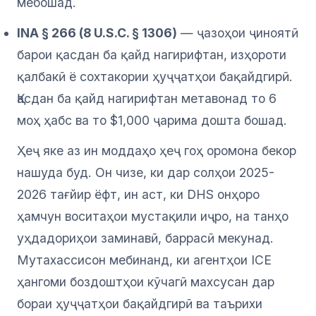
мебошад.
INA § 266 (8 U.S.C. § 1306)
— ҷазоҳои ҷиноятӣ
барои қасдан ба қайд нагирифтан, изҳороти
қалбакӣ ё сохтакории ҳуҷҷатҳои бақайдгирӣ.
Қасдан ба қайд нагирифтан метавонад то 6
моҳ ҳабс ва то $1,000 ҷарима дошта бошад.
Ҳеҷ яке аз ин моддаҳо ҳеҷ гоҳ оромона бекор
нашуда буд. Он чизе, ки дар солҳои 2025-
2026 тағйир ёфт, ин аст, ки DHS онҳоро
ҳамчун воситаҳои мустақили иҷро, на танҳо
уҳдадориҳои заминавӣ, баррасӣ мекунад.
Мутахассисон мебинанд, ки агентҳои ICE
ҳангоми боздоштҳои кӯчагӣ махсусан дар
бораи ҳуҷҷатҳои бақайдгирӣ ва таърихи