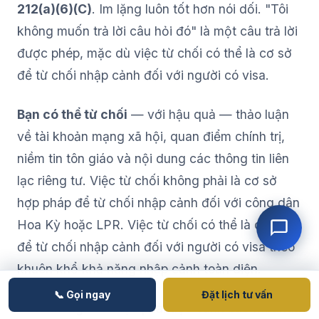
212(a)(6)(C)
. Im lặng luôn tốt hơn nói dối. "Tôi
không muốn trả lời câu hỏi đó" là một câu trả lời
được phép, mặc dù việc từ chối có thể là cơ sở
để từ chối nhập cảnh đối với người có visa.
Bạn có thể từ chối
— với hậu quả — thảo luận
về tài khoản mạng xã hội, quan điểm chính trị,
niềm tin tôn giáo và nội dung các thông tin liên
lạc riêng tư. Việc từ chối không phải là cơ sở
hợp pháp để từ chối nhập cảnh đối với công dân
Hoa Kỳ hoặc LPR. Việc từ chối có thể là cơ sở
để từ chối nhập cảnh đối với người có visa theo
khuôn khổ khả năng nhập cảnh toàn diện.
📞 Gọi ngay
Đặt lịch tư vấn
CBP không bắt buộc phải đọc cảnh báo Miranda