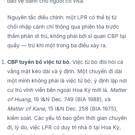
bảo vệ dành cho người có visa.
Nguyên tắc điều chỉnh: một LPR có thể bị từ
chối nhập cảnh chỉ thông qua phiên tòa trước
thẩm phán di trú, không phải bởi sĩ quan CBP tại
quầy — trừ khi một trong ba điều xảy ra.
CBP tuyên bố việc từ bỏ.
Việc từ bỏ đòi hỏi cả
vắng mặt kéo dài và ý định. Một chuyến đi dài
một mình không phải là việc từ bỏ; ý định lập nơi
cư trú vĩnh viễn bên ngoài Hoa Kỳ mới là.
Matter
of Huang
, 19 I&N Dec. 749 (BIA 1988), và
Matter of Kane
, 15 I&N Dec. 258 (BIA 1975),
kiểm soát. Các yếu tố bao gồm thời gian chuyến
đi, lý do, việc LPR có duy trì nhà ở tại Hoa Kỳ,