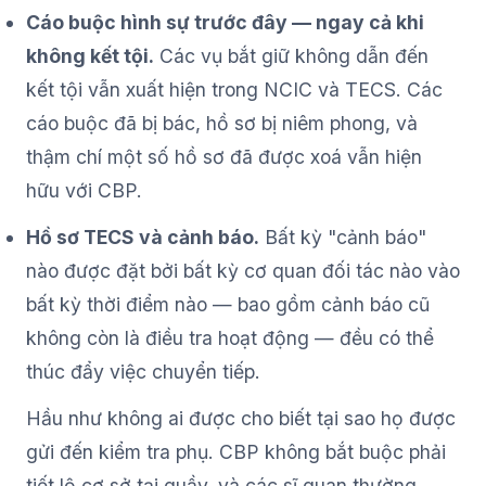
Cáo buộc hình sự trước đây — ngay cả khi
không kết tội.
Các vụ bắt giữ không dẫn đến
kết tội vẫn xuất hiện trong NCIC và TECS. Các
cáo buộc đã bị bác, hồ sơ bị niêm phong, và
thậm chí một số hồ sơ đã được xoá vẫn hiện
hữu với CBP.
Hồ sơ TECS và cảnh báo.
Bất kỳ "cảnh báo"
nào được đặt bởi bất kỳ cơ quan đối tác nào vào
bất kỳ thời điểm nào — bao gồm cảnh báo cũ
không còn là điều tra hoạt động — đều có thể
thúc đẩy việc chuyển tiếp.
Hầu như không ai được cho biết tại sao họ được
gửi đến kiểm tra phụ. CBP không bắt buộc phải
tiết lộ cơ sở tại quầy, và các sĩ quan thường