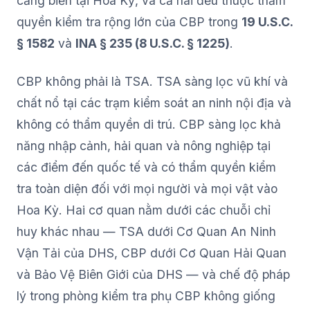
cảng biển tại Hoa Kỳ, và cả hai đều thuộc thẩm
quyền kiểm tra rộng lớn của CBP trong
19 U.S.C.
§ 1582
và
INA § 235 (8 U.S.C. § 1225)
.
CBP không phải là TSA. TSA sàng lọc vũ khí và
chất nổ tại các trạm kiểm soát an ninh nội địa và
không có thẩm quyền di trú. CBP sàng lọc khả
năng nhập cảnh, hải quan và nông nghiệp tại
các điểm đến quốc tế và có thẩm quyền kiểm
tra toàn diện đối với mọi người và mọi vật vào
Hoa Kỳ. Hai cơ quan nằm dưới các chuỗi chỉ
huy khác nhau — TSA dưới Cơ Quan An Ninh
Vận Tải của DHS, CBP dưới Cơ Quan Hải Quan
và Bảo Vệ Biên Giới của DHS — và chế độ pháp
lý trong phòng kiểm tra phụ CBP không giống