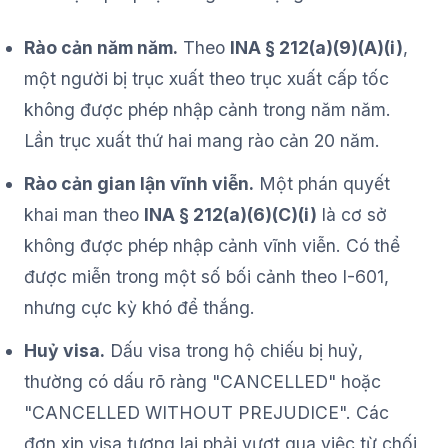
Rào cản năm năm.
Theo
INA § 212(a)(9)(A)(i)
,
một người bị trục xuất theo trục xuất cấp tốc
không được phép nhập cảnh trong năm năm.
Lần trục xuất thứ hai mang rào cản 20 năm.
Rào cản gian lận vĩnh viễn.
Một phán quyết
khai man theo
INA § 212(a)(6)(C)(i)
là cơ sở
không được phép nhập cảnh vĩnh viễn. Có thể
được miễn trong một số bối cảnh theo I-601,
nhưng cực kỳ khó để thắng.
Huỷ visa.
Dấu visa trong hộ chiếu bị huỷ,
thường có dấu rõ ràng "CANCELLED" hoặc
"CANCELLED WITHOUT PREJUDICE". Các
đơn xin visa tương lai phải vượt qua việc từ chối