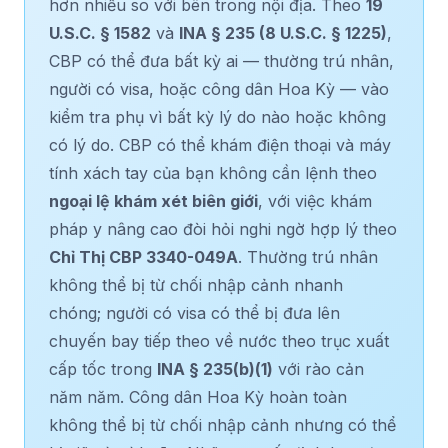
hơn nhiều so với bên trong nội địa. Theo
19
U.S.C. § 1582
và
INA § 235 (8 U.S.C. § 1225)
,
CBP có thể đưa bất kỳ ai — thường trú nhân,
người có visa, hoặc công dân Hoa Kỳ — vào
kiểm tra phụ vì bất kỳ lý do nào hoặc không
có lý do. CBP có thể khám điện thoại và máy
tính xách tay của bạn không cần lệnh theo
ngoại lệ khám xét biên giới
, với việc khám
pháp y nâng cao đòi hỏi nghi ngờ hợp lý theo
Chỉ Thị CBP 3340-049A
. Thường trú nhân
không thể bị từ chối nhập cảnh nhanh
chóng; người có visa có thể bị đưa lên
chuyến bay tiếp theo về nước theo trục xuất
cấp tốc trong
INA § 235(b)(1)
với rào cản
năm năm. Công dân Hoa Kỳ hoàn toàn
không thể bị từ chối nhập cảnh nhưng có thể