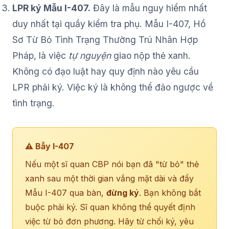
LPR ký Mẫu I-407.
Đây là mẫu nguy hiểm nhất
duy nhất tại quầy kiểm tra phụ. Mẫu I-407, Hồ
Sơ Từ Bỏ Tình Trạng Thường Trú Nhân Hợp
Pháp, là việc
tự nguyện
giao nộp thẻ xanh.
Không có đạo luật hay quy định nào yêu cầu
LPR phải ký. Việc ký là không thể đảo ngược về
tình trạng.
⚠ Bẫy I-407
Nếu một sĩ quan CBP nói bạn đã "từ bỏ" thẻ
xanh sau một thời gian vắng mặt dài và đẩy
Mẫu I-407 qua bàn,
đừng ký
. Bạn không bắt
buộc phải ký. Sĩ quan không thể quyết định
việc từ bỏ đơn phương. Hãy từ chối ký, yêu