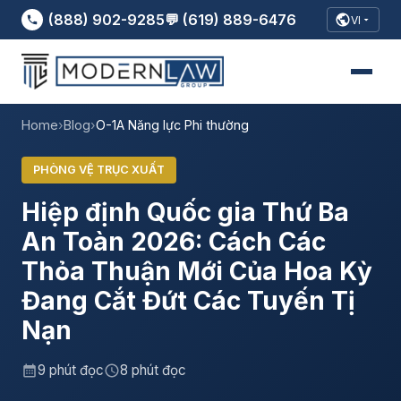
(888) 902-9285
💬 (619) 889-6476
VI
Home
›
Blog
›
O-1A Năng lực Phi thường
PHÒNG VỆ TRỤC XUẤT
Hiệp định Quốc gia Thứ Ba
An Toàn 2026: Cách Các
Thỏa Thuận Mới Của Hoa Kỳ
Đang Cắt Đứt Các Tuyến Tị
Nạn
9 phút đọc
8 phút đọc