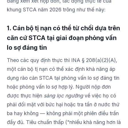
đang xem xét nộp đơn, tác động thực tế của
khung STCA năm 2026 trông như thế này:
1. Cán bộ tị nạn có thể từ chối dựa trên
căn cứ STCA tại giai đoạn phỏng vấn
lo sợ đáng tin
Theo các quy định thực thi INA § 208(a)(2)(A),
một cán bộ tị nạn có thể xác định khả năng áp
dụng rào cản STCA tại phỏng vấn lo sợ đáng tin
hoặc phỏng vấn lo sợ hợp lý. Người nộp đơn
được thực hiện
sàng lọc ngưỡng
về việc họ có
phải đối mặt với bức hại hoặc tra tấn ở nước thứ
ba hay không — không phải một phiên điều trần
đầy đủ. Tiêu chuẩn thấp ("nhiều khả năng hơn là