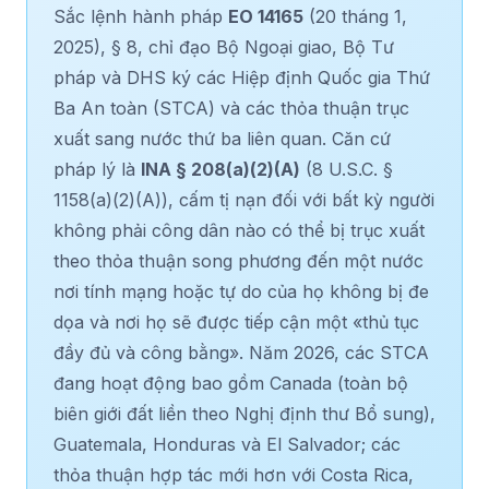
Sắc lệnh hành pháp
EO 14165
(20 tháng 1,
2025), § 8, chỉ đạo Bộ Ngoại giao, Bộ Tư
pháp và DHS ký các Hiệp định Quốc gia Thứ
Ba An toàn (STCA) và các thỏa thuận trục
xuất sang nước thứ ba liên quan. Căn cứ
pháp lý là
INA § 208(a)(2)(A)
(8 U.S.C. §
1158(a)(2)(A)), cấm tị nạn đối với bất kỳ người
không phải công dân nào có thể bị trục xuất
theo thỏa thuận song phương đến một nước
nơi tính mạng hoặc tự do của họ không bị đe
dọa và nơi họ sẽ được tiếp cận một «thủ tục
đầy đủ và công bằng». Năm 2026, các STCA
đang hoạt động bao gồm Canada (toàn bộ
biên giới đất liền theo Nghị định thư Bổ sung),
Guatemala, Honduras và El Salvador; các
thỏa thuận hợp tác mới hơn với Costa Rica,