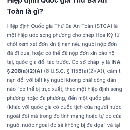
Hiệp định Quốc gia Thứ Ba An
Toàn là gì?
Hiệp định Quốc gia Thứ Ba An Toàn (STCA) là
một hiệp ước song phương cho phép Hoa Kỳ từ
chối xem xét đơn xin tị nạn nếu người nộp đơn
đã đi qua, hoặc có thể đã nộp đơn xin bảo hộ
tại, quốc gia đối tác trước. Cơ sở pháp lý là
INA
§ 208(a)(2)(A)
(8 U.S.C. § 1158(a)(2)(A)), cấm tị
nạn đối với bất kỳ người không phải công dân
nào "có thể bị trục xuất, theo một hiệp định song
phương hoặc đa phương, đến một quốc gia
(khác với quốc gia có quốc tịch của người nước
ngoài đó) mà trong đó tính mạng hoặc tự do của
người nước ngoài đó sẽ không bị đe dọa" và tại